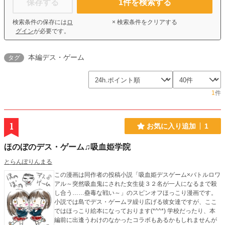
保存する
1
件を検索する
検索条件の保存には
ロ
× 検索条件をクリアする
グイン
が必要です。
本編デス・ゲーム
タグ
1
件
1
お気に入り追加
1
ほのぼのデス・ゲーム♫吸血姫学院
とらんぽりんまる
この漫画は同作者の投稿小説「吸血姫デスゲーム×バトルロワ
アル～突然吸血鬼にされた女生徒３２名が一人になるまで殺
し合う……蠱毒な戦い～」のスピンオフほっこり漫画です。
小説では島でデス・ゲームヲ繰り広げる彼女達ですが、ここ
ではほっこり絵本になっております(*^^*) 学校だったり、本
編前に出逢うわけのなかったコラボもあるかもしれませんが