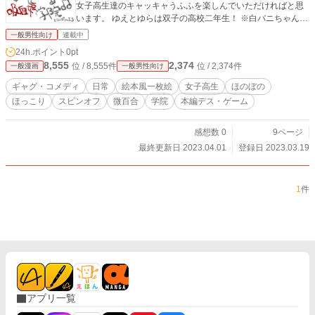
女子高生達のキャッキャうふふを楽しんでいただければと思
います。 ゆえとゆらは双子の高校二年生！ ※白バニちゃんと
いう漫画を別名義で投稿しておりました。
一般男性向け
連載中
24h.ポイント
0pt
8,555
2,374
位 / 8,555件
位 / 2,374件
一般漫画
一般男性向け
ギャグ・コメディ
日常
絵本風一枚絵
女子高生
ほのぼの
ほっこり
スピンオフ
微百合
学院
本編デス・ゲーム
感想数 0
9ページ
最終更新日 2023.04.01
登録日 2023.03.19
1
件
アプリ一覧