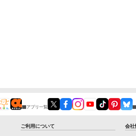
アプリ一覧
ご利用について
会社