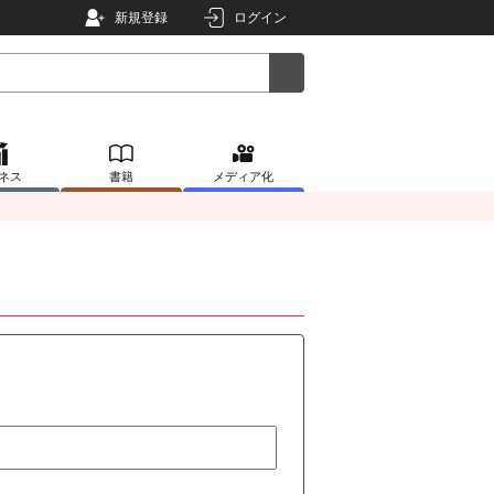
新規登録
ログイン
ネス
書籍
メディア化