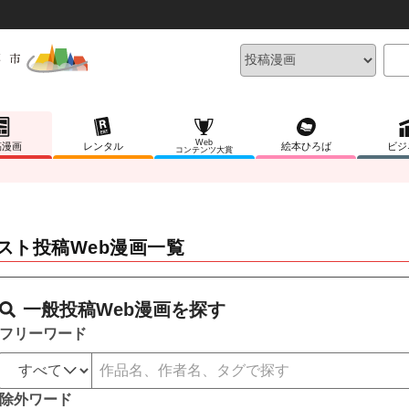
Web
稿漫画
レンタル
絵本ひろば
ビジ
コンテンツ大賞
スト投稿Web漫画一覧
一般投稿Web漫画を探す
フリーワード
除外ワード