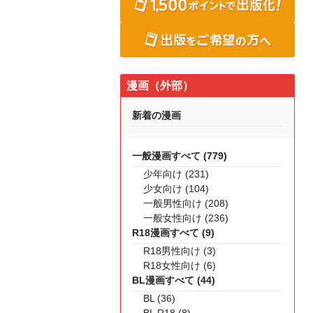
漫画（外部）
新着の漫画
一般漫画すべて (779)
少年向け (231)
少女向け (104)
一般男性向け (208)
一般女性向け (236)
R18漫画すべて (9)
R18男性向け (3)
R18女性向け (6)
BL漫画すべて (44)
BL (36)