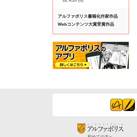
BL R18 (8)
アルファポリス書籍化作家作品
Webコンテンツ大賞受賞作品
初めての方へ