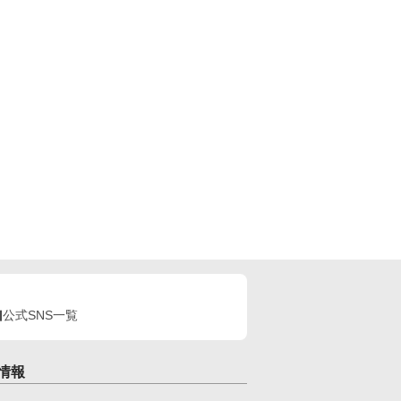
公式SNS一覧
情報