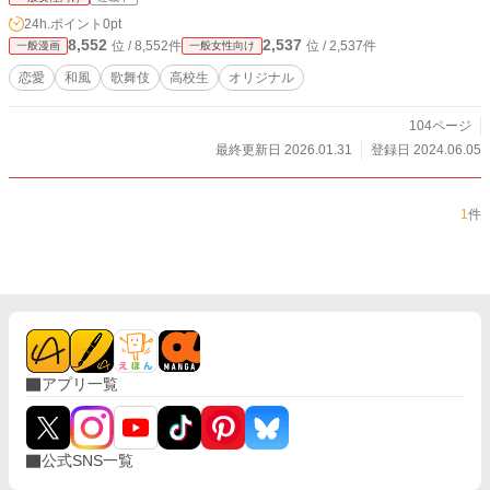
24h.ポイント
0pt
8,552
2,537
位 / 8,552件
位 / 2,537件
一般漫画
一般女性向け
恋愛
和風
歌舞伎
高校生
オリジナル
104ページ
最終更新日 2026.01.31
登録日 2024.06.05
1
件
アプリ一覧
公式SNS一覧