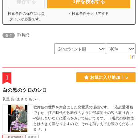
保存する
1
件を検索する
検索条件の保存には
ロ
× 検索条件をクリアする
グイン
が必要です。
歌舞伎
タグ
1
件
1
お気に入り追加
5
白の黒のクロのシロ
眞里 藍 (まさと あい）
歌舞伎の世界を舞台にした恋愛系の漫画です。一応恋愛漫画
ですが、江戸時代の歌舞伎のように部屋同士の客の取り合い
や潰し合いなどに重点をおいて描いてます。 （現代の歌舞伎
とは大きく異なりますので、それを踏まえてお読みください
ませ。）
一般女性向け
連載中