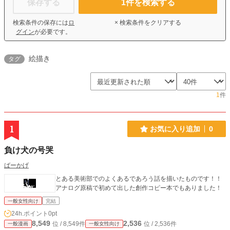
保存する
1
件を検索する
検索条件の保存には
ロ
× 検索条件をクリアする
グイン
が必要です。
絵描き
タグ
1
件
1
お気に入り追加
0
負け犬の号哭
ばーかげ
とある美術部でのよくあるであろう話を描いたものです！！
アナログ原稿で初めて出した創作コピー本でもありました！
一般女性向け
完結
24h.ポイント
0pt
8,549
2,536
位 / 8,549件
位 / 2,536件
一般漫画
一般女性向け