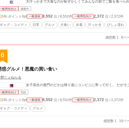
大汗っかきで大食なのが恥ずかしくてみんなの前でご飯を食べられ
一般男性向け
連載中
8,552
2,372
24h.ポイント
0pt
位 / 8,552件
位 / 2,372件
一般漫画
一般男性向け
ギャグ・コメディ
日常
グルメ
大食い
水着
汗っかき
びしょ濡れ
感想数 1
8ペ
6
誘惑グルメ！悪魔の買い食い
中野じぇねらる
女子高生の亜門のどかは帰り道にコンビニに寄って行く。 だがそ
一般男性向け
完結
8,552
2,372
24h.ポイント
0pt
位 / 8,552件
位 / 2,372件
一般漫画
一般男性向け
ギャグ・コメディ
グルメ
感想数 1
16ペ