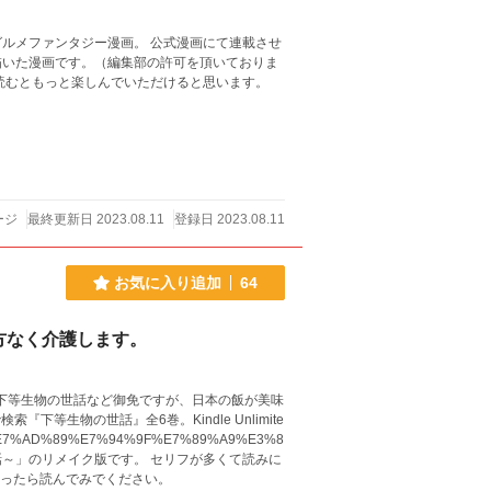
ー漫画。 公式漫画にて連載させ
描いた漫画です。（編集部の許可を頂いておりま
読むともっと楽しんでいただけると思います。
ージ
最終更新日 2023.08.11
登録日 2023.08.11
お気に入り追加
64
方なく介護します。
【下等生物の世話など御免ですが、日本の飯が美味
索『下等生物の世話』全6巻。Kindle Unlimite
8B%E7%AD%89%E7%94%9F%E7%89%A9%E3%8
かったら読んでみでください。