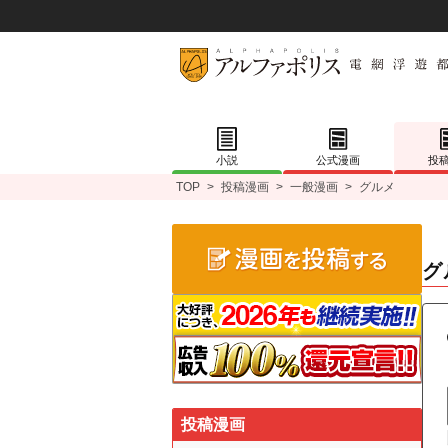
小説
公式漫画
投
TOP
>
投稿漫画
>
一般漫画
>
グルメ
グ
投稿漫画