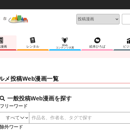
Web
稿漫画
レンタル
絵本ひろば
ビジ
コンテンツ大賞
ルメ投稿Web漫画一覧
一般投稿Web漫画を探す
フリーワード
除外ワード