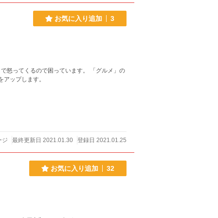
お気に入り追加
3
で怒ってくるので困っています。 「グルメ」の
ありバージョンをアップします。
ージ
最終更新日 2021.01.30
登録日 2021.01.25
お気に入り追加
32