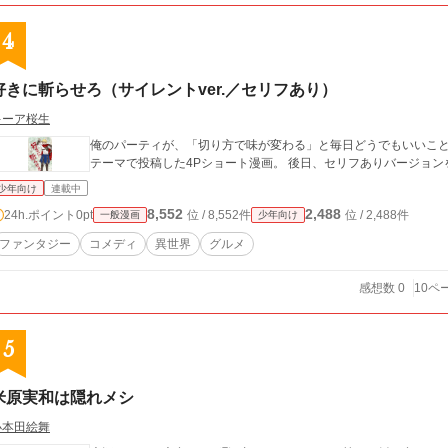
4
好きに斬らせろ（サイレントver.／セリフあり）
キーア桜生
俺のパーティが、「切り方で味が変わる」と毎日どうでもいいこと
テーマで投稿した4Pショート漫画。 後日、セリフ
少年向け
連載中
8,552
2,488
24h.ポイント
0pt
位 / 8,552件
位 / 2,488件
一般漫画
少年向け
ファンタジー
コメディ
異世界
グルメ
感想数 0
10ペ
5
米原実和は隠れメシ
小本田絵舞