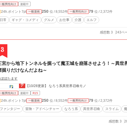
一般男性向け
連載中
250
79
24h.ポイント
7pt
位 / 8,552件
位 / 2,372件
一般漫画
一般男性向け
日常
ギャグ・コメディ
グルメ
お仕事
介護
エルフ
感想数 3
243ペ
3
王宮から地下トンネルを掘って魔王城を崩落させよう！～異世
窟掘りだけなんだよね～
ひぽぽたます
【10/28更新】 なろう系異世界召喚モノ
一般男性向け
連載中
R15
250
79
24h.ポイント
7pt
位 / 8,552件
位 / 2,372件
一般漫画
一般男性向け
ファンタジー
冒険・アドベンチャー
なろう系
異世界召喚
スライム
感想数 3
2