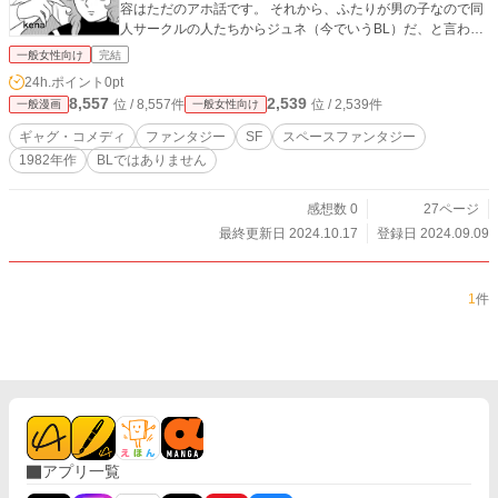
容はただのアホ話です。 それから、ふたりが男の子なので同
人サークルの人たちからジュネ（今でいうBL）だ、と言われ
て。ジュネシーンがないと怒られたり、色々あった作品で
一般女性向け
完結
す。普通の漫画です。BLじゃないです。秋の陣に出したいの
24h.ポイント
0pt
ですがアルファポリスさんがBLだと判断したら外されちゃう
8,557
2,539
位 / 8,557件
位 / 2,539件
一般漫画
一般女性向け
なあ。どうだろう…。 横読みです。縦読みの方が私の目にと
っては画像が大きく読みやすいのですが、構成上横読みにな
ギャグ・コメディ
ファンタジー
SF
スペースファンタジー
ってしまいました。 私はBLは苦手なんですが、当時も大論争
1982年作
BLではありません
を購読会員さんが起こしたものなので、よかったらどういう
ものがBLか、これはBLじゃないと言えるとかご指摘いただけ
るとうれしいです。
感想数 0
27ページ
最終更新日 2024.10.17
登録日 2024.09.09
1
件
アプリ一覧