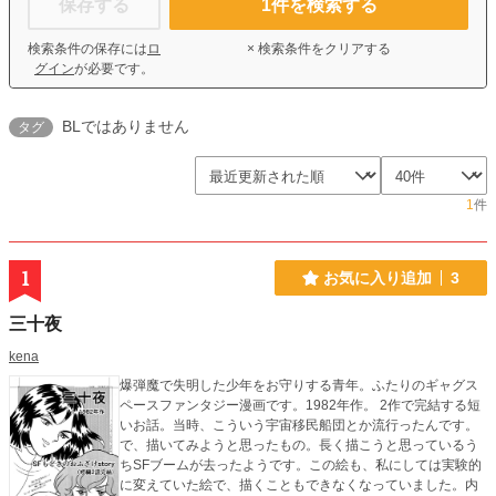
保存する
1
件を検索する
検索条件の保存には
ロ
× 検索条件をクリアする
グイン
が必要です。
BLではありません
タグ
1
件
1
お気に入り追加
3
三十夜
kena
爆弾魔で失明した少年をお守りする青年。ふたりのギャグス
ペースファンタジー漫画です。1982年作。 2作で完結する短
いお話。当時、こういう宇宙移民船団とか流行ったんです。
で、描いてみようと思ったもの。長く描こうと思っているう
ちSFブームが去ったようです。この絵も、私にしては実験的
に変えていた絵で、描くこともできなくなっていました。内