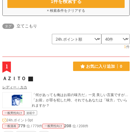
1
件を検索する
× 検索条件をクリアする
立てこもり
タグ
1
件
1
お気に入り追加
0
ＡＺＩＴＯ
レディー・カカ
「何があっても俺はお前の味方だ」一見 美しい言葉ですが…
「お前」が罪を犯した時、それでもあなたは「味方」でいら
れますか？
一般男性向け
連載中
24h.ポイント
0pt
779
208
位 / 779件
位 / 208件
一般漫画
一般男性向け