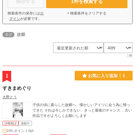
保存する
1
件を検索する
検索条件の保存には
ロ
× 検索条件をクリアする
グイン
が必要です。
故郷
タグ
1
件
1
お気に入り追加
1
すきまめぐり
大野とう
子供の頃に暮らした故郷へ、懐かしいアイツに会う為に帰っ
てきた それは今しかできない、きっと最後のチャンス… 古い
作品ですがよろしくお願いします
少年向け
連載中
24h.ポイント
0pt