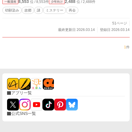
8,553
2,488
位 / 8,553件
位 / 2,488件
一般漫画
少年向け
幼馴染み
故郷
謎
ミステリー
再会
51ページ
最終更新日 2026.03.14
登録日 2026.03.14
1
件
アプリ一覧
公式SNS一覧