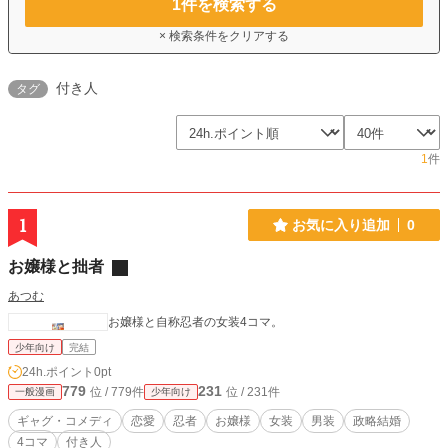
1
件を検索する
× 検索条件をクリアする
付き人
タグ
1
件
1
お気に入り追加
0
お嬢様と拙者
あつむ
お嬢様と自称忍者の女装4コマ。
少年向け
完結
24h.ポイント
0pt
779
231
位 / 779件
位 / 231件
一般漫画
少年向け
ギャグ・コメディ
恋愛
忍者
お嬢様
女装
男装
政略結婚
4コマ
付き人