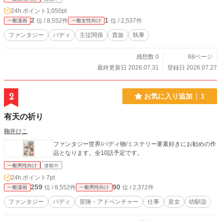
24h.ポイント
1,050pt
2
1
位 / 8,552件
位 / 2,537件
一般漫画
一般女性向け
ファンタジー
バディ
主従関係
貴族
執事
感想数 0
68ページ
最終更新日 2026.07.31
登録日 2026.07.27
2
お気に入り追加
1
有天の祈り
鞠井ひこ
ファンタジー世界/バディ物/ミステリー要素好きにお勧めの作
品となります。全10話予定です。
一般男性向け
連載中
24h.ポイント
7pt
259
90
位 / 8,552件
位 / 2,372件
一般漫画
一般男性向け
ファンタジー
バディ
冒険・アドベンチャー
仕事
皇女
幼馴染