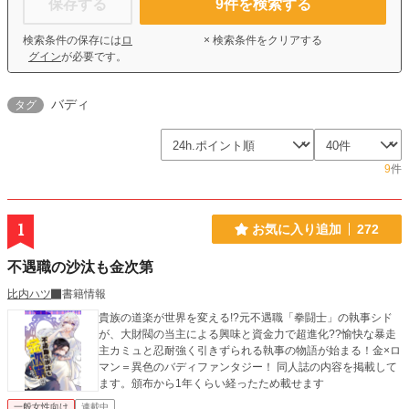
保存する
9
件を検索する
検索条件の保存には
ロ
× 検索条件をクリアする
グイン
が必要です。
バディ
タグ
9
件
1
お気に入り追加
272
不遇職の沙汰も金次第
比内ハツ
書籍情報
貴族の道楽が世界を変える!?元不遇職「拳闘士」の執事シド
が、大財閥の当主による興味と資金力で超進化??愉快な暴走
主カミュと忍耐強く引きずられる執事の物語が始まる！金×ロ
マン＝異色のバディファンタジー！ 同人誌の内容を掲載して
ます。頒布から1年くらい経ったため載せます
一般女性向け
連載中