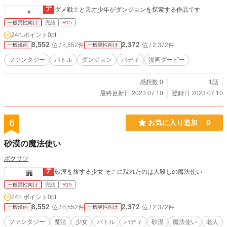
ダメ戦士と天才少年がダンジョンを探索する作品です
一般男性向け
完結
R15
24h.ポイント
0pt
8,552
2,372
位 / 8,552件
位 / 2,372件
一般漫画
一般男性向け
ファンタジー
バトル
ダンジョン
バディ
漫画ダービー
感想数 0
1話
最終更新日 2023.07.10
登録日 2023.07.10
6
お気に入り追加
0
砂漠の魔法使い
ボクサツ
砂漠を旅する少女 そこに現れたのは人殺しの魔法使い
一般男性向け
完結
R15
24h.ポイント
0pt
8,552
2,372
位 / 8,552件
位 / 2,372件
一般漫画
一般男性向け
ファンタジー
魔法
少女
バトル
バディ
砂漠
魔法使い
老人