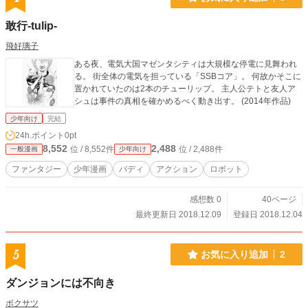
敢行-tulip-
飛好璃子
ある夜、電気大国マゼンタシティは大規模な停電に見舞われ
る。 街全体の電気を担っている「SSBコア」。 何故かそこに
置かれていたのは2本のチューリップ。 主人公テトと友人ア
シュは事件の真相を確かめるべく動き出す。 (2014年作品)
少年向け
完結
24h.ポイント
0pt
8,552
2,488
位 / 8,552件
位 / 2,488件
一般漫画
少年向け
ファンタジー
少年漫画
バディ
アクション
ロボット
感想数 0
40ページ
最終更新日 2018.12.09
登録日 2018.12.04
5
お気に入り追加
2
ダンジョンには不向き
ボクサツ