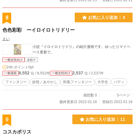
最終更新日 2022.02.13
登録日 2022.02.11
8
お気に入り追加
3
色色彩彩 ーイロイロトリドリー
えい
小説『イロイロトリドリ』の紹介漫画です。ゆったりマイペ
ース更新で。
一般女性向け
連載中
24h.ポイント
0pt
8,552
2,537
位 / 8,552件
位 / 2,537件
一般漫画
一般女性向け
ファンタジー
妖怪／あやかし
和風ファンタジー
大学生
バディ
感想数 0
5ページ
最終更新日 2022.01.16
登録日 2022.01.16
9
お気に入り追加
11
コスカポリス