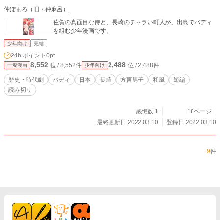
仲ぽまろ（旧・仲麻呂）
佐賀の真面目な侍と、長崎のチャラい町人が、出島でバディ
を組む少年漫画です。
少年向け
完結
24h.ポイント
0pt
8,552
2,488
位 / 8,552件
位 / 2,488件
一般漫画
少年向け
歴史・時代劇
バディ
日本
長崎
方言男子
和風
短編
読み切り
感想数 1
18ページ
最終更新日 2022.03.10
登録日 2022.03.10
9
件