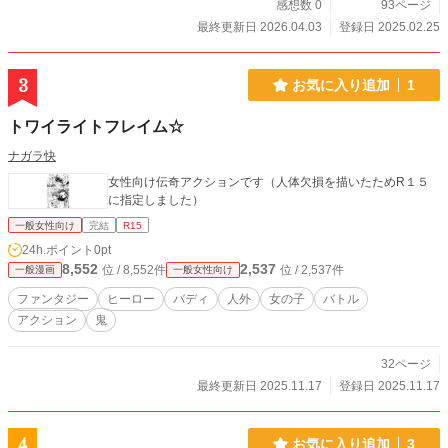
感想数 0
93ページ
最終更新日 2026.04.03
登録日 2025.02.25
3
お気に入り追加
1
トワイライトフレイム☆
ナガラ快
女性向け伝奇アクションです（人体欠損を描いたためR１５
に指定しました）
一般女性向け
完結
R15
24h.ポイント
0pt
8,552
2,537
位 / 8,552件
位 / 2,537件
一般漫画
一般女性向け
ファンタジー
ヒーロー
バディ
人外
女の子
バトル
アクション
鬼
32ページ
最終更新日 2025.11.17
登録日 2025.11.17
4
お気に入り追加
3