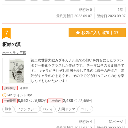
感想数 0
1話
最終更新日 2023.09.07
登録日 2023.09.07
7
お気に入り追加
17
枢軸の漢
ホームラン三振
第二次世界大戦ガダルカナル島での戦いを舞台にしたファン
タジー要素をプラスした作品です。 テーマはそのまま戦争で
す。 キャラがそれぞれ祖国を愛してるのに戦争の悲惨さ、混
沌がキャラの心をえぐる。 その中でどう戦っていくのかを楽
しんでもらいたいです！
少年向け
連載中
24h.ポイント
0pt
8,552
2,488
位 / 8,552件
位 / 2,488件
一般漫画
少年向け
戦争
ファンタジー
バディ
人間ドラマ
バトル
感想数 4
31ページ