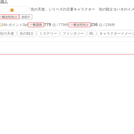
夢織人
「光の天使」シリーズの主要キャラクター 光の戦士ヨハネのイ
一般女性向け
連載中
779
236
24h.ポイント
0pt
位 / 779件
位 / 236件
一般漫画
一般女性向け
光の天使
光の戦士
ミステリー
ファンタジー
BL
キャラクターイメー