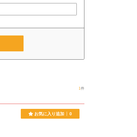
1
件
お気に入り追加
0