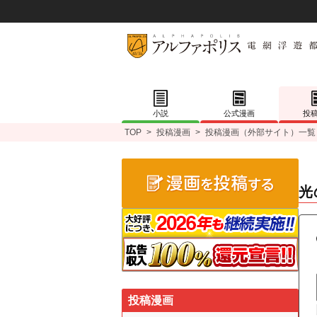
小説
公式漫画
投
TOP
>
投稿漫画
>
投稿漫画（外部サイト）一覧
光
投稿漫画