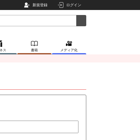
新規登録
ログイン
ネス
書籍
メディア化