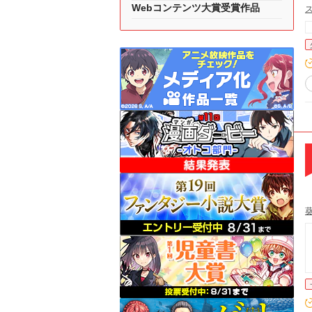
Webコンテンツ大賞受賞作品