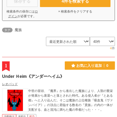
保存する
4
件を検索する
検索条件の保存には
ロ
× 検索条件をクリアする
グイン
が必要です。
魔族
タグ
4
件
1
お気に入り追加
0
Under Ｈeim《アンダーヘイム》
レオパッド
中世の冒頭、『魔界』から進出した魔族により、人類の繁栄
が発展から衰退へと落とされた時代。ある侵入者が『とある
都』へと入り込んだ。そこは魔族の上位種族『吸血鬼《ヴァ
ンパイア》』の頂点に君臨する数名の『貴族』の内の一体が
支配する、血と混沌に満ちた魔の帝都だった・・・。
少年向け
連載中
R15