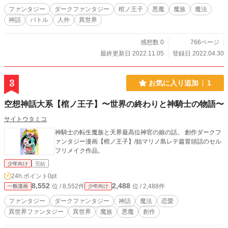
ファンタジー
ダークファンタジー
棺ノ王子
悪魔
魔族
魔法
神話
バトル
人外
異世界
感想数 0
766ページ
最終更新日 2022.11.05
登録日 2022.04.30
3
お気に入り追加
1
空想神話大系【棺ノ王子】〜世界の終わりと神騎士の物語〜
サイトウタミコ
神騎士の転生魔族と天界最高位神官の娘の話。 創作ダークフ
ァンタジー漫画【棺ノ王子】/始マリノ島レテ篇冒頭話のセル
フリメイク作品。
少年向け
完結
24h.ポイント
0pt
8,552
2,488
位 / 8,552件
位 / 2,488件
一般漫画
少年向け
ファンタジー
ダークファンタジー
神話
魔法
恋愛
異世界ファンタジー
異世界
魔族
悪魔
創作