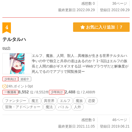
感想数 0
36ページ
最終更新日 2022.09.29
登録日 2022.09.29
4
お気に入り追加
7
テルタルハ
guch
エルフ、魔族、人間、獣人…異種族が生きる世界テルタルハ
争いの中で独立と共存の道はあるのか？ 1~3話はエルフの族
長と人間の娘がギスギスする話 ーWebブラウザだと解像度が
死んでるのでアプリで閲覧推奨ー
少年向け
連載中
24h.ポイント
0pt
8,552
2,488
位 / 8,552件
位 / 2,488件
一般漫画
少年向け
ファンタジー
魔王
異世界
エルフ
魔族
恋愛
冒険・アドベンチャー
魔法
バトル
人外
感想数 0
46ページ
最終更新日 2021.11.05
登録日 2019.06.21