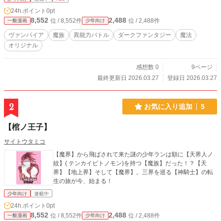
24h.ポイント
0pt
8,552
2,488
位 / 8,552件
位 / 2,488件
一般漫画
少年向け
ヴァンパイア
魔族
異能力バトル
ダークファンタジー
魔法
オリジナル
感想数 0
9ページ
最終更新日 2026.03.27
登録日 2026.03.27
2
お気に入り追加
5
【棺ノ王子】
サイトウタミコ
【魔界】から飛ばされて来た謎の少年ランは額に【天界人ノ
紋】( テンカイビトノモン)を持つ【魔族】だった！？【天
界】【地上界】そして【魔界】。三界を巡る【神騎士】の転
生の旅が今、始まる！
少年向け
連載中
24h.ポイント
0pt
8,552
2,488
位 / 8,552件
位 / 2,488件
一般漫画
少年向け