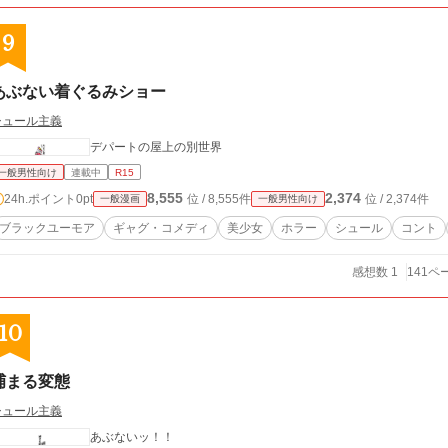
9
あぶない着ぐるみショー
シュール主義
デパートの屋上の別世界
一般男性向け
連載中
R15
8,555
2,374
24h.ポイント
0pt
位 / 8,555件
位 / 2,374件
一般漫画
一般男性向け
ブラックユーモア
ギャグ・コメディ
美少女
ホラー
シュール
コント
感想数 1
141ペ
10
捕まる変態
シュール主義
あぶないッ！！