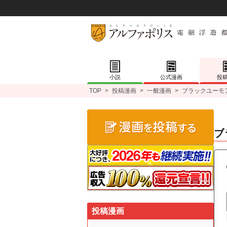
小説
公式漫画
投
TOP
>
投稿漫画
>
一般漫画
>
ブラックユーモ
ブ
投稿漫画