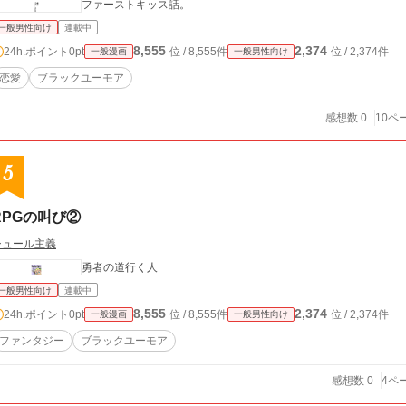
ファーストキッス話。
一般男性向け
連載中
8,555
2,374
24h.ポイント
0pt
位 / 8,555件
位 / 2,374件
一般漫画
一般男性向け
恋愛
ブラックユーモア
感想数 0
10ペ
5
RPGの叫び②
シュール主義
勇者の道行く人
一般男性向け
連載中
8,555
2,374
24h.ポイント
0pt
位 / 8,555件
位 / 2,374件
一般漫画
一般男性向け
ファンタジー
ブラックユーモア
感想数 0
4ペ