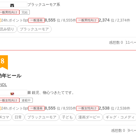
ブラックユーモア系
一般男性向け
完結
8,555
2,374
24h.ポイント
0pt
位 / 8,555件
位 / 2,374件
一般漫画
一般男性向け
読み切り
ブラックユーモア
感想数 0
11ペ
8
幼年ヒール
NDL
棘 鋭児、物心つきたてです。
一般女性向け
連載中
8,555
2,538
24h.ポイント
0pt
位 / 8,555件
位 / 2,538件
一般漫画
一般女性向け
4コマ
日常
ブラックユーモア
子ども
漫画ダービー
ギャグ・コメディ
感想数 0
9ペ