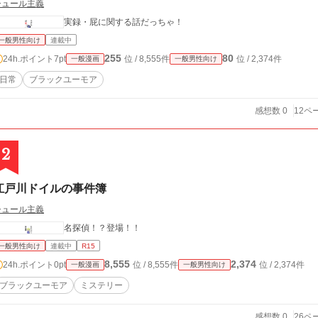
シュール主義
実録・屁に関する話だっちゃ！
一般男性向け
連載中
255
80
24h.ポイント
7pt
位 / 8,555件
位 / 2,374件
一般漫画
一般男性向け
日常
ブラックユーモア
感想数 0
12ペ
2
江戸川ドイルの事件簿
シュール主義
名探偵！？登場！！
一般男性向け
連載中
R15
8,555
2,374
24h.ポイント
0pt
位 / 8,555件
位 / 2,374件
一般漫画
一般男性向け
ブラックユーモア
ミステリー
感想数 0
26ペ