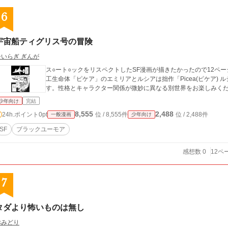
6
宇宙船ティグリス号の冒険
ひいらぎ ぎんが
ス○ート○ックをリスペクトしたSF漫画が描きたかったので12ペ
工生命体「ピケア」のエミリアとルシアは拙作「Picea(ピケア)
す。性格とキャラクター関係が微妙に異なる別世界をお楽しみく
少年向け
完結
8,555
2,488
24h.ポイント
0pt
位 / 8,555件
位 / 2,488件
一般漫画
少年向け
SF
ブラックユーモア
感想数 0
12ペ
7
タダより怖いものは無し
赤みどり