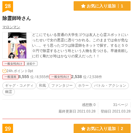
28
お気に入り追加
1
除霊師玲さん
マロンマン
どこにでもいる普通の大学生ゴウは友人と心霊スポットにい
ったせいで女の悪霊に憑りつかれる。このままでは命が危な
い…。そう思ったゴウは除霊師をネットで探す。すると５０
０円で除霊するという玲という人物を見つける。早速依頼し
に行く剛だが玲はかなりの変人だった！！
一般女性向け
連載中
24h.ポイント
0pt
8,555
2,538
位 / 8,555件
位 / 2,538件
一般漫画
一般女性向け
ギャグ・コメディ
和風
ファンタジー
ホラー
バトル・アクション
幽霊
感想数 0
31ページ
最終更新日 2021.03.28
登録日 2021.03.28
29
お気に入り追加
2