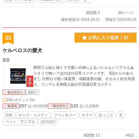
品がいいか悪いかの判断もできなくなっちゃったんですよ
ね。プロはキビシイ…。
感想数 2
96ページ
最終更新日 2024.10.21
登録日 2024.09.16
22
お気に入り追加
51
ケルベロスの愛犬
笛冬
野郎三人組と強くて可愛い犬神によるバトルもシリアスもあ
りそうで無い？ほのぼの日常コメディです。 9話からのあら
すじ 日替わり呪い体質男、幼馴染男の娘、オカルト好き同居
人、ツンデレ犬神四人組の不思議日常コメディ
一般女性向け
連載中
24h.ポイント
7pt
257
122
位 / 8,555件
位 / 2,538件
一般漫画
一般女性向け
日常
ギャグ・コメディ
ファンタジー
ホラー
ほっこり
犬
ペット・アニマル
ほのぼの
感想数 12
46話