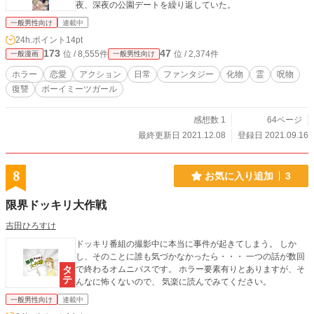
夜、深夜の公園デートを繰り返していた。
一般男性向け
連載中
24h.ポイント
14pt
173
47
位 / 8,555件
位 / 2,374件
一般漫画
一般男性向け
ホラー
恋愛
アクション
日常
ファンタジー
化物
霊
呪物
復讐
ボーイミーツガール
感想数 1
64ページ
最終更新日 2021.12.08
登録日 2021.09.16
8
お気に入り追加
3
限界ドッキリ大作戦
吉田ひろすけ
ドッキリ番組の撮影中に本当に事件が起きてしまう。 しか
し、そのことに誰も気づかなかったら・・・ 一つの話が数回
で終わるオムニバスです。 ホラー要素有りとありますが、そ
んなに怖くないので、 気楽に読んでみてください。
一般男性向け
連載中