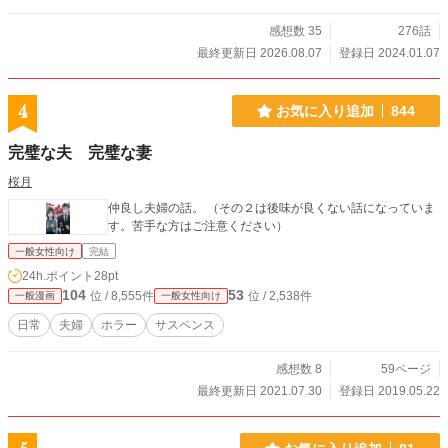
感想数 35
276話
最終更新日 2026.08.07
登録日 2024.01.07
4
お気に入り追加
844
完璧な夫 完璧な妻
桜月
仲良し夫婦の話。 （その２は後味が良くない話になっていま
す。苦手な方はご注意ください）
一般女性向け
完結
24h.ポイント
28pt
104
53
位 / 8,555件
位 / 2,538件
一般漫画
一般女性向け
日常
夫婦
ホラー
サスペンス
感想数 8
59ページ
最終更新日 2021.07.30
登録日 2019.05.22