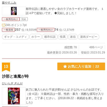
藤やすふみ
都市伝説に遭遇しやすい女のラブホラーギャグ漫画です。 １
話４Pで超短いです。 ◆完結しました！
一般男性向け
完結
24h.ポイント
7pt
257
74
位 / 8,555件
位 / 2,374件
一般漫画
一般男性向け
ギャグ・コメディ
ホラー
都市伝説
怪異
迷信
漫画ダービー
感想数 76
486ページ
最終更新日 2026.03.26
登録日 2023.01.29
13
お気に入り追加
22
沙那と逢魔が時
ひいらぎ ぎんが
妖刀に魅入られた千波沙那(せんば さな)ちゃんのお話です。
（全４話） ※最終話は一部、性的・暴力・残酷な描写が入り
ます。ご了承ください。 (2018.09.22：表紙絵を差し替えま
した)