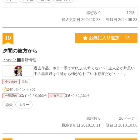
感想数 0
12話
最終更新日 2024.10.23
登録日 2024.09.23
10
お気に入り追加
13
夕闇の彼方から
＊seef＊
書籍情報
過去作品。ホラー系です(たぶん怖くない？) 主人公が片思い
中の黒沢君は生徒から怖がられている存在だが・・・。
少女向け
完結
24h.ポイント
7pt
257
19
位 / 8,555件
位 / 1,155件
一般漫画
少女向け
恋愛
ホラー
感想数 0
26ページ
最終更新日 2018.10.11
登録日 2018.10.08