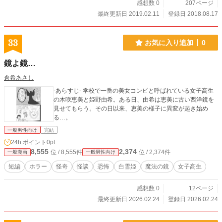
感想数 0
207ページ
最終更新日 2019.02.11
登録日 2018.08.17
33
お気に入り追加
0
鏡よ鏡…
倉希あさし
-あらすじ- 学校で一番の美女コンビと呼ばれている女子高生
の木咲恵美と姫野由希。ある日、由希は恵美に古い西洋鏡を
見せてもらう。その日以来、恵美の様子に異変が起き始め
る…。
一般男性向け
完結
24h.ポイント
0pt
8,555
2,374
位 / 8,555件
位 / 2,374件
一般漫画
一般男性向け
短編
ホラー
怪奇
怪談
恐怖
白雪姫
魔法の鏡
女子高生
感想数 0
12ページ
最終更新日 2026.02.24
登録日 2026.02.24