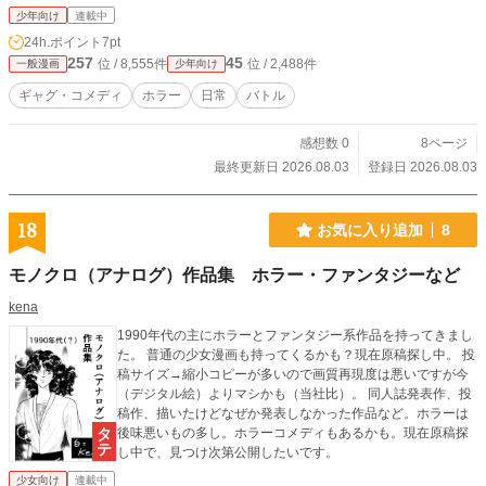
少年向け
連載中
24h.ポイント
7pt
257
45
位 / 8,555件
位 / 2,488件
一般漫画
少年向け
ギャグ・コメディ
ホラー
日常
バトル
感想数 0
8ページ
最終更新日 2026.08.03
登録日 2026.08.03
18
お気に入り追加
8
モノクロ（アナログ）作品集 ホラー・ファンタジーなど
kena
1990年代の主にホラーとファンタジー系作品を持ってきまし
た。 普通の少女漫画も持ってくるかも？現在原稿探し中。 投
稿サイズ→縮小コピーが多いので画質再現度は悪いですが今
（デジタル絵）よりマシかも（当社比）。 同人誌発表作、投
稿作、描いたけどなぜか発表しなかった作品など。ホラーは
後味悪いもの多し。ホラーコメディもあるかも。現在原稿探
し中で、見つけ次第公開したいです。
少女向け
連載中