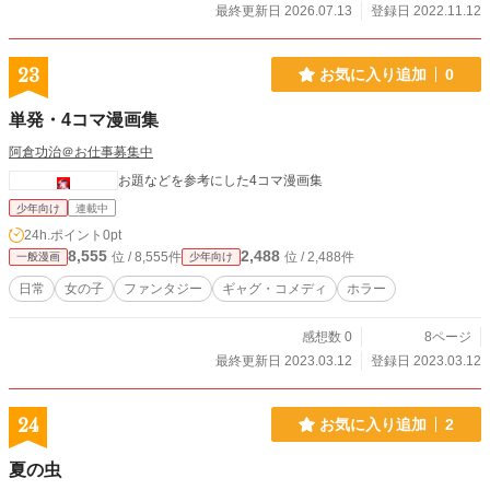
最終更新日 2026.07.13
登録日 2022.11.12
23
お気に入り追加
0
単発・4コマ漫画集
阿倉功治＠お仕事募集中
お題などを参考にした4コマ漫画集
少年向け
連載中
24h.ポイント
0pt
8,555
2,488
位 / 8,555件
位 / 2,488件
一般漫画
少年向け
日常
女の子
ファンタジー
ギャグ・コメディ
ホラー
感想数 0
8ページ
最終更新日 2023.03.12
登録日 2023.03.12
24
お気に入り追加
2
夏の虫