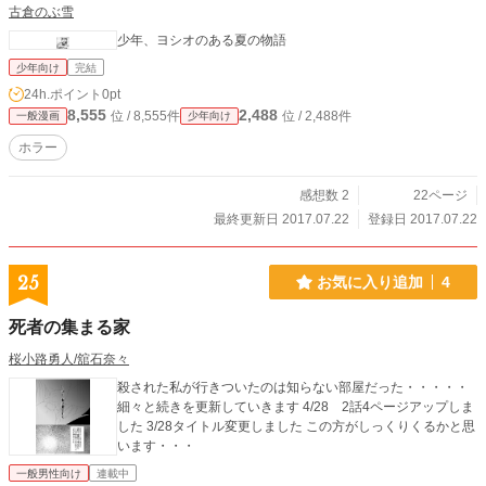
古倉のぶ雪
少年、ヨシオのある夏の物語
少年向け
完結
24h.ポイント
0pt
8,555
2,488
位 / 8,555件
位 / 2,488件
一般漫画
少年向け
ホラー
感想数 2
22ページ
最終更新日 2017.07.22
登録日 2017.07.22
25
お気に入り追加
4
死者の集まる家
桜小路勇人/舘石奈々
殺された私が行きついたのは知らない部屋だった・・・・・
細々と続きを更新していきます 4/28 2話4ページアップしま
した 3/28タイトル変更しました この方がしっくりくるかと思
います・・・
一般男性向け
連載中