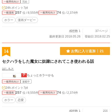
一般男性向け
完結
24h.ポイント
7pt
257
74
位 / 8,555件
位 / 2,374件
一般漫画
一般男性向け
ホラー
漫画ダービー
感想数 1
37ページ
最終更新日 2018.05.26
登録日 2018.02.25
14
お気に入り追加
21
セクハラをした魔女に奴隷にされてこき使われる話
はしもと
ちょっとホラーかも
一般男性向け
連載中
24h.ポイント
7pt
257
74
位 / 8,555件
位 / 2,374件
一般漫画
一般男性向け
ホラー
恋愛
感想数 1
2話