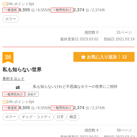
24h.ポイント
0pt
8,555
2,374
位 / 8,555件
位 / 2,374件
一般漫画
一般男性向け
ホラー
感想数 0
31ページ
最終更新日 2023.03.02
登録日 2021.03.19
26
お気に入り追加
12
私も知らない世界
奥村キヨンド
私も知らないけれど不思議なホラーの世界にご招待
一般男性向け
連載中
24h.ポイント
0pt
8,555
2,374
位 / 8,555件
位 / 2,374件
一般漫画
一般男性向け
ホラー
ギャグ・コメディ
日常
幽霊
感想数 4
38ページ