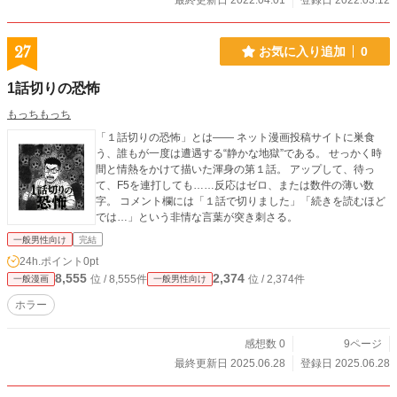
最終更新日 2022.04.01
登録日 2022.03.12
27
お気に入り追加
0
1話切りの恐怖
もっちもっち
「１話切りの恐怖」とは―― ネット漫画投稿サイトに巣食
う、誰もが一度は遭遇する“静かな地獄”である。 せっかく時
間と情熱をかけて描いた渾身の第１話。 アップして、待っ
て、F5を連打しても……反応はゼロ、または数件の薄い数
字。 コメント欄には「１話で切りました」「続きを読むほど
では…」という非情な言葉が突き刺さる。
一般男性向け
完結
24h.ポイント
0pt
8,555
2,374
位 / 8,555件
位 / 2,374件
一般漫画
一般男性向け
ホラー
感想数 0
9ページ
最終更新日 2025.06.28
登録日 2025.06.28