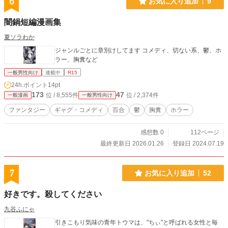
6
お気に入り追加
9
闇鍋短編漫画集
夏ソラわか
ジャンルごとに章別けしてます コメディ、切ない系、鬱、ホ
ラー、胸糞など
一般男性向け
連載中
R15
24h.ポイント
14pt
173
47
位 / 8,555件
位 / 2,374件
一般漫画
一般男性向け
ファンタジー
ギャグ・コメディ
百合
鬱
胸糞
ホラー
感想数 0
112ページ
最終更新日 2026.01.26
登録日 2024.07.19
7
お気に入り追加
52
好きです。殺してください
九谷ふにゃ
引きこもり気味の青年トウマは、"ちぃ"と呼ばれる女性と毎