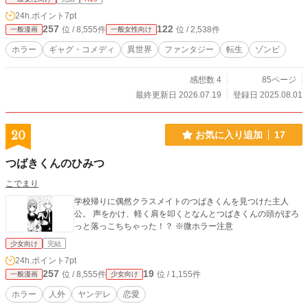
24h.ポイント
7pt
257
122
位 / 8,555件
位 / 2,538件
一般漫画
一般女性向け
ホラー
ギャグ・コメディ
異世界
ファンタジー
転生
ゾンビ
感想数 4
85ページ
最終更新日 2026.07.19
登録日 2025.08.01
20
お気に入り追加
17
つばきくんのひみつ
こでまり
学校帰りに偶然クラスメイトのつばきくんを見つけた主人
公。 声をかけ、軽く肩を叩くとなんとつばきくんの頭がぽろ
っと落っこちちゃった！？ ※微ホラー注意
少女向け
完結
24h.ポイント
7pt
257
19
位 / 8,555件
位 / 1,155件
一般漫画
少女向け
ホラー
人外
ヤンデレ
恋愛