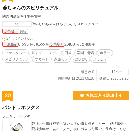
爺ちゃんのスピリチュアル
阿倉功治＠お仕事募集中
僕のじいちゃんはちょっぴりスピリチュアル
少年向け
完結
24h.ポイント
0pt
8,555
2,488
位 / 8,555件
位 / 2,488件
一般漫画
少年向け
ファンタジー
ギャグ・コメディ
日常
学園・青春
ホラー
スピリチュアル
オカルト
家族モノ
ほのぼの
ほっこり
感想数 0
12ページ
最終更新日 2023.09.20
登録日 2023.09.20
30
お気に入り追加
4
パンドラボックス
シュリサワイツキ
死神の仕事は死期の近い人間の魂を狩ることー… 成績優秀の
死神少年が、ある一人の少女に出会った事で、運命はこんな