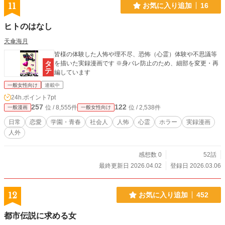
11
お気に入り追加
16
ヒトのはなし
天傘海月
皆様の体験した人怖や理不尽、恐怖（心霊）体験や不思議等
を描いた実録漫画です ※身バレ防止のため、細部を変更・再
編しています
一般女性向け
連載中
24h.ポイント
7pt
257
122
位 / 8,555件
位 / 2,538件
一般漫画
一般女性向け
日常
恋愛
学園・青春
社会人
人怖
心霊
ホラー
実録漫画
人外
感想数 0
52話
最終更新日 2026.04.02
登録日 2026.03.06
12
お気に入り追加
452
都市伝説に求める女