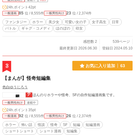
24h.ポイント
42pt
85
23
位 / 8,555件
位 / 2,374件
一般漫画
一般男性向け
ファンタジー
ホラー
美少女
可愛い女の子
女子高生
日常
バトル
ギャグ・コメディ
ほのぼの
幼女
感想数 2
539ページ
最終更新日 2026.06.30
登録日 2024.05.10
3
お気に入り追加
63
【まんが】怪奇短編集
色白ゆうじろう
ほんのりホラーや怪奇、SFの自作短編漫画集です。
一般男性向け
連載中
24h.ポイント
35pt
92
26
位 / 8,555件
位 / 2,374件
一般漫画
一般男性向け
ホラー
怖い話
怪談
怪奇
SF
短編
短編漫画
ショートショート
ショート漫画
短編集