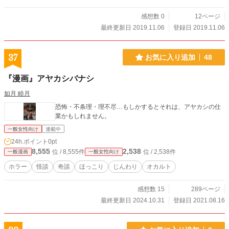
感想数 0
12ページ
最終更新日 2019.11.06
登録日 2019.11.06
37
お気に入り追加
48
『漫画』アヤカシバナシ
如月 睦月
恐怖・不条理・理不尽…もしかするとそれは、アヤカシの仕
業かもしれません。
一般女性向け
連載中
24h.ポイント
0pt
8,555
2,538
位 / 8,555件
位 / 2,538件
一般漫画
一般女性向け
ホラー
怪談
奇談
ほっこり
じんわり
オカルト
感想数 15
289ページ
最終更新日 2024.10.31
登録日 2021.08.16