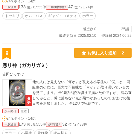
24h.ポイント
14pt
173
47
位 / 8,555件
位 / 2,374件
一般漫画
一般男性向け
ドッキリ
オムニバス
ギャグ・コメディ
ホラー
感想数 0
25話
最終更新日 2025.02.10
登録日 2024.06.22
9
お気に入り追加
2
憑り神（ガカリガミ）
吉田ひろすけ
他の人には見えない『何か』が見える小学生の『僕』は、 同
級生の少女に、巨大で不気味な『何か』が取り憑いているの
を見てしまう。 全10話の読み切りで描いたのですが、 読み直
してみると、腑に落ちない点が幾つかあったので おまけの後
日談を追加しました。 全12話で完結です。
少年向け
完結
24h.ポイント
14pt
173
32
位 / 8,555件
位 / 2,488件
一般漫画
少年向け
ホラー
小学生
化け物
読み切り