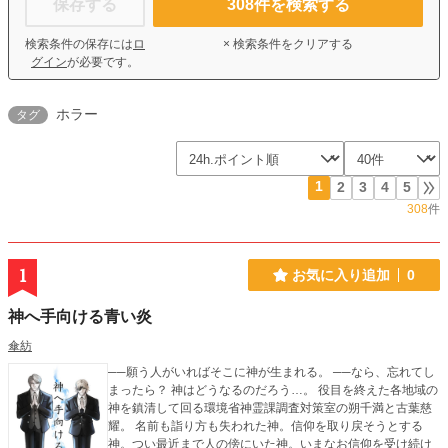
保存する
308
件を検索する
検索条件の保存には
ロ
× 検索条件をクリアする
グイン
が必要です。
ホラー
タグ
1
2
3
4
5
308
件
1
お気に入り追加
0
神へ手向ける青い炎
傘紡
──願う人がいればそこに神が生まれる。 ──なら、忘れてし
まったら？ 神はどうなるのだろう…。 役目を終えた各地域の
神を鎮清して回る環境省神霊課調査対策室の朔千満と古葉慈
耀。 名前も詣り方も失われた神。信仰を取り戻そうとする
神。つい最近まで人の傍にいた神。いまなお信仰を受け続け