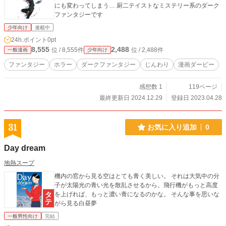
にも変わってしまう… 厨二テイストなミステリー系のダーク
ファンタジーです
少年向け
連載中
24h.ポイント
0pt
8,555
2,488
位 / 8,555件
位 / 2,488件
一般漫画
少年向け
ファンタジー
ホラー
ダークファンタジー
じんわり
漫画ダービー
感想数 1
119ページ
最終更新日 2024.12.29
登録日 2023.04.28
31
お気に入り追加
0
Day dream
地熱スープ
機内の窓から見る空はとても青く美しい。 それは大気中の分
子が太陽光の青い光を散乱させるから。飛行機がもっと高度
を上げれば、もっと濃い青になるのかな。 そんな事を思いな
がら見る白昼夢
一般男性向け
完結