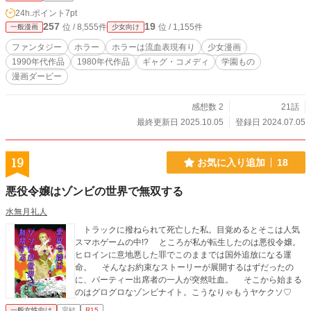
24h.ポイント
7pt
257
19
位 / 8,555件
位 / 1,155件
一般漫画
少女向け
ファンタジー
ホラー
ホラーは流血表現有り
少女漫画
1990年代作品
1980年代作品
ギャグ・コメディ
学園もの
漫画ダービー
感想数 2
21話
最終更新日 2025.10.05
登録日 2024.07.05
19
お気に入り追加
18
悪役令嬢はゾンビの世界で無双する
水無月礼人
トラックに撥ねられて死亡した私。目覚めるとそこは人気
スマホゲームの中!? ところが私が転生したのは悪役令嬢。
ヒロインに意地悪した罪でこのままでは国外追放になる運
命。 そんなお約束なストーリーが展開するはずだったの
に、パーティー出席者の一人が突然吐血。 そこから始まる
のはグログロなゾンビナイト。こうなりゃもうヤケクソ♡
一般女性向け
完結
R15