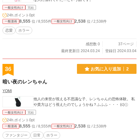
一般女性向け
完結
24h.ポイント
0pt
8,555
2,538
位 / 8,555件
位 / 2,538件
一般漫画
一般女性向け
恋愛
ホラー
感想数 0
37ページ
最終更新日 2024.03.24
登録日 2024.03.04
36
お気に入り追加
2
暗い夜のレンちゃん
YOMI
他人の来世が視える不思議な子、レンちゃんの恐怖体験。 私
や貴方はどう視えたのでしょうかね？ふふふ・・・ (c)㋯
一般女性向け
完結
24h.ポイント
0pt
8,555
2,538
位 / 8,555件
位 / 2,538件
一般漫画
一般女性向け
ファンタジー
日常
ホラー