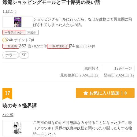
漂流ショッピングモールと三十路男の長い話
しばこう
ショッピングモールに行ったら、なぜか建物ごと異空間に飛
ばされてしまった人たちの話。
一般男性向け
連載中
24h.ポイント
7pt
257
74
位 / 8,555件
位 / 2,374件
一般漫画
一般男性向け
ホラー
SF
感想数 4
199ページ
最終更新日 2024.12.12
登録日 2024.12.12
17
お気に入り追加
0
暁の奇々怪界譚
ハク式
ご先祖の縁なのか不可思議な力を得ることになった少年、暁
（アカツキ）異界の妖魔や妖怪と関わったり闘ったりする物
語…にしたい。