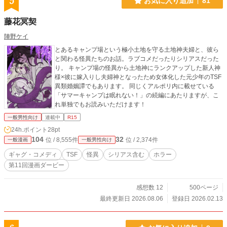
5
お気に入り追加
81
藤花冥契
陣野ケイ
とあるキャンプ場という極小土地を守る土地神夫婦と、彼ら
と関わる怪異たちのお話。ラブコメだったりシリアスだった
り。 キャンプ場の怪異から土地神にランクアップした新人神
様×彼に嫁入りし夫婦神となったため女体化した元少年のTSF
異類婚姻譚でもあります。 同じくアルポリ内に載せている
「サマーキャンプは眠れない！」の続編にあたりますが、こ
れ単独でもお読みいただけます！
一般男性向け
連載中
R15
24h.ポイント
28pt
104
32
位 / 8,555件
位 / 2,374件
一般漫画
一般男性向け
ギャグ・コメディ
TSF
怪異
シリアス含む
ホラー
第11回漫画ダービー
感想数 12
500ページ
最終更新日 2026.08.06
登録日 2026.02.13