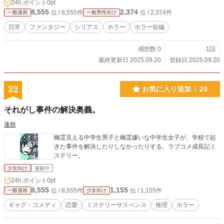
24h.ポイント
0pt
8,555
2,374
位 / 8,555件
位 / 2,374件
一般漫画
一般男性向け
日常
ファンタジー
シリアス
ホラー
ホラー短編
感想数 0
1話
最終更新日 2025.09.20
登録日 2025.09.20
32
お気に入り追加
20
それがし事件の解決奥義。
蓬餅
幽霊見える中学生男子と幽霊嫌いな中学生女子が、学校で起
きた事件を解決したりしなかったりする、ラブコメ成長記ミ
ステリー。
少女向け
連載中
24h.ポイント
0pt
8,555
1,155
位 / 8,555件
位 / 1,155件
一般漫画
少女向け
ギャグ・コメディ
恋愛
ミステリーサスペンス
推理
ホラー