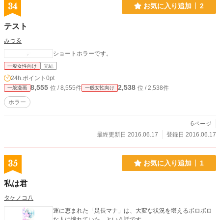
34
お気に入り追加
2
テスト
みつゑ
ショートホラーです。
一般女性向け
完結
24h.ポイント
0pt
8,555
2,538
位 / 8,555件
位 / 2,538件
一般漫画
一般女性向け
ホラー
6ページ
最終更新日 2016.06.17
登録日 2016.06.17
35
お気に入り追加
1
私は君
タケノコ八
運に恵まれた「足長マナ」は、大変な状況を堪えるボロボロ
な人に憧れていた…という話です。