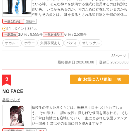
ている神。 そんな神々を鎮清する儀式に使用するのは特別な
青い炎。 いつからあるのか、何のために存在しているのかも
不明なその炎とは。 鍵を握るとされる望月家と千満の関係。
千満と慈耀のある共通点。 青い炎の起源に辿りついたとき、
一般女性向け
連載中
彼らは何を選ぶのか…──。
24h.ポイント
384pt
10
6
位 / 8,555件
位 / 2,538件
一般漫画
一般女性向け
オカルト
ホラー
欠損表現あり
バディ
オリジナル
33ページ
最終更新日 2026.08.08
登録日 2026.08.08
2
お気に入り追加
40
NO FACE
谷伍でんぱ
転校生の主人公岸くらげは、転校早々目をつけられてしま
う。 その帰りに、謎の女性に怪しげな仮面を渡される。 そし
て日常は無情にも崩壊していく… 血にまみれた仮面ファンタ
ジー開幕！ 君はその仮面に何を望みますか？
一般男性向け
連載中
R15