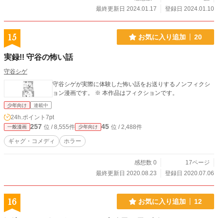
最終更新日 2024.01.17
登録日 2024.01.10
15
お気に入り追加
20
実録!! 守谷の怖い話
守谷シゲ
守谷シゲが実際に体験した怖い話をお送りするノンフィクシ
ョン漫画です。 ※ 本作品はフィクションです。
少年向け
連載中
24h.ポイント
7pt
257
45
位 / 8,555件
位 / 2,488件
一般漫画
少年向け
ギャグ・コメディ
ホラー
感想数 0
17ページ
最終更新日 2020.08.23
登録日 2020.07.06
16
お気に入り追加
12