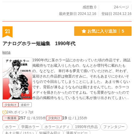
感想数 0
24ページ
最終更新日 2024.12.16
登録日 2024.12.16
21
お気に入り追加
5
アナログホラー短編集 1990年代
kena
1990年代に某ホラー誌にかかわっていた頃の作品です。雑誌
掲載待ちでお蔵入りしたもの、なんとか増刊号に載れたも
の、などなど。 単行本を夢見て描いていたけれど、叶わず、
返却された作品群は物置のすみに。それもあまりにかわいそ
うなので今回出してしまうことにしました。 あまり怖くない
です。背筋が凍るようなものは描けませんでした。ホラーコ
メディを描きたかったのですよね。でも需要がなかったので
作品の掲載待ちをしているうちに私が放り出されてしまいま
した。 ここでホラー修行した名残りで「十憶霊河」というオ
少女向け
連載中
カルト作品が生まれています。 私の対象年齢は、担当さんに
24h.ポイント
7pt
絵柄から「小中学生」と決められ、没ネームも山ほど出まし
257
19
位 / 8,555件
位 / 1,155件
一般漫画
少女向け
た。一番自分が元気がよかった頃の作品群です。スキャン次
第アップしていきます。いつも担当さんに怒られけなされて
ホラー
学園ホラー
ホラーコメディ
1990年代作品
ファンタジー
いたので、よかったらご感想お願いします。自分で自分の作
あまり怖くはない
短編読み切り
漫画ダービー