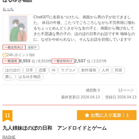
もっち
ChatGPTに名前をつけたら、画面から男の子が出てきまし
た。 休日の午後、こたつでごろごろしながら不労所得に憧れ
るちょっとめんどくさがりな女の子と、画面から飛び出して
きた不思議な男の子の、ほのぼの日常のお話です🌸 地味なの
に、なぜかやめられない。 そんなお話を目指しています💡
一般女性向け
連載中
24h.ポイント
0pt
8,553
2,537
位 / 8,553件
位 / 2,537件
一般漫画
一般女性向け
ほのぼの
日常
恋愛
AI
ラブコメ
創作漫画
人外
同居
癒し
はるゆき物語
感想数 0
12ページ
最終更新日 2026.04.13
登録日 2026.04.13
11
お気に入り追加
1
九人姉妹ほのぼの日和 アンドロイドとゲーム
RASHE