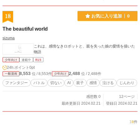
18
お気に入り追加
0
The beautiful world
sizuma
これは、感情なきロボットと、親を失った娘の愛情を描いた
物語
少年向け
連載中
R15
24h.ポイント
0pt
8,553
2,488
位 / 8,553件
位 / 2,488件
一般漫画
少年向け
ファンタジー
バトル
切ない
AI
親子
感情
泣ける
じんわり
感想数 0
12ページ
最終更新日 2024.02.21
登録日 2024.02.21
18
件