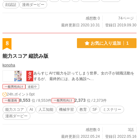
顔認証
漫画ダービー
感想数 0
74ページ
最終更新日 2020.10.31
登録日 2019.09.30
8
お気に入り追加
1
能力スコア 縦読み版
konoha
あらすじ AIで能力を計ってしまう世界。女の子が就職活動を
するが、 最終的には、ある施設へ…
一般男性向け
連載中
24h.ポイント
0pt
8,553
2,373
位 / 8,553件
位 / 2,373件
一般漫画
一般男性向け
能力スコア
AI
人工知能
機械学習
教育
SF
ミステリー
漫画ダービー
感想数 0
3話
最終更新日 2022.05.24
登録日 2022.05.16