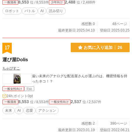
8,553
2,488
位 / 8,553件
位 / 2,488件
一般漫画
少年向け
ロボット
バトル
AI
読み切り
感想数 0
48ページ
最終更新日 2025.04.10
登録日 2025.03.25
17
お気に入り追加
26
運び屋Dolis
ちゃびすこ
遠い未来のアナログな配送屋さんが運ぶのは、機密情報を持
ったネコ！？
一般女性向け
完結
24h.ポイント
0pt
8,553
2,537
位 / 8,553件
位 / 2,537件
一般漫画
一般女性向け
未来
AI
恋愛
アクション
感想数 2
390ページ
最終更新日 2023.01.19
登録日 2022.06.21