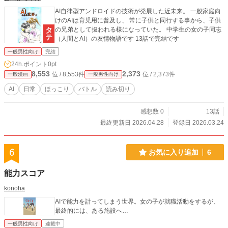
AI自律型アンドロイドの技術が発展した近未来。 一般家庭向
けのAIは育児用に普及し、 常に子供と同行する事から、子供
の兄弟として扱われる様になっていた。 中学生の女の子同志
（人間とAI）の友情物語です 13話で完結です
一般男性向け
完結
24h.ポイント
0pt
8,553
2,373
位 / 8,553件
位 / 2,373件
一般漫画
一般男性向け
AI
日常
ほっこり
バトル
読み切り
感想数 0
13話
最終更新日 2026.04.28
登録日 2026.03.24
6
お気に入り追加
6
能力スコア
konoha
AIで能力を計ってしまう世界。女の子が就職活動をするが、
最終的には、ある施設へ…
一般男性向け
連載中