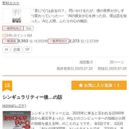
野村カスケ
「君に“心”はあるの？」 問いかけるたび、僕の世界が少しず
つ変わっていった── 『AIの彼女が心を持った日、僕は恋を知
った』 AIと人間、ふたりの心の物語。
一般男性向け
完結
24h.ポイント
0pt
8,553
2,373
位 / 8,553件
位 / 2,373件
一般漫画
一般男性向け
AI
恋愛
SF
感想数 0
35ページ
最終更新日 2025.07.20
登録日 2025.07.20
13
お気に入り追加
1
シンギュラリティー後…の話
reznoa(レズナ)
シンギュラリティーとは、2025年に来ると言われる(2040年
説から最近早まった)、AIなどのコンピューターの知能が人間
の知能を超える時…のことのようです。 全2話です。 2話目
は、「AIとのSEX問題」というタイトルです。 2話目は、月