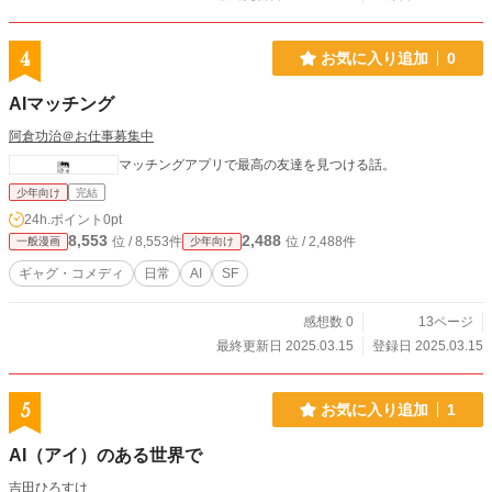
4
お気に入り追加
0
AIマッチング
阿倉功治＠お仕事募集中
マッチングアプリで最高の友達を見つける話。
少年向け
完結
24h.ポイント
0pt
8,553
2,488
位 / 8,553件
位 / 2,488件
一般漫画
少年向け
ギャグ・コメディ
日常
AI
SF
感想数 0
13ページ
最終更新日 2025.03.15
登録日 2025.03.15
5
お気に入り追加
1
AI（アイ）のある世界で
吉田ひろすけ