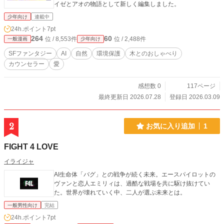
イゼとアオの物語として新しく編集しました。
少年向け
連載中
24h.ポイント
7pt
264
60
位 / 8,553件
位 / 2,488件
一般漫画
少年向け
SFファンタジー
AI
自然
環境保護
木とのおしゃべり
カウンセラー
愛
感想数 0
117ページ
最終更新日 2026.07.28
登録日 2026.03.09
2
お気に入り追加
1
FIGHT 4 LOVE
イライジャ
AI生命体「バグ」との戦争が続く未来。エースパイロットの
ヴァンと恋人エミリィは、過酷な戦場を共に駆け抜けてい
た。世界が壊れていく中、二人が選ぶ未来とは。
一般男性向け
完結
24h.ポイント
7pt