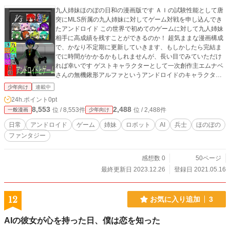
九人姉妹ほのぼの日和の漫画版です ＡＩの試験性能として唐
突にMLS所属の九人姉妹に対してゲーム対戦を申し込んでき
たアンドロイド この世界で初めてのゲームに対して九人姉妹
相手に高成績を残すことができるのか！ 超気ままな漫画構成
で、かなり不定期に更新していきます、もしかしたら完結ま
でに時間がかかるかもしれませんが、長い目でみていただけ
れば幸いです ゲストキャラクターとして一次創作主エムナベ
さんの無機鍬形アルファというアンドロイドのキャラクター
をお借りしております エムナベさんの創作URL https://mukik
少年向け
連載中
uwamm.wixsite.com/mmhishome
24h.ポイント
0pt
8,553
2,488
位 / 8,553件
位 / 2,488件
一般漫画
少年向け
日常
アンドロイド
ゲーム
姉妹
ロボット
AI
兵士
ほのぼの
ファンタジー
感想数 0
50ページ
最終更新日 2023.12.26
登録日 2021.05.16
12
お気に入り追加
3
AIの彼女が心を持った日、僕は恋を知った