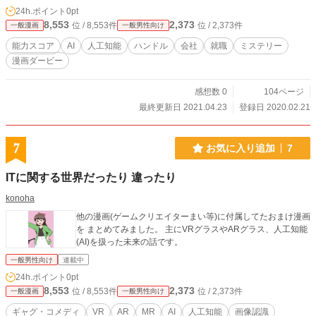
24h.ポイント
0pt
8,553
2,373
位 / 8,553件
位 / 2,373件
一般漫画
一般男性向け
能力スコア
AI
人工知能
ハンドル
会社
就職
ミステリー
漫画ダービー
感想数 0
104ページ
最終更新日 2021.04.23
登録日 2020.02.21
7
お気に入り追加
7
ITに関する世界だったり 違ったり
konoha
他の漫画(ゲームクリエイターまい等)に付属してたおまけ漫画
を まとめてみました。 主にVRグラスやARグラス、人工知能
(AI)を扱った未来の話です。
一般男性向け
連載中
24h.ポイント
0pt
8,553
2,373
位 / 8,553件
位 / 2,373件
一般漫画
一般男性向け
ギャグ・コメディ
VR
AR
MR
AI
人工知能
画像認識