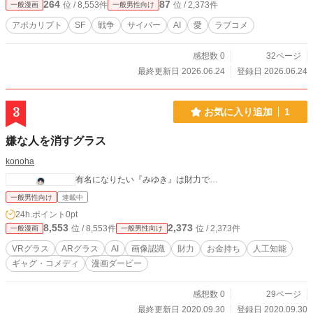
264
87
位 / 8,553件
位 / 2,373件
一般漫画
一般男性向け
アポカリプト
SF
戦争
サイバー
AI
愛
ラブコメ
感想数 0
32ページ
最終更新日 2026.06.24
登録日 2026.06.24
3
お気に入り追加
1
嫌な人を消すグラス
konoha
有名になりたい『みゆき』は財力で…
一般男性向け
連載中
24h.ポイント
0pt
8,553
2,373
位 / 8,553件
位 / 2,373件
一般漫画
一般男性向け
VRグラス
ARグラス
AI
画像認識
財力
お金持ち
人工知能
ギャグ・コメディ
漫画ダービー
感想数 0
29ページ
最終更新日 2020.09.30
登録日 2020.09.30