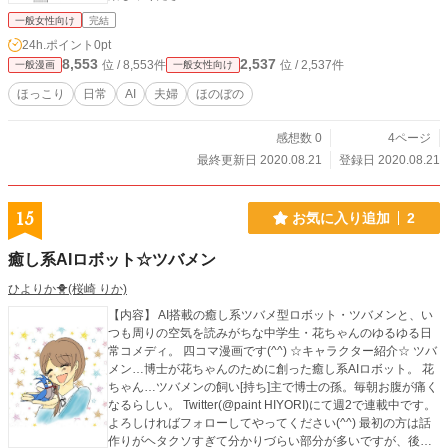
一般女性向け
完結
24h.ポイント
0pt
8,553
2,537
位 / 8,553件
位 / 2,537件
一般漫画
一般女性向け
ほっこり
日常
AI
夫婦
ほのぼの
感想数 0
4ページ
最終更新日 2020.08.21
登録日 2020.08.21
15
お気に入り追加
2
癒し系AIロボット☆ツバメン
ひよりか🐥(桜崎 りか)
【内容】 AI搭載の癒し系ツバメ型ロボット・ツバメンと、い
つも周りの空気を読みがちな中学生・花ちゃんのゆるゆる日
常コメディ。 四コマ漫画です(^^) ☆キャラクター紹介☆ ツバ
メン…博士が花ちゃんのために創った癒し系AIロボット。 花
ちゃん…ツバメンの飼い[持ち]主で博士の孫。毎朝お腹が痛く
なるらしい。 Twitter(@paint HIYORI)にて週2で連載中です。
よろしければフォローしてやってください(^^) 最初の方は話
作りがヘタクソすぎて分かりづらい部分が多いですが、後半