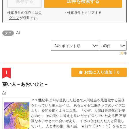
保存する
18
件を検索する
検索条件の保存には
ロ
× 検索条件をクリアする
グイン
が必要です。
AI
タグ
18
件
1
お気に入り追加
0
葵い人－あおいひと－
Az
２１世紀半ば AIが普及した社会で人間社会を最適化する業務
を行っていた主人公イゼ。 ある日イゼは脳チップのノイズに
より、疑問を抱くようになる。 「なぜ、人間は最適化が必要
なのか」 その問いに答えを見いだせず悩んでいたある夜 不思
議な木アオとの出会いがあり、イゼの心はだんだんと変化し
ていく。 人と木の旅、第１話。 ★前作【９９：１】をもとに