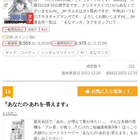
曜日の18:10公開予定です… クリスマスイブにからめなくて
すいませんm(_ _)m サムネは少々暗めですが、中身はいつも
の下ネタギャグマンガです… よろしくお願いしますm(_ _)m
過去作一覧は、「るなマンガ」タグをタップにて…
一般男性向け
連載中
R15
24h.ポイント
0pt
8,553
2,373
位 / 8,553件
位 / 2,373件
一般漫画
一般男性向け
ギャグ・コメディ
シンギュラリティー
AI
るなマンガ
感想数 0
2話
最終更新日 2022.12.26
登録日 2022.12.25
14
お気に入り追加
1
『あなたの-あれを-答えます』
たけのこ
最近会話で「あれ」が増えて妻が冷たい…。 そんな夫婦の危
機を「アレ君」が救う…⁉ たけのこ短編漫画第3弾！ ほっこり
夫婦のショートストーリー『あなたの-あれを-答えます』をお
楽しみください！