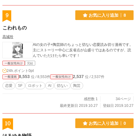
9
お気に入り追加
8
こわれもの
高城玲
AIの女の子×陶芸師のちょっと切ない恋愛読み切り漫画です。
主にストーリー中心に反省点が山盛りではあるのですが、読
んでいただけたら幸いです！
一般女性向け
完結
24h.ポイント
0pt
8,553
2,537
位 / 8,553件
位 / 2,537件
一般漫画
一般女性向け
恋愛
SF
ロボット
AI
切ない
陶芸
感想数 1
34ページ
最終更新日 2019.10.27
登録日 2019.10.27
10
お気に入り追加
0
はるゆき物語