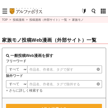
TOP
>
投稿漫画
>
投稿漫画（外部サイト）一覧
>
家族モノ
家族モノ投稿Web漫画（外部サイト）一覧
一般投稿Web漫画を探す
フリーワード
除外ワード
+ さらに詳しく検索する