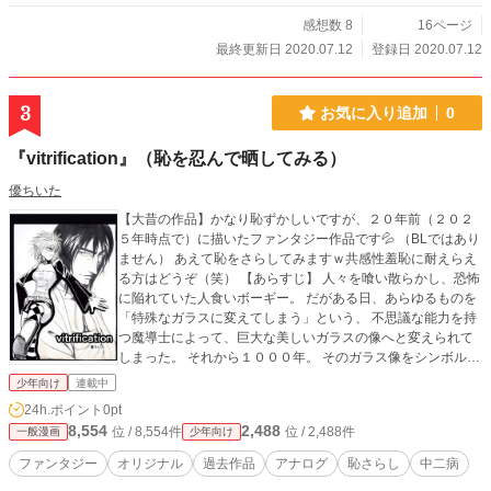
感想数 8
16ページ
最終更新日 2020.07.12
登録日 2020.07.12
3
お気に入り追加
0
『vitrification』（恥を忍んで晒してみる）
優ちいた
【大昔の作品】かなり恥ずかしいですが、２０年前（２０２
５年時点で）に描いたファンタジー作品です💦 （BLではあり
ません） あえて恥をさらしてみますｗ共感性羞恥に耐えらえ
る方はどうぞ（笑） 【あらすじ】 人々を喰い散らかし、恐怖
に陥れていた人食いボーギー。 だがある日、あらゆるものを
「特殊なガラスに変えてしまう」という、 不思議な能力を持
つ魔導士によって、巨大な美しいガラスの像へと変えられて
しまった。 それから１０００年。 そのガラス像をシンボルと
し、栄えてきたグラスシティへ、とある旅人が立ち寄り…・
少年向け
連載中
っていう。まぁ生温かい目で見てやってください… （昔、ガ
24h.ポイント
0pt
ラスの置物が割れて粉々に砕けたのを見て思いついた作品で
8,554
2,488
位 / 8,554件
位 / 2,488件
一般漫画
少年向け
す。）
ファンタジー
オリジナル
過去作品
アナログ
恥さらし
中二病