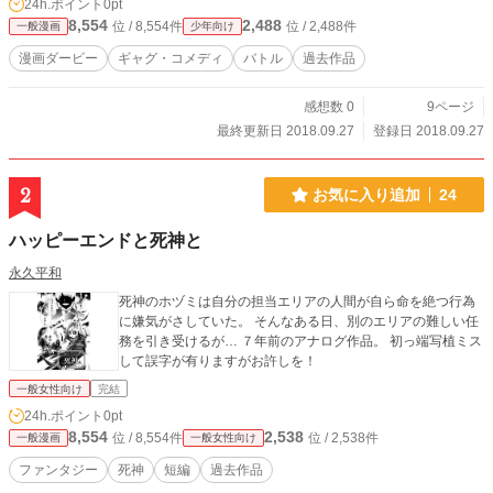
24h.ポイント
0pt
8,554
2,488
位 / 8,554件
位 / 2,488件
一般漫画
少年向け
漫画ダービー
ギャグ・コメディ
バトル
過去作品
感想数 0
9ページ
最終更新日 2018.09.27
登録日 2018.09.27
2
お気に入り追加
24
ハッピーエンドと死神と
永久平和
死神のホヅミは自分の担当エリアの人間が自ら命を絶つ行為
に嫌気がさしていた。 そんなある日、別のエリアの難しい任
務を引き受けるが… ７年前のアナログ作品。 初っ端写植ミス
して誤字が有りますがお許しを！
一般女性向け
完結
24h.ポイント
0pt
8,554
2,538
位 / 8,554件
位 / 2,538件
一般漫画
一般女性向け
ファンタジー
死神
短編
過去作品