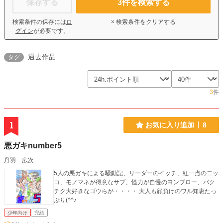
保存する
3
件を検索する
検索条件の保存には
ロ
× 検索条件をクリアする
グイン
が必要です。
過去作品
タグ
3
件
1
お気に入り追加
8
悪ガキnumber5
丹羽 広次
5人の悪ガキによる騒動記、リーダーのイッチ、紅一点の二ッ
コ、モノマネが得意なサブ、怪力が自慢のヨンブロー、バク
チク大好きなゴウらが・・・・ 大人も顔負けのワル知恵たっ
ぷり(^^♪
少年向け
完結