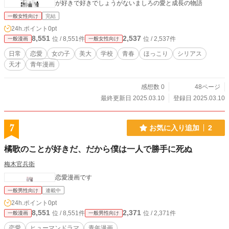
が好きで好きでしょうがないましろの愛と成長の物語
一般女性向け
完結
24h.ポイント
0pt
8,551
2,537
位 / 8,551件
位 / 2,537件
一般漫画
一般女性向け
日常
恋愛
女の子
美大
学校
青春
ほっこり
シリアス
天才
青年漫画
感想数 0
48ページ
最終更新日 2025.03.10
登録日 2025.03.10
7
お気に入り追加
2
橘歌のことが好きだ、だから僕は一人で勝手に死ぬ
梅木官兵衛
恋愛漫画です
一般男性向け
連載中
24h.ポイント
0pt
8,551
2,371
位 / 8,551件
位 / 2,371件
一般漫画
一般男性向け
恋愛
ヒューマンドラマ
青年漫画