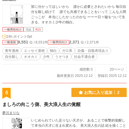
皆に分かってほしいから 誰かに必要とされたいから 毎日自
分を殺し続けて 誰でも共感できることをいって こんな人間
ごっこが 本当にしたかったのかな ーーー日々嘘をついて生
きる、オオカミ少年の独白。
一般男性向け
完結
R15
24h.ポイント
0pt
8,551
2,371
位 / 8,551件
位 / 2,371件
一般漫画
一般男性向け
青年漫画
エッセイ漫画
独白
ガロ系
自傷・自殺表現あり
自分殺し
オオカミ
少年
うそつき
社会不適合者
感想数 0
20ページ
最終更新日 2025.12.12
登録日 2025.12.12
6
お気に入り追加
2
ましろの向こう側、美大浪人生の覚醒
夢川まりな
いじめられていた足りない天才が、 あることで衝撃的覚醒し
て本当の天才に生まれ変わる、 美大浪人生の話 絵を描くこと