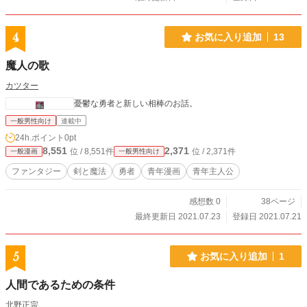
4
お気に入り追加
13
魔人の歌
カツター
憂鬱な勇者と新しい相棒のお話。
一般男性向け
連載中
24h.ポイント
0pt
8,551
2,371
位 / 8,551件
位 / 2,371件
一般漫画
一般男性向け
ファンタジー
剣と魔法
勇者
青年漫画
青年主人公
感想数 0
38ページ
最終更新日 2021.07.23
登録日 2021.07.21
5
お気に入り追加
1
人間であるための条件
北野正宗