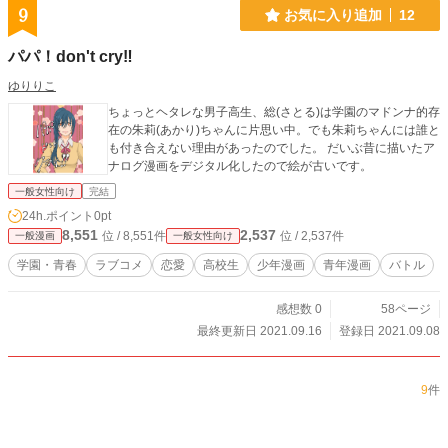
9
お気に入り追加
12
パパ！don't cry‼︎
ゆりりこ
ちょっとヘタレな男子高生、総(さとる)は学園のマドンナ的存
在の朱莉(あかり)ちゃんに片思い中。でも朱莉ちゃんには誰と
も付き合えない理由があったのでした。 だいぶ昔に描いたア
ナログ漫画をデジタル化したので絵が古いです。
一般女性向け
完結
24h.ポイント
0pt
8,551
2,537
位 / 8,551件
位 / 2,537件
一般漫画
一般女性向け
学園・青春
ラブコメ
恋愛
高校生
少年漫画
青年漫画
バトル
感想数 0
58ページ
最終更新日 2021.09.16
登録日 2021.09.08
9
件