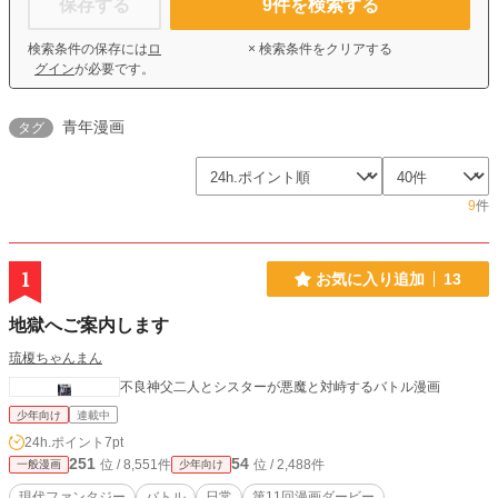
保存する
9
件を検索する
検索条件の保存には
ロ
× 検索条件をクリアする
グイン
が必要です。
青年漫画
タグ
9
件
1
お気に入り追加
13
地獄へご案内します
琉榎ちゃんまん
不良神父二人とシスターが悪魔と対峙するバトル漫画
少年向け
連載中
24h.ポイント
7pt
251
54
位 / 8,551件
位 / 2,488件
一般漫画
少年向け
現代ファンタジー
バトル
日常
第11回漫画ダービー