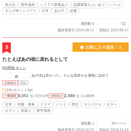
美少女
青年漫画
シリアス要素あり
恋愛要素ちょいあり
バトル
ギャグ時々シリアス
日常
女の子
恋愛
感想数 0
7話
最終更新日 2024.09.11
登録日 2023.08.17
3
お気に入り追加
1
たとえばあの頃に戻れるとして
NO愚痴 キシン
あの頃は良かった。そんな気持ちを漫画に込めて
少年向け
完結
24h.ポイント
0pt
8,551
2,488
位 / 8,551件
位 / 2,488件
一般漫画
少年向け
日常
学園・青春
ドラマ
バンド
懐古
オリジナル
ギター
オヤジ
若返り
青年漫画
感想数 1
38ページ
最終更新日 2018.10.15
登録日 2018.10.15