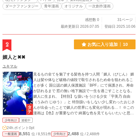
ダークファンタジー
青年漫画
オリジナル
一次創作漫画
感想数 0
31ページ
最終更新日 2026.07.05
登録日 2025.10.06
2
お気に入り追加
10
媚人と✖✖
ユキマル
見るもの全てを魅了する髪色を持つ人間「媚人（びじん） 媚
人は髪や体など破格の値段で取引されるため命を狙われるこ
とが多く 国公認の媚人保護施設「BPF」にて保護され、寿命
が訪れるまで 窓の無い地下施設で一生を過ごすこととなる。
媚人に生まれ、【特別】な扱いをうける少女「宇美乃 自由
（うみの じゆう）」と 特別扱いをしない少し変わったおじさ
んが出会ったことで媚人の世界にも変化が現れる…！ ※この
漫画は【色】が重要なので 綺麗な色を見てもらいたいと思い
横読みではなく縦読みにしています。
少年向け
連載中
24h.ポイント
0pt
8,551
2,488
位 / 8,551件
位 / 2,488件
一般漫画
少年向け