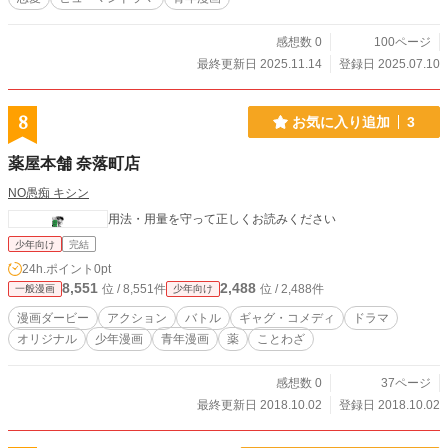
感想数 0
100ページ
最終更新日 2025.11.14
登録日 2025.07.10
8
お気に入り追加
3
薬屋本舗 奈落町店
NO愚痴 キシン
用法・用量を守って正しくお読みください
少年向け
完結
24h.ポイント
0pt
8,551
2,488
位 / 8,551件
位 / 2,488件
一般漫画
少年向け
漫画ダービー
アクション
バトル
ギャグ・コメディ
ドラマ
オリジナル
少年漫画
青年漫画
薬
ことわざ
感想数 0
37ページ
最終更新日 2018.10.02
登録日 2018.10.02