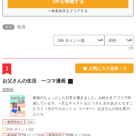
1
件を検索する
× 検索条件をクリアする
生活
タグ
1
件
1
お気に入り追加
0
お父さんの生活 一コマ漫画
窓野枠
家族のちょっとした日常を書きました。お絵かきアプリで作
成しています。 ○主なキャスト おとうさん おかあさん むすこ
たろう（犬のウエルッシュ･コーギー） お父さんの住む町の
人たち
一般男性向け
完結
24h.ポイント
0pt
779
208
位 / 779件
位 / 208件
一般漫画
一般男性向け