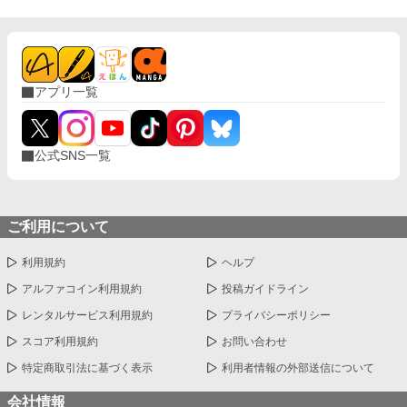
アプリ一覧
公式SNS一覧
ご利用について
利用規約
ヘルプ
アルファコイン利用規約
投稿ガイドライン
レンタルサービス利用規約
プライバシーポリシー
スコア利用規約
お問い合わせ
特定商取引法に基づく表示
利用者情報の外部送信について
会社情報