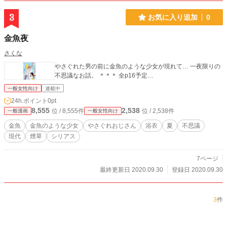
3
お気に入り追加
0
金魚夜
さくな
やさぐれた男の前に金魚のような少女が現れて… 一夜限りの
不思議なお話。 ＊＊＊ 全p16予定…
一般女性向け
連載中
24h.ポイント
0pt
8,555
2,538
位 / 8,555件
位 / 2,538件
一般漫画
一般女性向け
金魚
金魚のような少女
やさぐれおじさん
浴衣
夏
不思議
現代
煙草
シリアス
7ページ
最終更新日 2020.09.30
登録日 2020.09.30
3
件