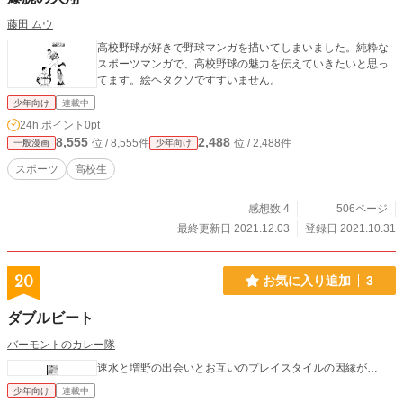
藤田 ムウ
高校野球が好きで野球マンガを描いてしまいました。純粋な
スポーツマンガで、高校野球の魅力を伝えていきたいと思っ
てます。絵ヘタクソですすいません。
少年向け
連載中
24h.ポイント
0pt
8,555
2,488
位 / 8,555件
位 / 2,488件
一般漫画
少年向け
スポーツ
高校生
感想数 4
506ページ
最終更新日 2021.12.03
登録日 2021.10.31
20
お気に入り追加
3
ダブルビート
バーモントのカレー隊
速水と増野の出会いとお互いのプレイスタイルの因縁が…
少年向け
連載中