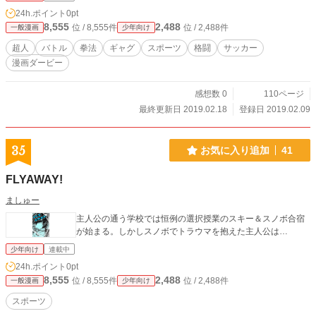
24h.ポイント
0pt
8,555
2,488
位 / 8,555件
位 / 2,488件
一般漫画
少年向け
超人
バトル
拳法
ギャグ
スポーツ
格闘
サッカー
漫画ダービー
感想数 0
110ページ
最終更新日 2019.02.18
登録日 2019.02.09
35
お気に入り追加
41
FLYAWAY!
ましゅー
主人公の通う学校では恒例の選択授業のスキー＆スノボ合宿
が始まる。しかしスノボでトラウマを抱えた主人公は…
少年向け
連載中
24h.ポイント
0pt
8,555
2,488
位 / 8,555件
位 / 2,488件
一般漫画
少年向け
スポーツ