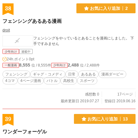
38
お気に入り追加
2
フェンシングあるある漫画
droit
フェンシングをやっているとあることを漫画にしました。 下
手ですみません
少年向け
連載中
24h.ポイント
0pt
8,555
2,488
位 / 8,555件
位 / 2,488件
一般漫画
少年向け
フェンシング
ギャグ・コメディ
日常
あるある
漫画ダービー
4コマ
4ページ漫画
バトル
高校生
スポーツ
感想数 0
17ページ
最終更新日 2019.07.27
登録日 2019.06.16
39
お気に入り追加
13
ワンダーフォーゲル