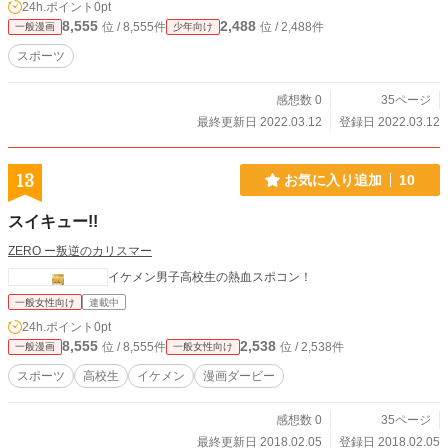
24h.ポイント
0pt
8,555
2,488
位 / 8,555件
位 / 2,488件
一般漫画
少年向け
スポーツ
感想数 0
35ページ
最終更新日 2022.03.12
登録日 2022.03.12
13
お気に入り追加
10
スイキュー!!
ZERO ー叛逆のカリスマー
イケメン男子高校生の熱血スポコン！
一般女性向け
連載中
24h.ポイント
0pt
8,555
2,538
位 / 8,555件
位 / 2,538件
一般漫画
一般女性向け
スポーツ
高校生
イケメン
漫画ダービー
感想数 0
35ページ
最終更新日 2018.02.05
登録日 2018.02.05