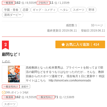
162
11
位 / 8,555件
位 / 1,155件
一般漫画
少女向け
学園・青春
恋愛
ギャグ・コメディ
ヘタレ
スポーツ
野球
漫画ダービー
感想数 1
32ページ
最終更新日 2019.06.11
登録日 2019.06.11
2
お気に入り追加
414
顧問など！
しのと
高校教師となった松本豊秀は、プライベートを削ってまで部
活の顧問などをするつもりはなかったのだが… そんな、教師
目線からのスポーツ漫画です。 現在毎月１日に更新中！ 特設
サイトはこちら http://sinont.wix.com/komonnado
一般女性向け
連載中
24h.ポイント
14pt
162
71
位 / 8,555件
位 / 2,538件
一般漫画
一般女性向け
スポーツ