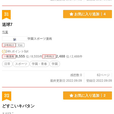
31
お気に入り追加
4
送球7
弓葉
学園スポーツ漫画
少年向け
完結
24h.ポイント
0pt
8,555
2,488
位 / 8,555件
位 / 2,488件
一般漫画
少年向け
日常
スポーツ
学園・青春
学園
感想数 0
62ページ
最終更新日 2022.09.09
登録日 2022.09.09
32
お気に入り追加
2
どすこいキバタン
とりひこ