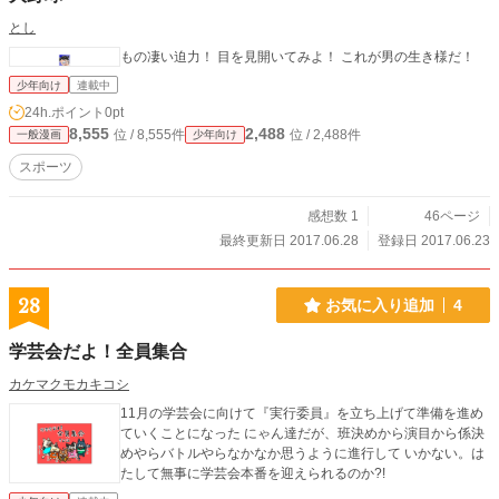
とし
もの凄い迫力！ 目を見開いてみよ！ これが男の生き様だ！
少年向け
連載中
24h.ポイント
0pt
8,555
2,488
位 / 8,555件
位 / 2,488件
一般漫画
少年向け
スポーツ
感想数 1
46ページ
最終更新日 2017.06.28
登録日 2017.06.23
28
お気に入り追加
4
学芸会だよ！全員集合
カケマクモカキコシ
11月の学芸会に向けて『実行委員』を立ち上げて準備を進め
ていくことになった にゃん達だが、班決めから演目から係決
めやらバトルやらなかなか思うように進行して いかない。は
たして無事に学芸会本番を迎えられるのか?!