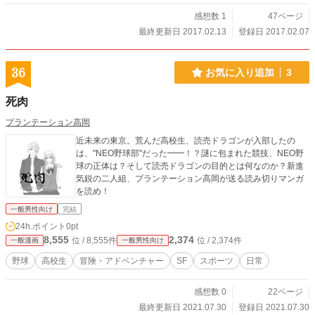
感想数 1
47ページ
最終更新日 2017.02.13
登録日 2017.02.07
36
お気に入り追加
3
死肉
プランテーション高岡
近未来の東京。荒んだ高校生、読売ドラゴンが入部したの
は、"NEO野球部"だった━━！？謎に包まれた競技、NEO野
球の正体は？そして読売ドラゴンの目的とは何なのか？新進
気鋭の二人組、プランテーション高岡が送る読み切りマンガ
を読め！
一般男性向け
完結
24h.ポイント
0pt
8,555
2,374
位 / 8,555件
位 / 2,374件
一般漫画
一般男性向け
野球
高校生
冒険・アドベンチャー
SF
スポーツ
日常
感想数 0
22ページ
最終更新日 2021.07.30
登録日 2021.07.30