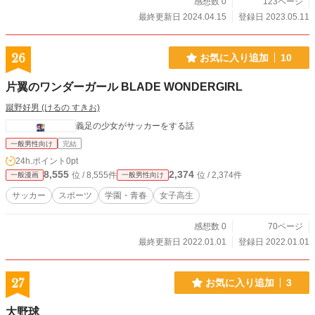
感想数 0
123ページ
最終更新日 2024.04.15
登録日 2023.05.11
26
お気に入り追加
10
片翼のワンダーガール BLADE WONDERGIRL
蹴野好男 (けるの すきお)
義足の少女がサッカーをする話
一般男性向け
完結
24h.ポイント
0pt
8,555
2,374
位 / 8,555件
位 / 2,374件
一般漫画
一般男性向け
サッカー
スポーツ
学園・青春
女子高生
感想数 0
70ページ
最終更新日 2022.01.01
登録日 2022.01.01
27
お気に入り追加
3
大野球