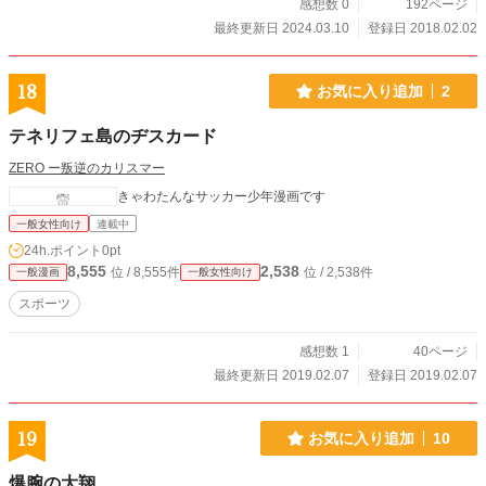
感想数 0
192ページ
最終更新日 2024.03.10
登録日 2018.02.02
18
お気に入り追加
2
テネリフェ島のヂスカード
ZERO ー叛逆のカリスマー
きゃわたんなサッカー少年漫画です
一般女性向け
連載中
24h.ポイント
0pt
8,555
2,538
位 / 8,555件
位 / 2,538件
一般漫画
一般女性向け
スポーツ
感想数 1
40ページ
最終更新日 2019.02.07
登録日 2019.02.07
19
お気に入り追加
10
爆腕の大翔