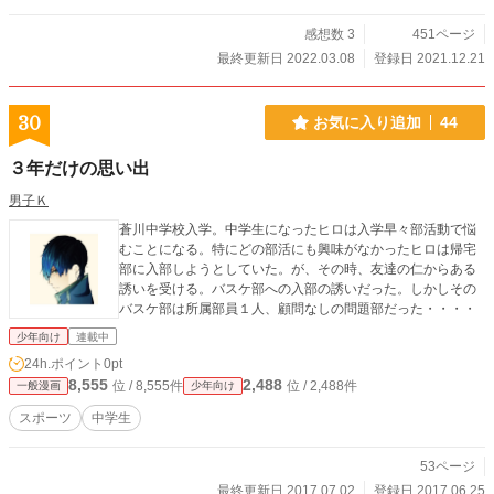
感想数 3
451ページ
最終更新日 2022.03.08
登録日 2021.12.21
30
お気に入り追加
44
３年だけの思い出
男子Ｋ
蒼川中学校入学。中学生になったヒロは入学早々部活動で悩
むことになる。特にどの部活にも興味がなかったヒロは帰宅
部に入部しようとしていた。が、その時、友達の仁からある
誘いを受ける。バスケ部への入部の誘いだった。しかしその
バスケ部は所属部員１人、顧問なしの問題部だった・・・・
少年向け
連載中
24h.ポイント
0pt
8,555
2,488
位 / 8,555件
位 / 2,488件
一般漫画
少年向け
スポーツ
中学生
53ページ
最終更新日 2017.07.02
登録日 2017.06.25