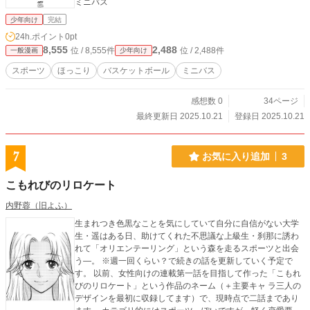
ミニバス
少年向け
完結
24h.ポイント
0pt
8,555
2,488
位 / 8,555件
位 / 2,488件
一般漫画
少年向け
スポーツ
ほっこり
バスケットボール
ミニバス
感想数 0
34ページ
最終更新日 2025.10.21
登録日 2025.10.21
7
お気に入り追加
3
こもれびのリロケート
内野蓉（旧よふ）
生まれつき色黒なことを気にしていて自分に自信がない大学
生・遥はある日、助けてくれた不思議な上級生・刹那に誘わ
れて「オリエンテーリング」という森を走るスポーツと出会
う―。 ※週一回くらい？で続きの話を更新していく予定で
す。 以前、女性向けの連載第一話を目指して作った「こもれ
びのリロケート」という作品のネーム（＋主要キャ ラ三人の
デザインを最初に収録してます）で、現時点で二話まであり