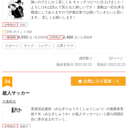
無いのでとにかく楽しくを キャッチコピーに仕上げました！
よろしければ読んで貰えると嬉しいです！ 連載は一応出来る
構成にしてありますので評価次第では描いていきたいと思い
ます。 宜しくお願いします！
少年向け
完結
24h.ポイント
0pt
8,555
2,488
位 / 8,555件
位 / 2,488件
一般漫画
少年向け
スポーツ
ギャグ・コメディ
人間ドラマ
感想数 1
32ページ
最終更新日 2022.02.21
登録日 2022.02.21
34
お気に入り追加
1
超人サッカー
大秦頼太
美袋流足蹴術（みなぎりゅうそくしゅうじゅつ）の後継者美
袋十矢（みなぎじゅうや）が超人サッカーという謎の武闘試
合に巻き込まれていく。
少年向け
連載中