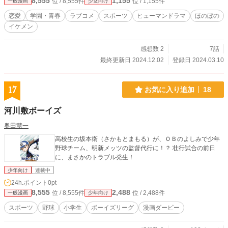
8,555
1,155
位 / 8,555件
位 / 1,155件
一般漫画
少女向け
恋愛
学園・青春
ラブコメ
スポーツ
ヒューマンドラマ
ほのぼの
イケメン
感想数 2
7話
最終更新日 2024.12.02
登録日 2024.03.10
17
お気に入り追加
18
河川敷ボーイズ
奥田慧一
高校生の坂本衛（さかもとまもる）が、ＯＢのよしみで少年
野球チーム、明新メッツの監督代行に！？ 壮行試合の前日
に、まさかのトラブル発生！
少年向け
連載中
24h.ポイント
0pt
8,555
2,488
位 / 8,555件
位 / 2,488件
一般漫画
少年向け
スポーツ
野球
小学生
ボーイズリーグ
漫画ダービー