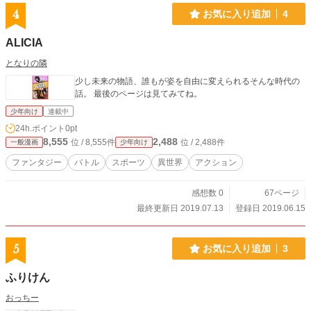
4
お気に入り追加
4
ALICIA
となりの隣
少し未来の物語、誰もが姿を自由に変えられるそんな時代の
話。 最後のページは見てみてね。
少年向け
連載中
24h.ポイント
0pt
8,555
2,488
位 / 8,555件
位 / 2,488件
一般漫画
少年向け
ファンタジー
バトル
スポーツ
異世界
アクション
感想数 0
67ページ
最終更新日 2019.07.13
登録日 2019.06.15
5
お気に入り追加
3
ふりけん
おっちー