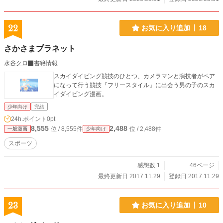
22
お気に入り追加
18
さかさまプラネット
水谷クロ
書籍情報
スカイダイビング競技のひとつ、カメラマンと演技者がペア
になって行う競技『フリースタイル』に出会う男の子のスカ
イダイビング漫画。
少年向け
完結
24h.ポイント
0pt
8,555
2,488
位 / 8,555件
位 / 2,488件
一般漫画
少年向け
スポーツ
感想数 1
46ページ
最終更新日 2017.11.29
登録日 2017.11.29
23
お気に入り追加
10