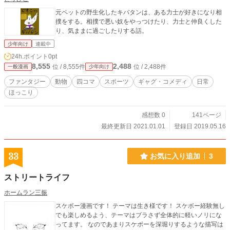
元ペットの野生化したキバタンは、ある力士が好きになり相
撲をする。相撲で悪い奴をやっつけたり、力士と仲良くした
り、気ままに過ごしたりする話。
少年向け
連載中
24h.ポイント
0pt
8,555
2,488
位 / 8,555件
位 / 2,488件
一般漫画
少年向け
ファンタジー
動物
四コマ
スポーツ
ギャグ・コメディ
日常
ほっこり
感想数 0
141ページ
最終更新日 2021.01.01
登録日 2019.05.16
33
お気に入り追加
3
ストリートライフ
ホームラン三振
スケボー漫画です！ テーマは生き様です！ スケボー経験無し
でも楽しめるよう、テーマはブラさず全体的に軽いノリにな
ってます。 なのであまりスケボーを深堀りするような描写は