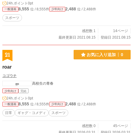
24h.ポイント
0pt
8,555
2,488
位 / 8,555件
位 / 2,488件
一般漫画
少年向け
スポーツ
感想数 1
14ページ
最終更新日 2021.08.15
登録日 2021.08.15
21
お気に入り追加
0
roar
コゴウチ
高校生の青春
少年向け
完結
24h.ポイント
0pt
8,555
2,488
位 / 8,555件
位 / 2,488件
一般漫画
少年向け
日常
ギャグ・コメディ
スポーツ
感想数 0
45ページ
最終更新日 2026.03.31
登録日 2026.03.31