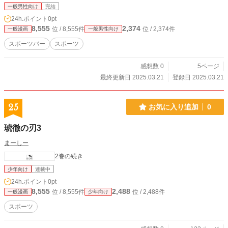
一般男性向け
完結
24h.ポイント
0pt
8,555
2,374
位 / 8,555件
位 / 2,374件
一般漫画
一般男性向け
スポーツバー
スポーツ
感想数 0
5ページ
最終更新日 2025.03.21
登録日 2025.03.21
25
お気に入り追加
0
琥徹の刃3
まーしー
2巻の続き
少年向け
連載中
24h.ポイント
0pt
8,555
2,488
位 / 8,555件
位 / 2,488件
一般漫画
少年向け
スポーツ