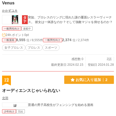
Venus
かかずユキ
突如、プロレスのリングに現れた謎の覆面レスラーヴィーナ
ス。 彼女は一体誰なのか？そして強敵マジャを倒せるのか？
一般男性向け
連載中
24h.ポイント
0pt
8,555
2,374
位 / 8,555件
位 / 2,374件
一般漫画
一般男性向け
女子プロレス
プロレス
スポーツ
感想数 0
2話
最終更新日 2024.02.15
登録日 2024.01.28
12
お気に入り追加
2
オーディエンスじゃいられない
北羽
普通の男子高校生がフェンシングを始める漫画
少年向け
完結