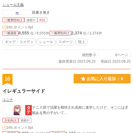
シュール主義
筋書き無き
一般男性向け
連載中
R15
24h.ポイント
0pt
8,555
2,374
位 / 8,555件
位 / 2,374件
一般漫画
一般男性向け
ギャグ・コメディ
シュール
スポーツ
陸上
感想数 0
8ページ
最終更新日 2023.09.25
登録日 2023.09.25
16
お気に入り追加
8
イレギュラーサイド
ユニナ
テニス部で活躍を期待され高校に進学したけど、そこには才
能ある男の子がいて…
少女向け
連載中
24h.ポイント
0pt