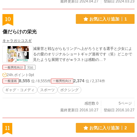
最終更新日 2024.04.27
登録日 2024.03.23
10
お気に入り追加
1
傷だらけの栄光
キャラガ☆コスギ
減量苦と戦ながらもリングへ上がろうとする選手と少女によ
るの愛のオリジナルショートギャグ漫画です（笑）どこかで
見たような展開ですがｗラストは感動の…？
一般男性向け
完結
24h.ポイント
0pt
8,555
2,374
位 / 8,555件
位 / 2,374件
一般漫画
一般男性向け
ギャグ・コメディ
スポーツ
ボクシング
感想数 0
5ページ
最終更新日 2016.10.27
登録日 2016.10.27
11
お気に入り追加
2