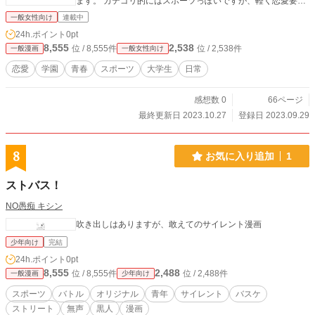
ます。 カテゴリ的にはスポーツっぽいですが、軽く恋愛要素
もあります。 一応この設定で10～20話分くらいまではフンワ
一般女性向け
連載中
リと展開案を考えてたのですが、もし新規に描くとしたらた
24h.ポイント
0pt
ぶん全面的に作り直すことになりそうです（ネーム原作担当
8,555
2,538
位 / 8,555件
位 / 2,538件
一般漫画
一般女性向け
を想定してた）。 そういうわけで相変わらずネームですが、
せっかく描いたのでこちらにあげておきます。 いや、本当は
恋愛
学園
青春
スポーツ
大学生
日常
漫画大賞にはちゃんとペン入れ仕上げした原稿で参加したい
のですが…他の仕事もありなかなかその時間が…すいませ
感想数 0
66ページ
ん。。実際こういうのでも大丈夫なんでしょうかね参加して
も？（汗
最終更新日 2023.10.27
登録日 2023.09.29
8
お気に入り追加
1
ストバス！
NO愚痴 キシン
吹き出しはありますが、敢えてのサイレント漫画
少年向け
完結
24h.ポイント
0pt
8,555
2,488
位 / 8,555件
位 / 2,488件
一般漫画
少年向け
スポーツ
バトル
オリジナル
青年
サイレント
バスケ
ストリート
無声
黒人
漫画