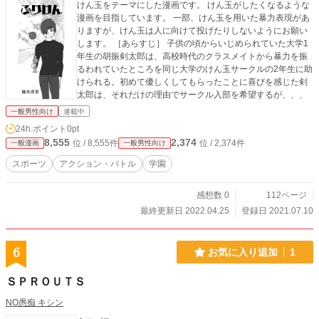
けん玉をテーマにした漫画です。 けん玉がしたくなるような
漫画を目指しています。 一部、けん玉を用いた暴力表現があ
りますが、けん玉は人に向けて投げたりしないようにお願い
します。 ［あらすじ］ 子供の頃からいじめられていた大学1
年生の胡振剣太郎は、高校時代のクラスメイトから暴力を振
るわれていたところを同じ大学のけん玉サークルの2年生に助
けられる。初めて優しくしてもらったことに喜びを感じた剣
太郎は、それだけの理由でサークル入部を希望するが、、、
一般男性向け
連載中
24h.ポイント
0pt
8,555
2,374
位 / 8,555件
位 / 2,374件
一般漫画
一般男性向け
スポーツ
アクション・バトル
学園
感想数 0
112ページ
最終更新日 2022.04.25
登録日 2021.07.10
6
お気に入り追加
1
ＳＰＲＯＵＴＳ
NO愚痴 キシン