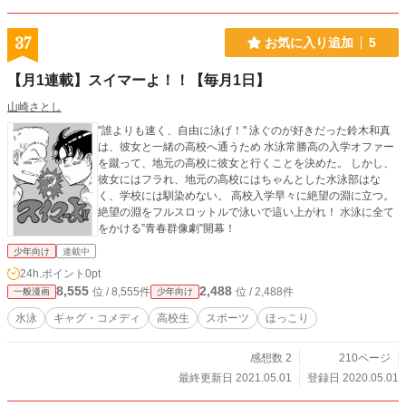
37
お気に入り追加
5
【月1連載】スイマーよ！！【毎月1日】
山崎さとし
"誰よりも速く、自由に泳げ！" 泳ぐのが好きだった鈴木和真
は、彼女と一緒の高校へ通うため 水泳常勝高の入学オファー
を蹴って、地元の高校に彼女と行くことを決めた。 しかし、
彼女にはフラれ、地元の高校にはちゃんとした水泳部はな
く、学校には馴染めない。 高校入学早々に絶望の淵に立つ。
絶望の淵をフルスロットルで泳いで這い上がれ！ 水泳に全て
をかける”青春群像劇”開幕！
少年向け
連載中
24h.ポイント
0pt
8,555
2,488
位 / 8,555件
位 / 2,488件
一般漫画
少年向け
水泳
ギャグ・コメディ
高校生
スポーツ
ほっこり
感想数 2
210ページ
最終更新日 2021.05.01
登録日 2020.05.01