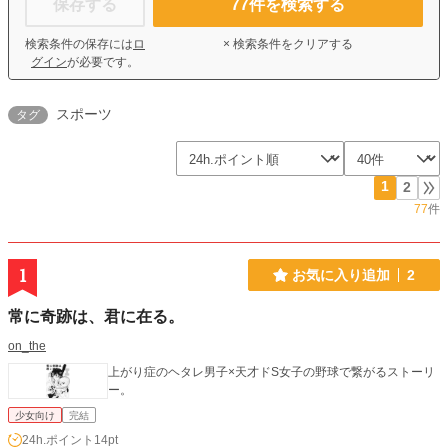
保存する
77
件を検索する
検索条件の保存には
ロ
× 検索条件をクリアする
グイン
が必要です。
スポーツ
タグ
1
2
77
件
1
お気に入り追加
2
常に奇跡は、君に在る。
on_the
上がり症のヘタレ男子×天才ドS女子の野球で繋がるストーリ
ー。
少女向け
完結
24h.ポイント
14pt