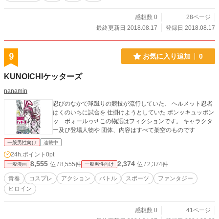
感想数 0
28ページ
最終更新日 2018.08.17
登録日 2018.08.17
9
お気に入り追加
0
KUNOICHIケッターズ
nanamin
忍びのなかで球蹴りの競技が流行していた、 ヘルメット忍者
はくのいちに試合を 仕掛けようとしていた ボンッキュッボン
ッ ボォールゥｯ! この物語はフィクションです。 キャラクタ
ー及び登場人物や 団体、内容はすべて架空のものです
一般男性向け
連載中
24h.ポイント
0pt
8,555
2,374
位 / 8,555件
位 / 2,374件
一般漫画
一般男性向け
青春
コスプレ
アクション
バトル
スポーツ
ファンタジー
ヒロイン
感想数 0
41ページ