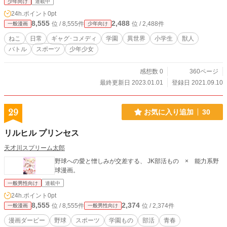
少年向け
連載中
24h.ポイント
0pt
8,555
2,488
位 / 8,555件
位 / 2,488件
一般漫画
少年向け
ねこ
日常
ギャグ･コメディ
学園
異世界
小学生
獣人
バトル
スポーツ
少年少女
感想数 0
360ページ
最終更新日 2023.01.01
登録日 2021.09.10
29
お気に入り追加
30
リルヒル プリンセス
天才川スプリーム太郎
野球への愛と憎しみが交差する、 JK部活もの × 能力系野
球漫画。
一般男性向け
連載中
24h.ポイント
0pt
8,555
2,374
位 / 8,555件
位 / 2,374件
一般漫画
一般男性向け
漫画ダービー
野球
スポーツ
学園もの
部活
青春