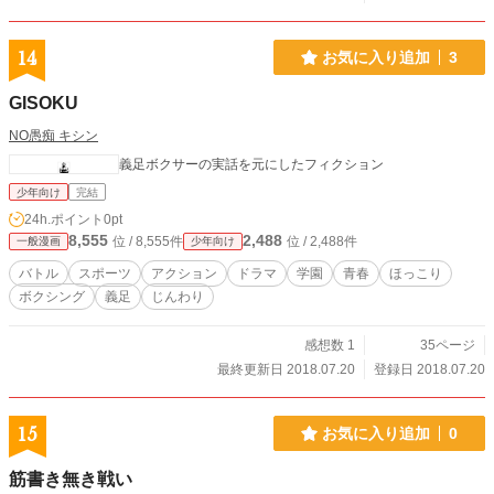
14
お気に入り追加
3
GISOKU
NO愚痴 キシン
義足ボクサーの実話を元にしたフィクション
少年向け
完結
24h.ポイント
0pt
8,555
2,488
位 / 8,555件
位 / 2,488件
一般漫画
少年向け
バトル
スポーツ
アクション
ドラマ
学園
青春
ほっこり
ボクシング
義足
じんわり
感想数 1
35ページ
最終更新日 2018.07.20
登録日 2018.07.20
15
お気に入り追加
0
筋書き無き戦い