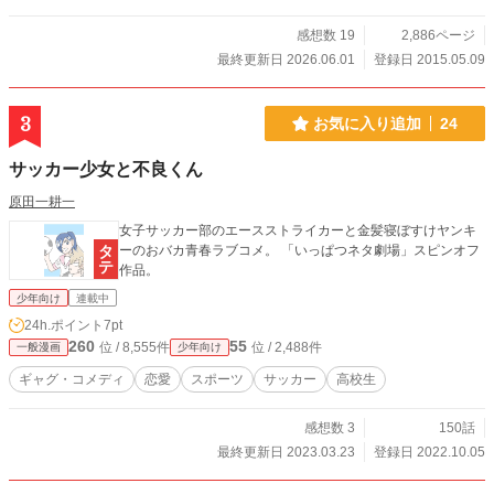
感想数 19
2,886ページ
最終更新日 2026.06.01
登録日 2015.05.09
3
お気に入り追加
24
サッカー少女と不良くん
原田一耕一
女子サッカー部のエースストライカーと金髪寝ぼすけヤンキ
ーのおバカ青春ラブコメ。 「いっぱつネタ劇場」スピンオフ
作品。
少年向け
連載中
24h.ポイント
7pt
260
55
位 / 8,555件
位 / 2,488件
一般漫画
少年向け
ギャグ・コメディ
恋愛
スポーツ
サッカー
高校生
感想数 3
150話
最終更新日 2023.03.23
登録日 2022.10.05