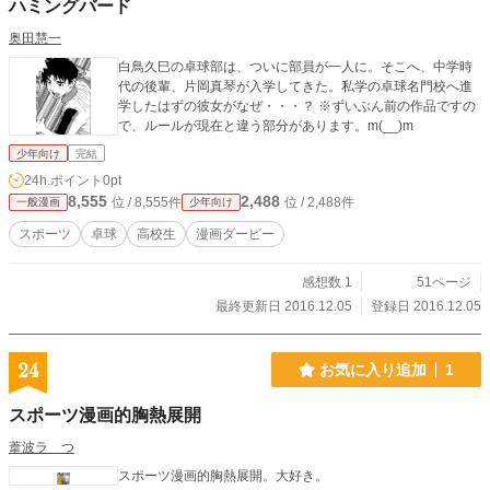
ハミングバード
奥田慧一
白鳥久巳の卓球部は、ついに部員が一人に。そこへ、中学時
代の後輩、片岡真琴が入学してきた。私学の卓球名門校へ進
学したはずの彼女がなぜ・・・？ ※ずいぶん前の作品ですの
で、ルールが現在と違う部分があります。m(__)m
少年向け
完結
24h.ポイント
0pt
8,555
2,488
位 / 8,555件
位 / 2,488件
一般漫画
少年向け
スポーツ
卓球
高校生
漫画ダービー
感想数 1
51ページ
最終更新日 2016.12.05
登録日 2016.12.05
24
お気に入り追加
1
スポーツ漫画的胸熱展開
葦波ラ つ
スポーツ漫画的胸熱展開。大好き。