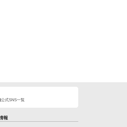
公式SNS一覧
情報