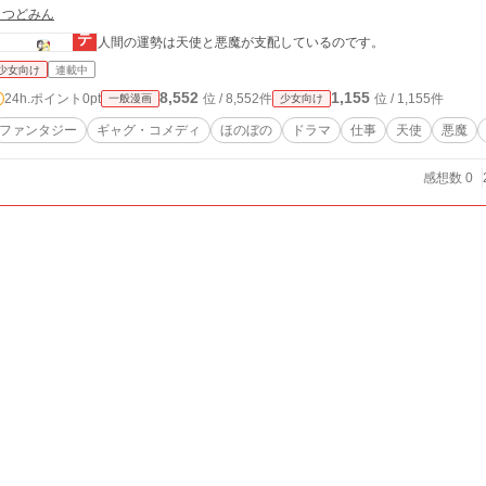
まつどみん
人間の運勢は天使と悪魔が支配しているのです。
少女向け
連載中
8,552
1,155
24h.ポイント
0pt
位 / 8,552件
位 / 1,155件
一般漫画
少女向け
ファンタジー
ギャグ・コメディ
ほのぼの
ドラマ
仕事
天使
悪魔
感想数 0