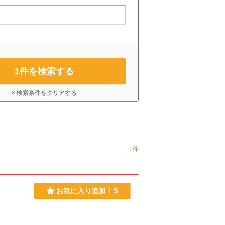
1
件を検索する
× 検索条件をクリアする
1
件
お気に入り追加
5