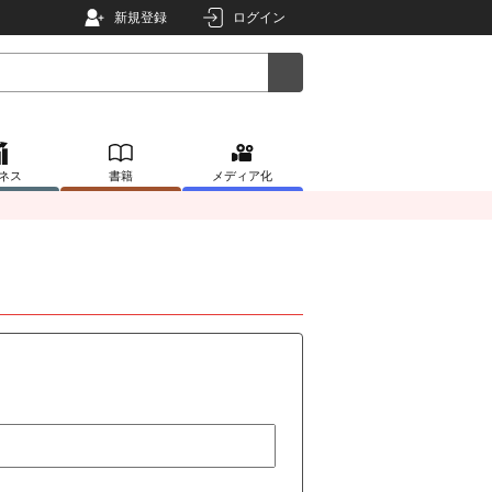
新規登録
ログイン
ネス
書籍
メディア化