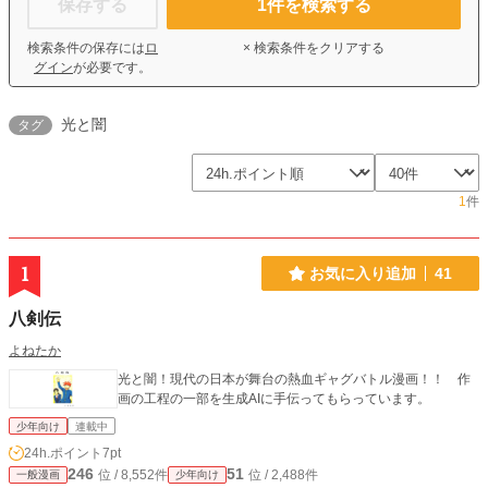
保存する
1
件を検索する
検索条件の保存には
ロ
× 検索条件をクリアする
グイン
が必要です。
光と闇
タグ
1
件
1
お気に入り追加
41
八剣伝
よねたか
光と闇！現代の日本が舞台の熱血ギャグバトル漫画！！ 作
画の工程の一部を生成AIに手伝ってもらっています。
少年向け
連載中
24h.ポイント
7pt
246
51
位 / 8,552件
位 / 2,488件
一般漫画
少年向け