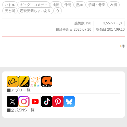
バトル
ギャグ・コメディ
成長
仲間
熱血
学園・青春
友情
光と闇
恋愛要素ちょいあり
心
感想数 198
3,557ページ
最終更新日 2026.07.26
登録日 2017.09.10
1
件
アプリ一覧
公式SNS一覧