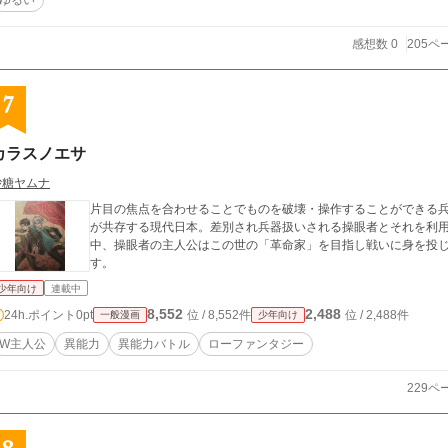
ゆるい
感想数 0
205ペ
7
カラスノエサ
砂糖ヤムナ
片目の焦点を合わせることでものを破壊・操作することができる兵
が共存する現代日本。差別され兵器扱いされる操眼者とそれを利
中、操眼者の主人公はこの世の「革命家」を目指し戦いに身を投
す。
少年向け
連載中
8,552
2,488
24h.ポイント
0pt
位 / 8,552件
位 / 2,488件
一般漫画
少年向け
W主人公
異能力
異能力バトル
ローファンタジー
229ペ