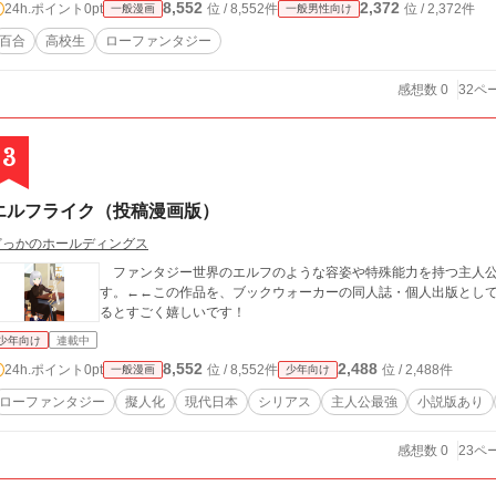
8,552
2,372
24h.ポイント
0pt
位 / 8,552件
位 / 2,372件
一般漫画
一般男性向け
百合
高校生
ローファンタジー
感想数 0
32ペ
3
エルフライク（投稿漫画版）
どっかのホールディングス
ファンタジー世界のエルフのような容姿や特殊能力を持つ主人公
す。←←この作品を、ブックウォーカーの同人誌・個人出版とし
るとすごく嬉しいです！
少年向け
連載中
8,552
2,488
24h.ポイント
0pt
位 / 8,552件
位 / 2,488件
一般漫画
少年向け
ローファンタジー
擬人化
現代日本
シリアス
主人公最強
小説版あり
感想数 0
23ペ