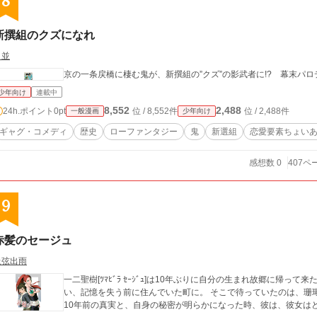
8
新撰組のクズになれ
月並
京の一条戻橋に棲む鬼が、新撰組の”クズ”の影武者に!? 幕末パ
少年向け
連載中
8,552
2,488
24h.ポイント
0pt
位 / 8,552件
位 / 2,488件
一般漫画
少年向け
ギャグ・コメディ
歴史
ローファンタジー
鬼
新選組
恋愛要素ちょい
感想数 0
407ペ
9
赤髪のセージュ
上弦出雨
一二聖樹[ﾂﾏﾋﾞﾗ ｾｰｼﾞｭ]は10年ぶりに自分の生まれ故郷に帰
い、記憶を失う前に住んでいた町に。 そこで待っていたのは、珊瑚の簪
10年前の真実と、自身の秘密が明らかになった時、彼は、彼女は