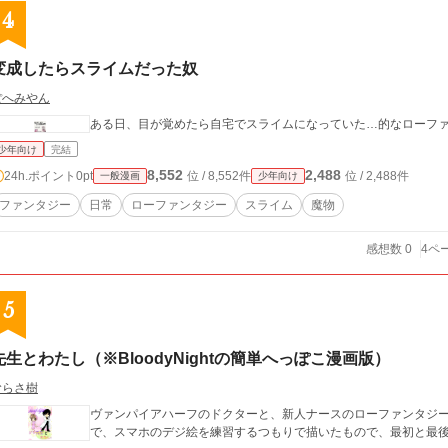
4
変成したらスライムだった奴
ぽへみやん
ある日、目が覚めたら自宅でスライムになっていた…的なローフ
少年向け
完結
8,552
2,488
24h.ポイント
0pt
位 / 8,552件
位 / 2,488件
一般漫画
少年向け
ファンタジー
日常
ローファンタジー
スライム
魔物
感想数 0
4ペ
5
先生とわたし（※BloodyNightの簡単へっぽこ漫画版）
むらさ樹
ヴァンパイアハーフのドクターと、新人ナースのローファンタジーラブコメ（
で、スマホのデジ絵を練習するつもりで描いたもので、最初と最