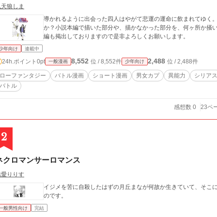
鳳天狼しま
導かれるように出会った四人はやがて悲運の運命に飲まれてゆく
か？小説本編で描いた部分や、描かなかった部分を、何ヶ所か掻
編も掲出しておりますので是非よろしくお願いします。
少年向け
連載中
8,552
2,488
24h.ポイント
0pt
位 / 8,552件
位 / 2,488件
一般漫画
少年向け
ローファンタジー
バトル漫画
ショート漫画
男女カプ
異能力
シリア
バトル
感想数 0
23ペ
2
ネクロマンサーロマンス
結愛りりす
イジメを苦に自殺したはずの月丘まなが何故か生きていて、そこに
のです。
一般男性向け
完結