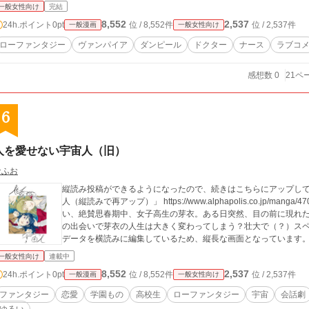
一般女性向け
完結
8,552
2,537
24h.ポイント
0pt
位 / 8,552件
位 / 2,537件
一般漫画
一般女性向け
ローファンタジー
ヴァンパイア
ダンピール
ドクター
ナース
ラブコ
感想数 0
21ペ
6
人を愛せない宇宙人（旧）
なふお
縦読み投稿ができるようになったので、続きはこちらにアップしていき
人（縦読みで再アップ）」 https://www.alphapolis.co.jp/manga/470174783/7
い、絶賛思春期中、女子高生の芽衣。ある日突然、目の前に現れ
の出会いで芽衣の人生は大きく変わってしまう？壮大で（？）スペ
データを横読みに編集しているため、縦長な画面となっています
一般女性向け
連載中
8,552
2,537
24h.ポイント
0pt
位 / 8,552件
位 / 2,537件
一般漫画
一般女性向け
ファンタジー
恋愛
学園もの
高校生
ローファンタジー
宇宙
会話劇