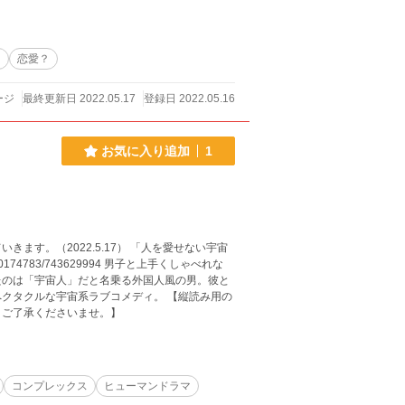
メ
恋愛？
ージ
最終更新日 2022.05.17
登録日 2022.05.16
お気に入り追加
1
ます。（2022.5.17） 「人を愛せない宇宙
43629994 男子と上手くしゃべれな
たのは「宇宙人」だと名乗る外国人風の男。彼と
クタクルな宇宙系ラブコメディ。 【縦読み用の
。ご了承くださいませ。】
コンプレックス
ヒューマンドラマ