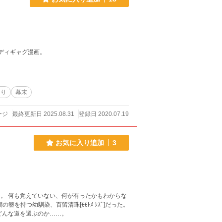
ロディギャグ漫画。
あり
幕末
ージ
最終更新日 2025.08.31
登録日 2020.07.19
お気に入り追加
3
って来た。 何も覚えていない、何が有ったかもわからな
を持つ幼馴染、百留清珠[ﾓﾓﾄﾒ ｼｽﾞ]だった。
どんな道を選ぶのか……。