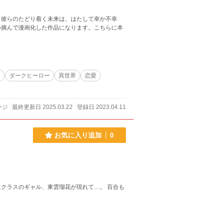
。彼らのたどり着く未来は、はたして幸か不幸
い摘んで漫画化した作品になります。こちらに本
ス
ダークヒーロー
異世界
恋愛
ージ
最終更新日 2025.03.22
登録日 2023.04.11
お気に入り追加
0
クラスのギャル、東雲瑠花が現れて…。 百合も