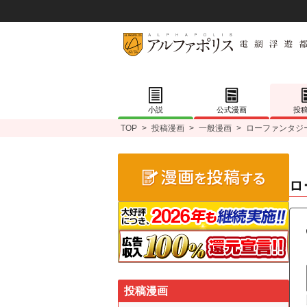
小説
公式漫画
投
TOP
>
投稿漫画
>
一般漫画
>
ローファンタジ
ロ
投稿漫画