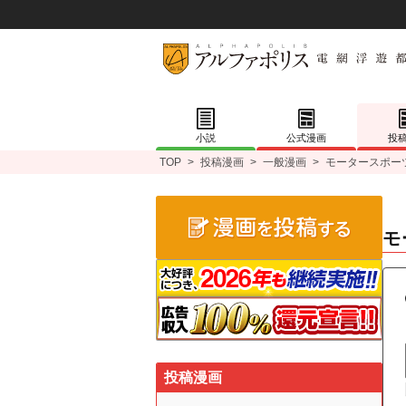
小説
公式漫画
投
TOP
>
投稿漫画
>
一般漫画
>
モータースポー
モ
投稿漫画