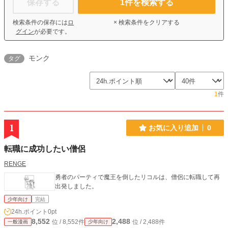
保存する
1
件を検索する
検索条件の保存には
ロ
× 検索条件をクリアする
グイン
が必要です。
モンク
タグ
1
件
1
お気に入り追加
0
転職に成功したい僧侶
RENGE
勇者のパーティで魔王を倒したリコルは、僧侶に転職して再
出発しました。
少年向け
完結
24h.ポイント
0pt
8,552
2,488
位 / 8,552件
位 / 2,488件
一般漫画
少年向け