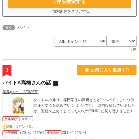
1
件を検索する
× 検索条件をクリアする
バイト
タグ
1
件
1
お気に入り追加
0
バイトA高橋さんの話
葉鳥(はとごろTIMES)
タイトルの通り、専門学生の高橋さんがアルバイトしつつ仲
間達と交流を深めていく(？)話です。 (以前投稿していました
が、更新を止めてしまったので外部URLに切り替えました)
少年向け
連載中
24h.ポイント
0pt
779
231
位 / 779件
位 / 231件
一般漫画
少年向け