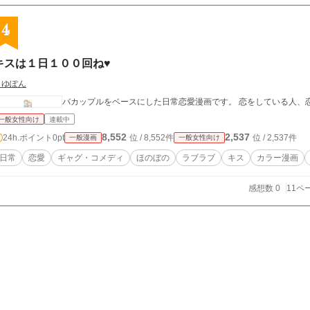
4
キスは１日１００回ね♥
まゆぽん
バカップルをベースにした日常恋愛漫画です。 恋をしている人、恋
一般女性向け
連載中
8,552
2,537
24h.ポイント
0pt
位 / 8,552件
位 / 2,537件
一般漫画
一般女性向け
日常
恋愛
ギャグ・コメディ
ほのぼの
ラブラブ
キス
カラー漫画
感想数 0
11ペ