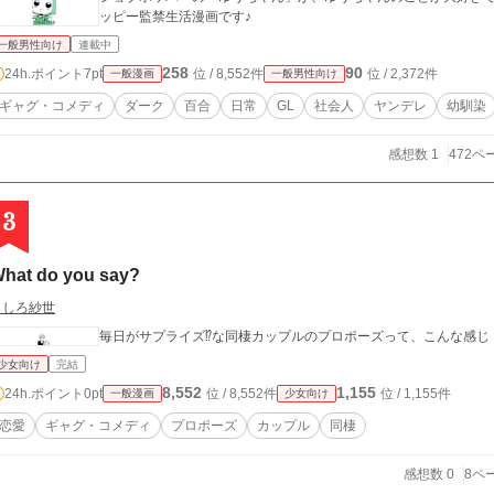
ッピー監禁生活漫画です♪
一般男性向け
連載中
258
90
24h.ポイント
7pt
位 / 8,552件
位 / 2,372件
一般漫画
一般男性向け
ギャグ・コメディ
ダーク
百合
日常
GL
社会人
ヤンデレ
幼馴染
感想数 1
472ペ
3
hat do you say?
さしろ紗世
少女向け
完結
8,552
1,155
24h.ポイント
0pt
位 / 8,552件
位 / 1,155件
一般漫画
少女向け
恋愛
ギャグ・コメディ
プロポーズ
カップル
同棲
感想数 0
8ペ