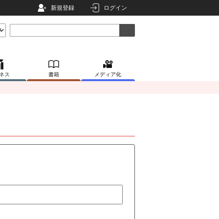
新規登録
ログイン
ネス
書籍
メディア化