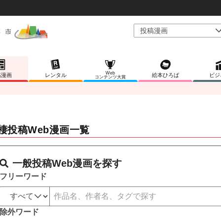
Web
稿漫画
レンタル
絵本ひろば
ビジ
コンテンツ大賞
棲投稿Web漫画一覧
一般投稿Web漫画を探す
フリーワード
除外ワード