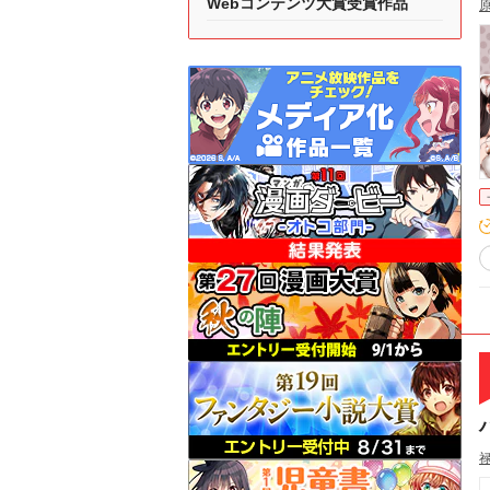
Webコンテンツ大賞受賞作品