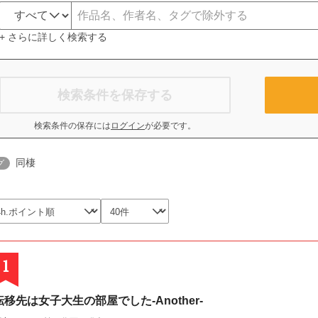
+ さらに詳しく検索する
検索条件を保存する
検索条件の保存には
ログイン
が必要です。
同棲
グ
1
転移先は女子大生の部屋でした‐Another‐