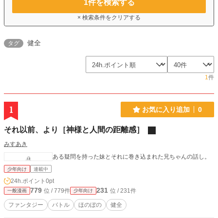
1
件を検索する
× 検索条件をクリアする
健全
タグ
1
件
1
お気に入り追加
0
それ以前、より［神様と人間の距離感］
みすあき
ある疑問を持った妹とそれに巻き込まれた兄ちゃんの話し。
少年向け
連載中
24h.ポイント
0pt
779
231
位 / 779件
位 / 231件
一般漫画
少年向け
ファンタジー
バトル
ほのぼの
健全