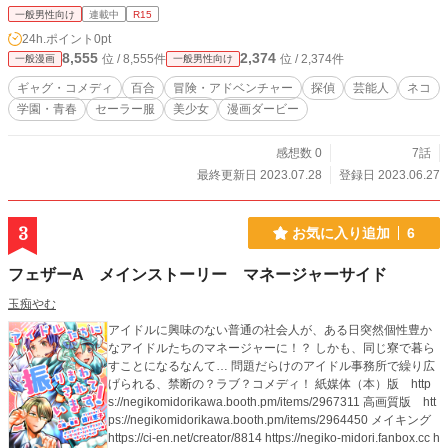
一般男性向け
連載中
R15
24h.ポイント
0pt
8,555
2,374
位 / 8,555件
位 / 2,374件
一般漫画
一般男性向け
ギャグ・コメディ
百合
冒険・アドベンチャー
探偵
芸能人
ネコ
学園・青春
セーラー服
美少女
漫画ダービー
感想数 0
7話
最終更新日 2023.07.28
登録日 2023.06.27
3
お気に入り追加
6
フェザーA メインストーリー マネージャーサイド
玉痴やむ
アイドルに興味のない普通の社会人が、ある日突然個性豊か
なアイドルたちのマネージャーに！？ しかも、同じ寮で暮ら
すことになるなんて… 問題だらけのアイドル事務所で繰り広
げられる、禁断の？ラブ？コメディ！ 紙媒体（本）版 http
s://negikomidorikawa.booth.pm/items/2967311 高画質版 htt
ps://negikomidorikawa.booth.pm/items/2964450 メイキング
https://ci-en.net/creator/8814 https://negiko-midori.fanbox.cc h