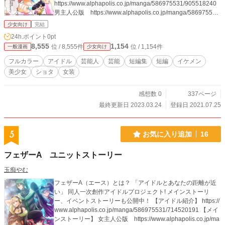
https://www.alphapolis.co.jp/manga/586975531/905518240
男主人公版 https://www.alphapolis.co.jp/manga/586975531/
363518244 同人一次創作アイドルプロジェクト「フェザー
少女向け
完結
A」 公式 https://twitter.com/Feather_Ace https://www.youtub
24h.ポイント
0pt
e.com/channel/UCGZWfuqVNwufk9ni1WV5CHA
8,555
1,154
位 / 8,555件
位 / 1,154件
一般漫画
少女向け
フルカラー
アイドル
芸能人
芸能
短編集
短編
イケメン
美少女
ショタ
女装
感想数 0
337ページ
最終更新日 2023.03.24
登録日 2021.07.25
5
お気に入り追加
16
フェザーA ユニットストーリー
玉痴やむ
フェザーA（エース）とは？ 「アイドルとあなたの距離が近
い」 同人一次創作アイドルプロジェクト! メインストーリ
ー、イベントストーリーも公開中！ 【アイドル紹介】 https://
www.alphapolis.co.jp/manga/586975531/714520191 【メイ
ンストーリー】 女主人公版 https://www.alphapolis.co.jp/ma