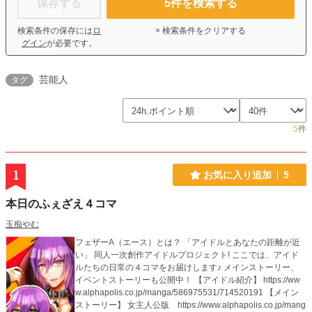
保存する
5
件を検索する
検索条件の保存には
ロ
× 検索条件をクリアする
グイン
が必要です。
芸能人
タグ
5
件
1
お気に入り追加
5
本日のふぇざえ４コマ
玉痴やむ
フェザーA（エース）とは？ 「アイドルとあなたの距離が近
い」 同人一次創作アイドルプロジェクト! ここでは、アイド
ルたちの日常の４コマをお届けします♪ メインストーリー、
イベントストーリーも公開中！ 【アイドル紹介】 https://ww
w.alphapolis.co.jp/manga/586975531/714520191 【メイン
ストーリー】 女主人公版 https://www.alphapolis.co.jp/mang