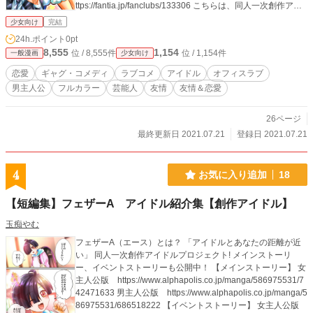
ttps://fantia.jp/fanclubs/133306 こちらは、同人一次創作アイ
ドルプロジェクト「フェザーA（エース）」のコミカライズメ
少女向け
完結
インストーリー、 マネージャーサイド スタームーン編のお話
24h.ポイント
0pt
です。 公式Twitter：twitter/Feather_Ace
8,555
1,154
位 / 8,555件
位 / 1,154件
一般漫画
少女向け
恋愛
ギャグ・コメディ
ラブコメ
アイドル
オフィスラブ
男主人公
フルカラー
芸能人
友情
友情＆恋愛
26ページ
最終更新日 2021.07.21
登録日 2021.07.21
4
お気に入り追加
18
【短編集】フェザーA アイドル紹介集【創作アイドル】
玉痴やむ
フェザーA（エース）とは？ 「アイドルとあなたの距離が近
い」 同人一次創作アイドルプロジェクト! メインストーリ
ー、イベントストーリーも公開中！ 【メインストーリー】 女
主人公版 https://www.alphapolis.co.jp/manga/586975531/7
42471633 男主人公版 https://www.alphapolis.co.jp/manga/5
86975531/686518222 【イベントストーリー】 女主人公版