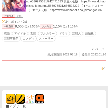
nga/586975531/742471633 男主人公版 https://www.alphap
olis.co.jp/manga/586975531/686518222 【イベントストーリ
ー】 女主人公版 https://www.alphapolis.co.jp/manga/58697
5531/905518240 男主人公版 https://www.alphapolis.co.jp/m
少女向け
完結
anga/586975531/363518244 同人一次創作アイドルプロジェ
24h.ポイント
0pt
クト「フェザーA」 公式 https://twitter.com/Feather_Ace http
8,555
1,154
位 / 8,555件
位 / 1,154件
一般漫画
少女向け
s://www.youtube.com/channel/UCGZWfuqVNwufk9ni1WV5C
HA
恋愛
アイドル
友情
フルカラー
ドラマ
芸能人
短編集
芸能事務所
コメディ
ストーリー
25ページ
最終更新日 2022.02.19
登録日 2022.01.26
5
件
アプリ一覧