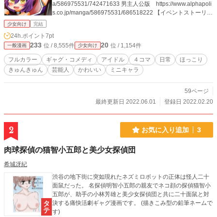
a/586975531/742471633 男主人公版 https://www.alphapoli
s.co.jp/manga/586975531/686518222 【イベントストーリ
ー】 女主人公版 https://www.alphapolis.co.jp/manga/58697
少女向け
完結
5531/905518240 男主人公版 https://www.alphapolis.co.jp/m
24h.ポイント
7pt
anga/586975531/363518244 同人一次創作アイドルプロジェ
233
20
位 / 8,555件
位 / 1,154件
一般漫画
少女向け
クト「フェザーA」 公式 https://twitter.com/Feather_Ace http
s://www.youtube.com/channel/UCGZWfuqVNwufk9ni1WV5C
フルカラー
ギャグ・コメディ
アイドル
４コマ
日常
ほっこり
HA
きゅんきゅん
芸能人
かわいい
ミニキャラ
59ページ
最終更新日 2022.06.01
登録日 2022.02.20
2
お気に入り追加
3
肉球探偵の猫智小五郎と美少女探偵団
希城冴紀
渋谷の地下街に突如現れたネズミロボットの正体は怪人二十
面鼠だった。 名探偵明智小五郎の親友でネコ顔の探偵猫智小
五郎が、助手の小林芳雄と美少女探偵団と共に二十面鼠と対
決する痛快活劇ギャグ漫画です。 (描きこみ型の鉛筆ネームで
す)