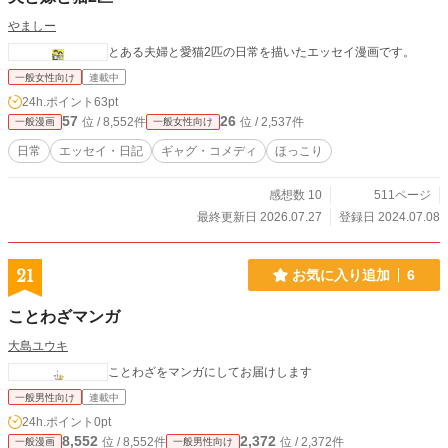
やましー
とある夫婦と愛猫2匹の日常を描いたエッセイ漫画です。
一般女性向け
連載中
24h.ポイント
63pt
57
26
位 / 8,552件
位 / 2,537件
一般漫画
一般女性向け
日常
エッセイ・日記
ギャグ・コメディ
ほっこり
感想数 10
511ページ
最終更新日 2026.07.27
登録日 2024.07.08
21
お気に入り追加
6
ことわざマンガ
大島ユウキ
ことわざをマンガにしてお届けします
一般男性向け
連載中
24h.ポイント
0pt
8,552
2,372
位 / 8,552件
位 / 2,372件
一般漫画
一般男性向け