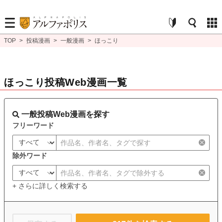
TOP
>
投稿漫画
>
一般漫画
>
ほっこり
ほっこり投稿Web漫画一覧
一般投稿Web漫画を探す
フリーワード
除外ワード
+ さらに詳しく検索する