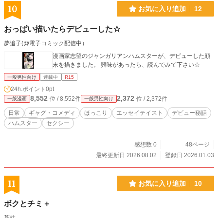
10
お気に入り追加
12
おっぱい描いたらデビューした☆
夢追子(@電子コミック配信中）
漫画家志望のジャンガリアンハムスターが、デビューした顛
末を描きました。 興味があったら、読んでみて下さい☆
一般男性向け
連載中
R15
24h.ポイント
0pt
8,552
2,372
位 / 8,552件
位 / 2,372件
一般漫画
一般男性向け
日常
ギャグ・コメディ
ほっこり
エッセイテイスト
デビュー秘話
ハムスター
セクシー
感想数 0
48ページ
最終更新日 2026.08.02
登録日 2026.01.03
11
お気に入り追加
10
ボクとチミ＋