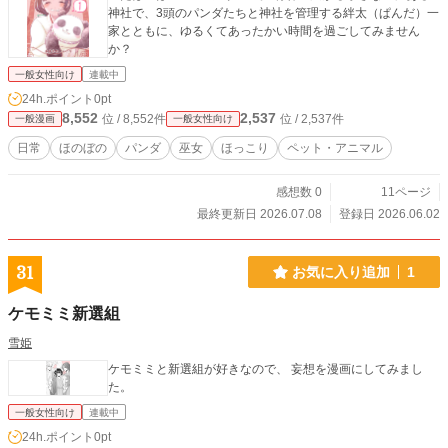
神社で、3頭のパンダたちと神社を管理する絆太（ぱんだ）一
家とともに、ゆるくてあったかい時間を過ごしてみません
か？
一般女性向け
連載中
24h.ポイント
0pt
8,552
2,537
位 / 8,552件
位 / 2,537件
一般漫画
一般女性向け
日常
ほのぼの
パンダ
巫女
ほっこり
ペット・アニマル
感想数 0
11ページ
最終更新日 2026.07.08
登録日 2026.06.02
31
お気に入り追加
1
ケモミミ新選組
雪姫
ケモミミと新選組が好きなので、 妄想を漫画にしてみまし
た。
一般女性向け
連載中
24h.ポイント
0pt