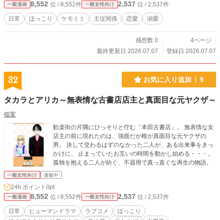
8,552
2,537
位 / 8,552件
位 / 2,537件
一般漫画
一般女性向け
日常
ほっこり
ケモミミ
主従関係
恋愛
溺愛
感想数 0
4ページ
最終更新日 2026.07.07
登録日 2026.07.07
32
お気に入り追加
9
タカラとアリカ～無表情な古書店店主と真面目な元ヤクザ～
稲実
歓楽街の片隅にひっそりと佇む「本田古書店」。 無表情な女
店主の前に現れたのは、強面だが根が真面目な元ヤクザの
男。 決して交わるはずのなかった二人が、ある出来事をきっ
かけに、 止まっていたお互いの時間を動かし始める・・・。
孤独を抱える二人が紡ぐ、不器用で真っ直ぐな再生の物語。
一般女性向け
連載中
24h.ポイント
0pt
8,552
2,537
位 / 8,552件
位 / 2,537件
一般漫画
一般女性向け
日常
ヒューマンドラマ
ラブコメ
ほっこり