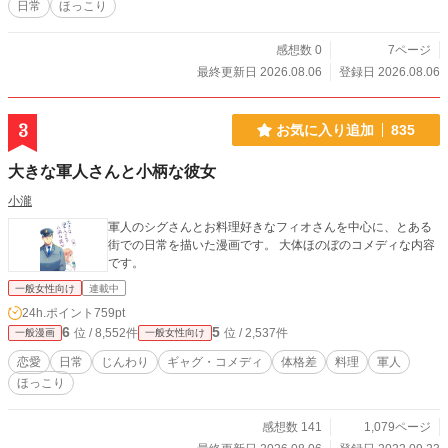
日常
ほっこり
感想数 0
7ページ
最終更新日 2026.08.06
登録日 2026.08.06
3
お気に入り追加
835
大きな軍人さんと小柄な彼女
小瀧
軍人のシグさんとお料理好きなフィオさんを中心に、とある
街での日常を描いた漫画です。 大体ほのぼのコメディな内容
です。
一般女性向け
連載中
24h.ポイント
759pt
6
5
位 / 8,552件
位 / 2,537件
一般漫画
一般女性向け
恋愛
日常
じんわり
ギャグ・コメディ
体格差
料理
軍人
ほっこり
感想数 141
1,079ページ