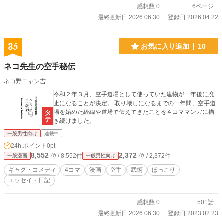
感想数 0
6ページ
最終更新日 2026.06.30
登録日 2026.04.22
35
お気に入り追加
10
ネコ先生の空手秘伝
ネコ野ニャン吉
令和２年３月、空手道場として使っていた建物が一年後に廃
止になることが決定。 取り壊しになるまでの一年間、空手道
場を始めた経緯や道場で伝えてきたことを４コママンガに描
き続けました。
一般男性向け
連載中
24h.ポイント
0pt
8,552
2,372
位 / 8,552件
位 / 2,372件
一般漫画
一般男性向け
ギャグ・コメディ
4コマ
漫画
空手
武術
ほっこり
エッセイ・日記
感想数 0
501話
最終更新日 2026.06.30
登録日 2023.02.23