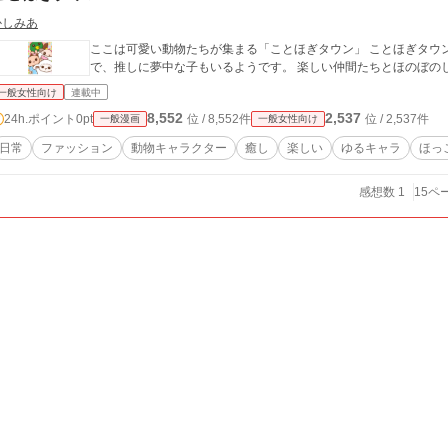
かしみあ
ここは可愛い動物たちが集まる「ことほぎタウン」 ことほぎタウ
で、推しに夢中な子もいるようです。 楽しい仲間たちとほのぼの
一般女性向け
連載中
8,552
2,537
24h.ポイント
0pt
位 / 8,552件
位 / 2,537件
一般漫画
一般女性向け
日常
ファッション
動物キャラクター
癒し
楽しい
ゆるキャラ
ほっ
感想数 1
15ペ