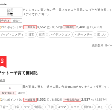
シーカ
テンションの高い女の子、天上タカコと周囲の人びとが巻き起こすド
メディです( *´艸｀)
少年向け
連載中
8,552
2,488
24h.ポイント
0pt
位 / 8,552件
位 / 2,488件
一般漫画
少年向け
ギャグ・コメディ
日常
友情
ハイテンション
ハチャメチャ
楽しい
感想数 0
8ペ
2
テケトー子育て奮闘記
mam
我が家族の事を、適当人間の作者tmamが かいた4コマ漫画です。
一般女性向け
連載中
8,552
2,537
24h.ポイント
0pt
位 / 8,552件
位 / 2,537件
一般漫画
一般女性向け
子育て
日常
ママ
奮闘記
子供
4コマ
四コマ
面白い
楽しい