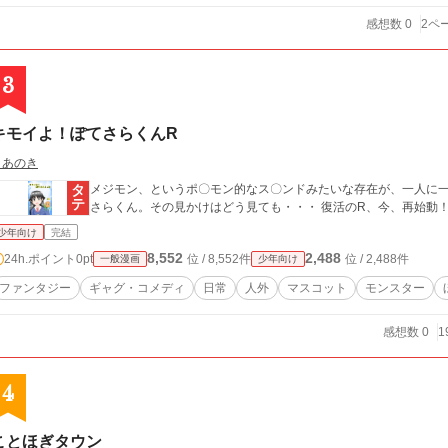
感想数 0
2ペ
3
キモイよ！ぽてさらくんR
まあのき
メジモン、というポ〇モン的なス〇ンドみたいな存在が、一人に一
さらくん。その見かけはどう見ても・・・ 復活のR、今、再始動
少年向け
完結
8,552
2,488
24h.ポイント
0pt
位 / 8,552件
位 / 2,488件
一般漫画
少年向け
ファンタジー
ギャグ・コメディ
日常
人外
マスコット
モンスター
感想数 0
1
4
ことほぎタウン