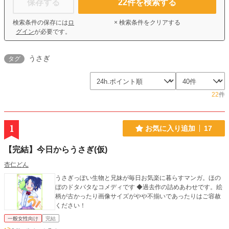
保存する
22
件を検索する
検索条件の保存には
ロ
× 検索条件をクリアする
グイン
が必要です。
うさぎ
タグ
22
件
1
お気に入り追加
17
【完結】今日からうさぎ(仮)
杏仁どん
うさぎっぽい生物と兄妹が毎日お気楽に暮らすマンガ。ほの
ぼのドタバタなコメディです ◆過去作の詰めあわせです。絵
柄が古かったり画像サイズがやや不揃いであったりはご容赦
ください！
一般女性向け
完結