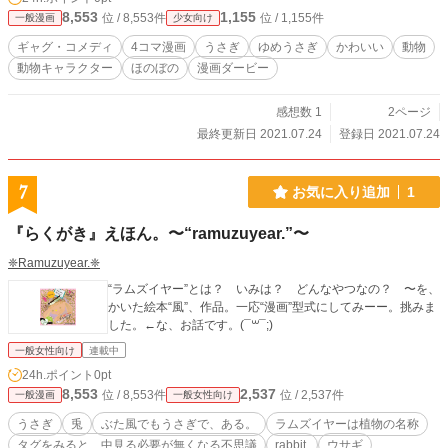
8,553
1,155
位 / 8,553件
位 / 1,155件
一般漫画
少女向け
ギャグ・コメディ
4コマ漫画
うさぎ
ゆめうさぎ
かわいい
動物
動物キャラクター
ほのぼの
漫画ダービー
感想数 1
2ページ
最終更新日 2021.07.24
登録日 2021.07.24
7
お気に入り追加
1
『らくがき』えほん。〜“ramuzuyear.”〜
❈Ramuzuyear.❈
“ラムズイヤー”とは？ いみは？ どんなやつなの？ 〜を、
かいた絵本“風”、作品。一応“漫画”型式にしてみーー。挑みま
した。←な、お話です。(¯꒳¯;)
一般女性向け
連載中
24h.ポイント
0pt
8,553
2,537
位 / 8,553件
位 / 2,537件
一般漫画
一般女性向け
うさぎ
兎
ぶた風でもうさぎで、ある。
ラムズイヤーは植物の名称
タグをみると、中見る必要が無くなる不思議
rabbit.
ウサギ