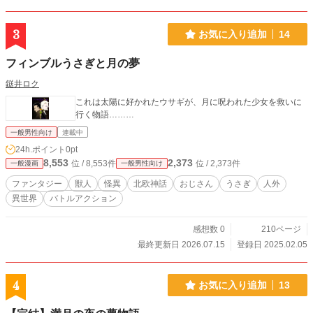
3
お気に入り追加
14
フィンブルうさぎと月の夢
鎹井ロク
これは太陽に好かれたウサギが、月に呪われた少女を救いに
行く物語………
一般男性向け
連載中
24h.ポイント
0pt
8,553
2,373
位 / 8,553件
位 / 2,373件
一般漫画
一般男性向け
ファンタジー
獣人
怪異
北欧神話
おじさん
うさぎ
人外
異世界
バトルアクション
感想数 0
210ページ
最終更新日 2026.07.15
登録日 2025.02.05
4
お気に入り追加
13