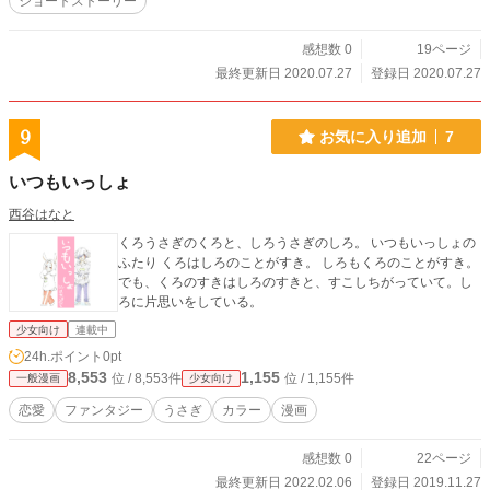
ショートストーリー
感想数 0
19ページ
最終更新日 2020.07.27
登録日 2020.07.27
9
お気に入り追加
7
いつもいっしょ
西谷はなと
くろうさぎのくろと、しろうさぎのしろ。 いつもいっしょの
ふたり くろはしろのことがすき。 しろもくろのことがすき。
でも、くろのすきはしろのすきと、すこしちがっていて。し
ろに片思いをしている。
少女向け
連載中
24h.ポイント
0pt
8,553
1,155
位 / 8,553件
位 / 1,155件
一般漫画
少女向け
恋愛
ファンタジー
うさぎ
カラー
漫画
感想数 0
22ページ
最終更新日 2022.02.06
登録日 2019.11.27