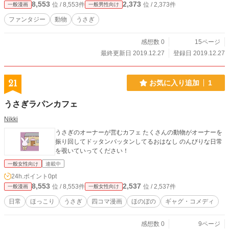
8,553
2,373
位 / 8,553件
位 / 2,373件
一般漫画
一般男性向け
ファンタジー
動物
うさぎ
感想数 0
15ページ
最終更新日 2019.12.27
登録日 2019.12.27
21
お気に入り追加
1
うさぎラパンカフェ
Nikki
うさぎのオーナーが営むカフェ たくさんの動物がオーナーを
振り回してドッタンバッタンしてるおはなし のんびりな日常
を覗いていってください！
一般女性向け
連載中
24h.ポイント
0pt
8,553
2,537
位 / 8,553件
位 / 2,537件
一般漫画
一般女性向け
日常
ほっこり
うさぎ
四コマ漫画
ほのぼの
ギャグ・コメディ
感想数 0
9ページ