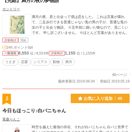
【完結】満月の夜の夢物語
カントリー
満月の夜、君と出会って僕は恋をした。 これは言葉が喋れ
て、二足歩行できる普通じゃない兎の男の子が、普通な兎の
女の子と出会う物語。 ※五年前に描いた物なので、見にくい
です。 申し訳ございません。 ※ほとんど言葉がありません。
少女向け
完結
24h.ポイント
0pt
8,553
1,155
位 / 8,553件
位 / 1,155件
一般漫画
少女向け
うさぎ
恋愛
シリアス
動物
満月
90ページ
最終更新日 2019.06.04
登録日 2019.05.19
5
お気に入り追加
40
今日もほっこり♪白バニちゃん
兎森りんこ
時空を越えた最強の存在、それが白バニちゃん 白バニ世界で