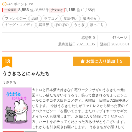
24h.ポイント
0pt
8,553
1,155
位 / 8,553件
位 / 1,155件
一般漫画
少女向け
ファンタジー
恋愛
ラブコメ
魔法使い
魔法少女
ギャグ・コメディ
異世界
ほのぼの
うさぎ
ほっこり
感想数 0
47ページ
最終更新日 2021.01.05
登録日 2020.06.01
13
お気に入り追加
5
うさきちとにゃんたち
うさきち
大トロと日本酒大好きな在宅ワークウサギのうさきちの元に
図々しい猫たちがいそうろう。笑って癒されるちょっとシュ
ールなコテコテ大阪弁コメディ。火曜日、日曜日の2回更新と
なります。 今はうさきちたちがファミレスから帰った夜のド
タバタエピソードを描いてます。またロップイヤーウサギの
ぷぅちゃんも登場します。 お気に入り登録してくださった
方、ハートをポチッてくださった方ありがとうございます。
これからも引き続きお願いします。 うさきちが小躍りして喜