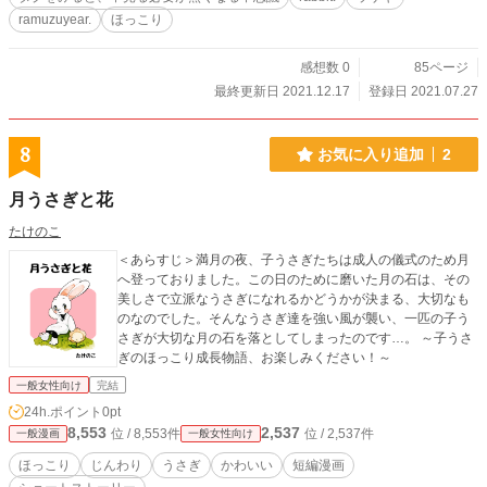
ramuzuyear.
ほっこり
感想数 0
85ページ
最終更新日 2021.12.17
登録日 2021.07.27
8
お気に入り追加
2
月うさぎと花
たけのこ
＜あらすじ＞満月の夜、子うさぎたちは成人の儀式のため月
へ登っておりました。この日のために磨いた月の石は、その
美しさで立派なうさぎになれるかどうかが決まる、大切なも
のなのでした。そんなうさぎ達を強い風が襲い、一匹の子う
さぎが大切な月の石を落としてしまったのです…。 ～子うさ
ぎのほっこり成長物語、お楽しみください！～
一般女性向け
完結
24h.ポイント
0pt
8,553
2,537
位 / 8,553件
位 / 2,537件
一般漫画
一般女性向け
ほっこり
じんわり
うさぎ
かわいい
短編漫画