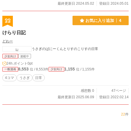
最終更新日 2024.05.02
登録日 2024.05.01
22
お気に入り追加
4
けらり日記
どわー
うさぎのばにーくんとりすのこりすの日常
少女向け
連載中
24h.ポイント
0pt
8,553
1,155
位 / 8,553件
位 / 1,155件
一般漫画
少女向け
4コマ
うさぎ
日常
感想数 0
47ページ
最終更新日 2025.06.09
登録日 2022.02.14
22
件