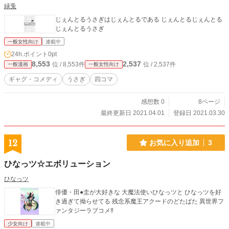
緑兎
じぇんとるうさぎはじぇんとるである じぇんとるじぇんとる
じぇんとるうさぎ
一般女性向け
連載中
24h.ポイント
0pt
8,553
2,537
位 / 8,553件
位 / 2,537件
一般漫画
一般女性向け
ギャグ・コメディ
うさぎ
四コマ
感想数 0
8ページ
最終更新日 2021.04.01
登録日 2021.03.30
12
お気に入り追加
3
ひなっツ☆エボリューション
ひなっツ
俳優・田●圭が大好きな 大魔法使いひなっツと ひなっツを好
き過ぎて拗らせてる 残念系魔王アクードのどたばた 異世界フ
ァンタジーラブコメ‼️
少女向け
連載中