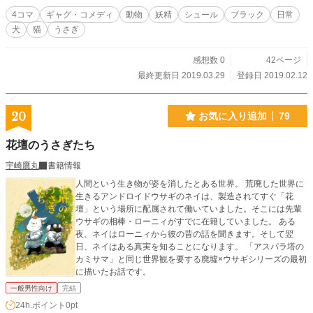
4コマ
ギャグ・コメディ
動物
妖精
シュール
ブラック
日常
犬
猫
うさぎ
感想数 0
42ページ
最終更新日 2019.03.29
登録日 2019.02.12
20
お気に入り追加
79
花壇のうさぎたち
宇崎鷹丸
書籍情報
人間という生き物が姿を消したとある世界。 荒廃した世界に
生きるアンドロイドウサギのネイは、製造されてすぐ「花
壇」という場所に配属されて働いていました。そこには先輩
ウサギの相棒・ローニィがすでに在籍していました。 ある
夜、ネイはローニィから彼の昔の話を聞きます。そして翌
日、ネイはある真実を知ることになります。 「アスパラ塔の
カミサマ」と同じ世界観を要する廃墟×ウサギシリーズの最初
に描いたお話です。
一般男性向け
完結
24h.ポイント
0pt