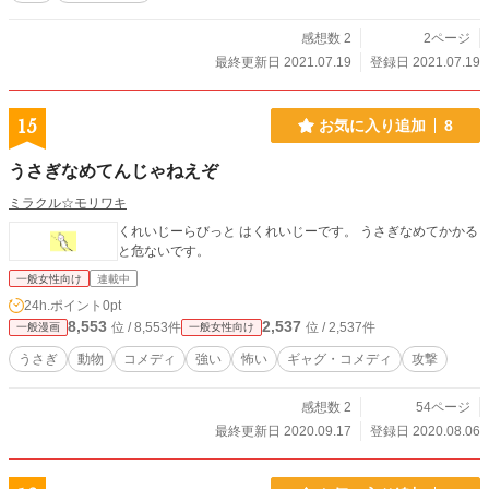
感想数 2
2ページ
最終更新日 2021.07.19
登録日 2021.07.19
15
お気に入り追加
8
うさぎなめてんじゃねえぞ
ミラクル☆モリワキ
くれいじーらびっと はくれいじーです。 うさぎなめてかかる
と危ないです。
一般女性向け
連載中
24h.ポイント
0pt
8,553
2,537
位 / 8,553件
位 / 2,537件
一般漫画
一般女性向け
うさぎ
動物
コメディ
強い
怖い
ギャグ・コメディ
攻撃
感想数 2
54ページ
最終更新日 2020.09.17
登録日 2020.08.06