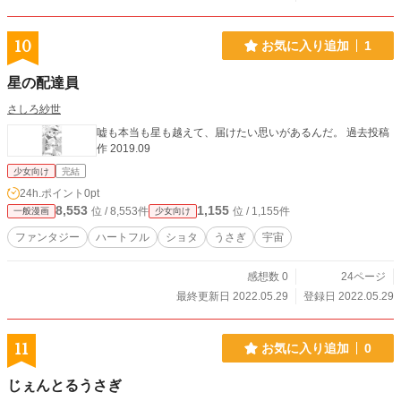
10
お気に入り追加
1
星の配達員
さしろ紗世
嘘も本当も星も越えて、届けたい思いがあるんだ。 過去投稿
作 2019.09
少女向け
完結
24h.ポイント
0pt
8,553
1,155
位 / 8,553件
位 / 1,155件
一般漫画
少女向け
ファンタジー
ハートフル
ショタ
うさぎ
宇宙
感想数 0
24ページ
最終更新日 2022.05.29
登録日 2022.05.29
11
お気に入り追加
0
じぇんとるうさぎ