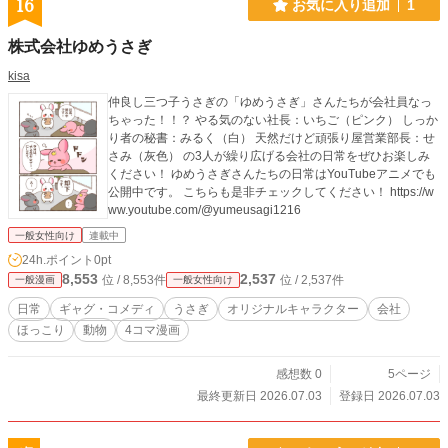
16
お気に入り追加
1
株式会社ゆめうさぎ
kisa
仲良し三つ子うさぎの「ゆめうさぎ」さんたちが会社員なっ
ちゃった！！？ やる気のない社長：いちご（ピンク） しっか
り者の秘書：みるく（白） 天然だけど頑張り屋営業部長：せ
さみ（灰色） の3人が繰り広げる会社の日常をぜひお楽しみ
ください！ ゆめうさぎさんたちの日常はYouTubeアニメでも
公開中です。 こちらも是非チェックしてください！ https://w
ww.youtube.com/@yumeusagi1216
一般女性向け
連載中
24h.ポイント
0pt
8,553
2,537
位 / 8,553件
位 / 2,537件
一般漫画
一般女性向け
日常
ギャグ・コメディ
うさぎ
オリジナルキャラクター
会社
ほっこり
動物
4コマ漫画
感想数 0
5ページ
最終更新日 2026.07.03
登録日 2026.07.03