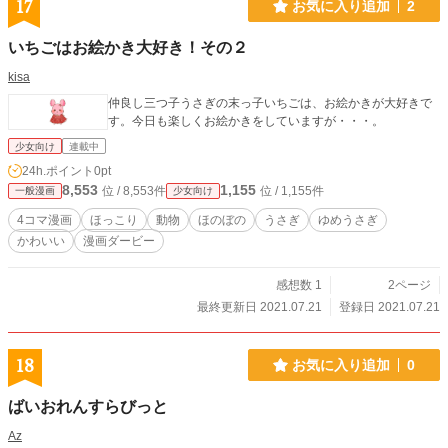
17
お気に入り追加
2
いちごはお絵かき大好き！その２
kisa
仲良し三つ子うさぎの末っ子いちごは、お絵かきが大好きで
す。今日も楽しくお絵かきをしていますが・・・。
少女向け
連載中
24h.ポイント
0pt
8,553
1,155
位 / 8,553件
位 / 1,155件
一般漫画
少女向け
4コマ漫画
ほっこり
動物
ほのぼの
うさぎ
ゆめうさぎ
かわいい
漫画ダービー
感想数 1
2ページ
最終更新日 2021.07.21
登録日 2021.07.21
18
お気に入り追加
0
ばいおれんすらびっと
Az