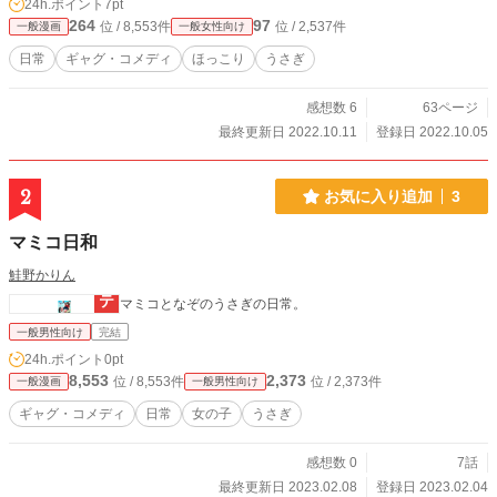
24h.ポイント
7pt
264
97
位 / 8,553件
位 / 2,537件
一般漫画
一般女性向け
日常
ギャグ・コメディ
ほっこり
うさぎ
感想数 6
63ページ
最終更新日 2022.10.11
登録日 2022.10.05
2
お気に入り追加
3
マミコ日和
鮭野かりん
マミコとなぞのうさぎの日常。
一般男性向け
完結
24h.ポイント
0pt
8,553
2,373
位 / 8,553件
位 / 2,373件
一般漫画
一般男性向け
ギャグ・コメディ
日常
女の子
うさぎ
感想数 0
7話
最終更新日 2023.02.08
登録日 2023.02.04