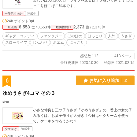
楽しいほのぼのスローライフを送る様子を覗いてみよう 心ほ
っこりほこほこ絵本です。
一般男性向け
連載中
24h.ポイント
0pt
8,553
2,373
位 / 8,553件
位 / 2,373件
一般漫画
一般男性向け
ギャグ・コメディ
ファンタジー
ほのぼの
ほっこり
人外
うさぎ
スローライフ
じんわり
ポエム
にっこり
感想数 112
413ページ
最終更新日 2023.10.30
登録日 2021.02.15
6
お気に入り追加
2
ゆめうさぎ4コマ その３
kisa
小さな仲良し三つ子うさぎ「ゆめうさぎ」の一番上の女の子
みるくは、お菓子作りが大好き！今日は生クリームを使っ
て、ケーキを作ろうかな？
少女向け
連載中
24h.ポイント
0pt