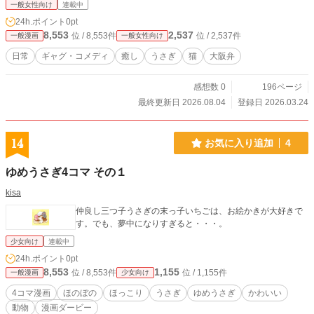
びます。 ＊うさきちたちのラインスタンプも販売中。スタン
一般女性向け
連載中
プ画面の検索窓で「うさしらす」と調べてくだされば出てき
24h.ポイント
0pt
ます。 どうぞよろしくお願いします。
8,553
2,537
位 / 8,553件
位 / 2,537件
一般漫画
一般女性向け
日常
ギャグ・コメディ
癒し
うさぎ
猫
大阪弁
感想数 0
196ページ
最終更新日 2026.08.04
登録日 2026.03.24
14
お気に入り追加
4
ゆめうさぎ4コマ その１
kisa
仲良し三つ子うさぎの末っ子いちごは、お絵かきが大好きで
す。でも、夢中になりすぎると・・・。
少女向け
連載中
24h.ポイント
0pt
8,553
1,155
位 / 8,553件
位 / 1,155件
一般漫画
少女向け
4コマ漫画
ほのぼの
ほっこり
うさぎ
ゆめうさぎ
かわいい
動物
漫画ダービー