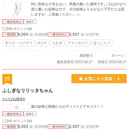
特に意味など何もない、馬鹿の書いた漫画です｡これはかなり
昔に書いた絵柄なので、今の絵柄よりもかなり下手だとは思
いますが…ご容赦ください…っ
一般女性向け
連載中
24h.ポイント
0pt
8,553
2,537
位 / 8,553件
位 / 2,537件
一般漫画
一般女性向け
ギャグ・コメディ
4コマ
うさぎ
ファンタジー
ほっこり？
感想数 0
3ページ
最終更新日 2023.08.27
登録日 2023.08.27
19
お気に入り追加
3
ふしぎなリリッタちゃん
かげばね陽朱K
森の妖精と動物たちのディストピア６コマ！！
一般女性向け
連載中
24h.ポイント
0pt
8,553
2,537
位 / 8,553件
位 / 2,537件
一般漫画
一般女性向け