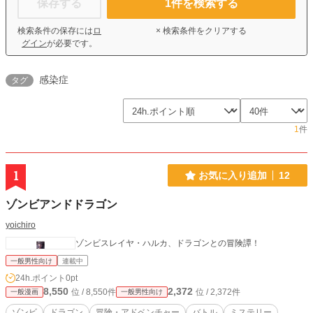
保存する
1
件を検索する
検索条件の保存には
ロ
× 検索条件をクリアする
グイン
が必要です。
感染症
タグ
1
件
1
お気に入り追加
12
ゾンビアンドドラゴン
yoichiro
ゾンビスレイヤ・ハルカ、ドラゴンとの冒険譚！
一般男性向け
連載中
24h.ポイント
0pt
8,550
2,372
位 / 8,550件
位 / 2,372件
一般漫画
一般男性向け
ゾンビ
ドラゴン
冒険・アドベンチャー
バトル
ミステリー