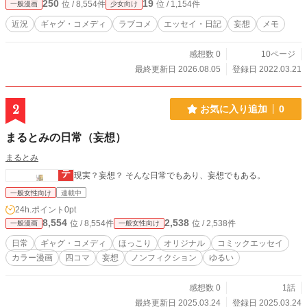
250
19
位 / 8,554件
位 / 1,154件
一般漫画
少女向け
近況
ギャグ・コメディ
ラブコメ
エッセイ・日記
妄想
メモ
感想数 0
10ページ
最終更新日 2026.08.05
登録日 2022.03.21
2
お気に入り追加
0
まるとみの日常（妄想）
まるとみ
現実？妄想？ そんな日常でもあり、妄想でもある。
一般女性向け
連載中
24h.ポイント
0pt
8,554
2,538
位 / 8,554件
位 / 2,538件
一般漫画
一般女性向け
日常
ギャグ・コメディ
ほっこり
オリジナル
コミックエッセイ
カラー漫画
四コマ
妄想
ノンフィクション
ゆるい
感想数 0
1話
最終更新日 2025.03.24
登録日 2025.03.24