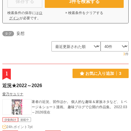
保存する
3
件を検索する
検索条件の保存には
ロ
× 検索条件をクリアする
グイン
が必要です。
妄想
タグ
3
件
1
お気に入り追加
3
近況★2022～2026
愛乃サユリナ
著者の近況、習作ほか。 個人的な趣味＆家族ネタなど、１ペ
ージ＆ショート漫画。 趣味ブログで公開の作品集。 2022.03
～2026現在
少女向け
連載中
24h.ポイント
7pt