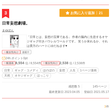
3
お気に入り追加
21
日常妄想劇場。
まゆぽん
「日常とは、妄想の宝庫である」 作者の脳内に生息するオヤ
ジギャグ付きパラレルワールドです。 笑うか呆れるか、それ
は貴方のハートにゆだねます♥
一般女性向け
連載中
24h.ポイント
0pt
8,554
2,538
位 / 8,554件
位 / 2,538件
一般漫画
一般女性向け
日常
ギャグ・コメディ
ほのぼの
妄想
人生
1ページ漫画
天然
オヤジギャグ
ほっこり
感想数 5
145ページ
最終更新日 2023.04.05
登録日 2021.05.17
3
件