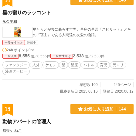
14
星の宿りのラッコント
永久平和
星と人とが共に暮らす世界。星座の星霊『スピリット』とそ
の『宿主』である人間達の友愛の物語。
一般女性向け
連載中
24h.ポイント
0pt
8,555
2,538
位 / 8,555件
位 / 2,538件
一般漫画
一般女性向け
ファンタジー
人外
ケモノ
星
星座
バトル
育児
兄ロリ
漫画ダービー
感想数 109
245ページ
最終更新日 2025.08.16
登録日 2020.06.12
15
お気に入り追加
144
動物アパートの管理人
都香ゲ ねこ