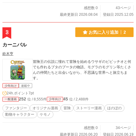
感想数 0
43ページ
最終更新日 2026.08.04
登録日 2025.12.05
3
お気に入り追加
2
カーニバル
鈴木亨
冒険王の伝説に憧れて冒険を始めるウサギのピピッチオと何
でも作れるブタのプータの物語。モグラのモグリン等たくさ
んの仲間たちと出会いながら、不思議な世界へと旅立ちま
す。
少年向け
連載中
24h.ポイント
7pt
252
45
位 / 8,555件
位 / 2,488件
一般漫画
少年向け
ファンタジー
オリジナル漫画
冒険
ストーリー漫画
ほのぼの
動物キャラクター
ケモノ
感想数 0
34ページ
最終更新日 2026.06.20
登録日 2026.06.19