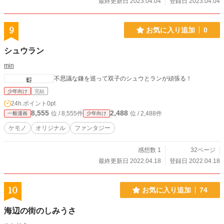
最終更新日 2023.04.04
登録日 2023.04.04
9
お気に入り追加
0
シュウラン
min
不思議な鎌を巡って双子のシュウとランが頑張る！
少年向け
完結
24h.ポイント
0pt
8,555
2,488
位 / 8,555件
位 / 2,488件
一般漫画
少年向け
ケモノ
オリジナル
ファンタジー
感想数 1
32ページ
最終更新日 2022.04.18
登録日 2022.04.18
10
お気に入り追加
74
海辺の街のしみうさ