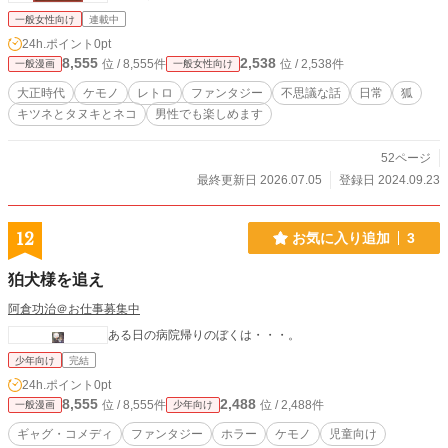
一般女性向け
連載中
24h.ポイント
0pt
8,555
2,538
位 / 8,555件
位 / 2,538件
一般漫画
一般女性向け
大正時代
ケモノ
レトロ
ファンタジー
不思議な話
日常
狐
キツネとタヌキとネコ
男性でも楽しめます
52ページ
最終更新日 2026.07.05
登録日 2024.09.23
12
お気に入り追加
3
狛犬様を追え
阿倉功治＠お仕事募集中
ある日の病院帰りのぼくは・・・。
少年向け
完結
24h.ポイント
0pt
8,555
2,488
位 / 8,555件
位 / 2,488件
一般漫画
少年向け
ギャグ・コメディ
ファンタジー
ホラー
ケモノ
児童向け