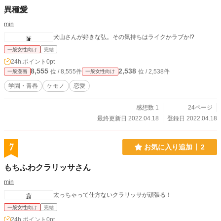
異種愛
min
犬山さんが好きな弘。その気持ちはライクかラブか!?
一般女性向け
完結
24h.ポイント
0pt
8,555
2,538
位 / 8,555件
位 / 2,538件
一般漫画
一般女性向け
学園・青春
ケモノ
恋愛
感想数 1
24ページ
最終更新日 2022.04.18
登録日 2022.04.18
7
お気に入り追加
2
もちふわクラリッサさん
min
太っちゃって仕方ないクラリッサが頑張る！
一般女性向け
完結
24h.ポイント
0pt