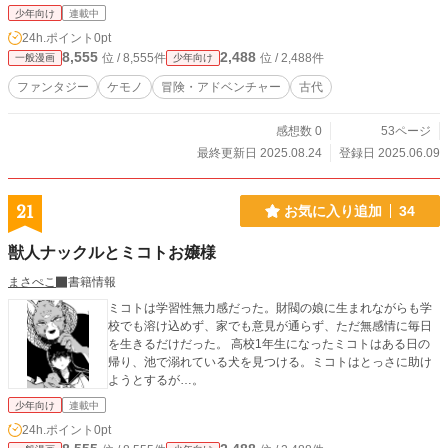
っておりますので、よろしくお願いします。
少年向け
連載中
24h.ポイント
0pt
8,555
2,488
位 / 8,555件
位 / 2,488件
一般漫画
少年向け
ファンタジー
ケモノ
冒険・アドベンチャー
古代
感想数 0
53ページ
最終更新日 2025.08.24
登録日 2025.06.09
21
お気に入り追加
34
獣人ナックルとミコトお嬢様
まさぺこ
書籍情報
ミコトは学習性無力感だった。財閥の娘に生まれながらも学
校でも溶け込めず、家でも意見が通らず、ただ無感情に毎日
を生きるだけだった。 高校1年生になったミコトはある日の
帰り、池で溺れている犬を見つける。ミコトはとっさに助け
ようとするが…。
少年向け
連載中
24h.ポイント
0pt