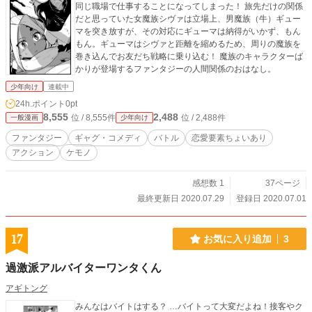
同じ職場で仕事することになってしまった！ 旅先だけの関係
だと思っていた女魔族シヴァは立場上、男魔族（牛）ギュー
マを突き放すが、その対応にギューマは納得がいかず、もん
もん。ギューマはシヴァと距離を縮めるため、周りの魔族を
巻き込んでお友だち戦略に乗り込む！ 魔族のキャラクターば
かりが登場するファンタジーの人間関係のおはなし。
少年向け
連載中
24h.ポイント
0pt
8,555
2,488
位 / 8,555件
位 / 2,488件
一般漫画
少年向け
ファンタジー
ギャグ・コメディ
バトル
恋愛要素ちょいあり
アクション
ケモノ
感想数 1
37ページ
最終更新日 2020.07.29
登録日 2020.07.01
17
お気に入り追加
3
過激派アルバイターワンタくん
アギトング
みんなはバイトはする？ …バイトって大変だよね！接客やク