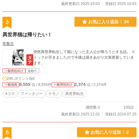
最終更新日 2025.10.03
登録日 2025.10.03
5
お気に入り追加
34
異世界猫は帰りたい！
常盤北
突然異世界転生して猫になった主人公が帰ろうとする話。 ス
トックが尽きましたので今後は描きあがり次第更新していき
ます。
一般男性向け
連載中
24h.ポイント
0pt
8,555
2,374
位 / 8,555件
位 / 2,374件
一般漫画
一般男性向け
4コマ
ファンタジー
ケモノ
異世界転生
感想数 0
100話
最終更新日 2025.12.01
登録日 2024.07.25
6
お気に入り追加
2