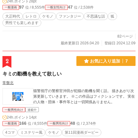
24h.ポイント
28pt
97
47
位 / 8,555件
位 / 2,538件
一般漫画
一般女性向け
大正時代
レトロ
ケモノ
ファンタジー
不思議な話
狐
男性でも楽しめます
82ページ
最終更新日 2026.04.20
登録日 2024.12.09
2
お気に入り追加
7
キミの動機を教えて欲しい
常盤北
猫警視庁の警察官沖田が犯猫の動機を聞く話。 描きあがり次
第更新していきます。 ※この作品はフィクションです。 実在
の人物・団体・事件等とは一切関係ありません。
一般男性向け
連載中
24h.ポイント
14pt
166
48
位 / 8,555件
位 / 2,374件
一般漫画
一般男性向け
4コマ
ミステリー風
ケモノ
第11回漫画ダービー