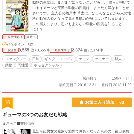
動物の生態は、まだまだ知らないことだらけ。 僕らが抱いて
いるイメージと実際の動物の性質は、まったく異なることが
多いです。 主人公の雄戸木 草太は、ひょんなことから人の性
格が動物の姿となって見える能力が身についてしまいます。
この能力により、思いもよらない動物の性質を知ること
に！？
一般男性向け
連載中
24h.ポイント
0pt
8,555
2,374
位 / 8,555件
位 / 2,374件
一般漫画
一般男性向け
ファンタジー
日常
ギャグ・コメディ
ケモノ
ケモナー
獣人
動物
同性愛
ホモセクシャル
感想数 3
150ページ
最終更新日 2018.12.31
登録日 2018.11.20
16
お気に入り追加
63
ギューマの3つのお友だち戦略
まさぺこ
書籍情報
見知らぬ男女の魔族が旅先で仲良くなったものの、後日偶然