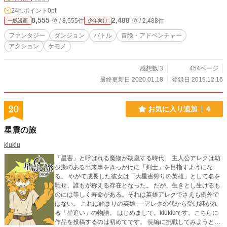
24h.ポイント
0pt
8,555
2,488
位 / 8,555件
位 / 2,488件
一般漫画
少年向け
ファンタジー
ダンジョン
バトル
冒険・アドベンチャー
アクション
ケモノ
感想数 3
454ページ
最終更新日 2020.01.18
登録日 2019.12.16
20
お気に入り追加
4
星震の旅
kiukiu
「星害」と呼ばれる魔物が跋扈する時代。 主人公アレクは幼
少期のある出来事をきっかけに「剣士」を目指すようにな
る。 やがて成長した彼女は「大星害狩りの英雄」として名を
馳せ、誰もが称える存在となった。 だが、生きとし生けるも
のには等しく寿命がある。それは英雄アレクでさえも例外で
はない。 これは始まりの英雄──アレクの代から受け継がれ
る「星追い」の物語。 はじめまして。kiukiuです。こちらに
作品を投稿するのは初めてです。 長編に挑戦してみようと思