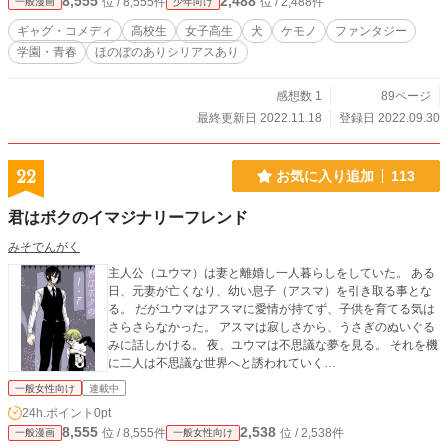
8,555
2,488
位 / 8,555件
位 / 2,488件
一般漫画
少年向け
ギャグ・コメディ
高校生
女子高生
犬
ケモノ
ファンタジー
学園・青春
ほのぼのありシリアスあり
感想数 1
89ページ
最終更新日 2022.11.18
登録日 2022.09.30
22
お気に入り追加
113
君はボクのイマジナリーフレンド
みそでんがく
主人公（ユウマ）は妻と離婚し一人暮らしをしていた。 ある
日、元妻が亡くなり、幼い息子（アスマ）を引き取る事とな
る。 だがユウマはアスマに愛情が持てず、子供を育てる気は
さらさらなかった。 アスマは寂しさから、うさぎのぬいぐる
みに話しかける。 夜、ユウマは不思議な夢を見る。 それを機
に二人は不思議な世界へと誘われていく…
一般女性向け
連載中
24h.ポイント
0pt
8,555
2,538
位 / 8,555件
位 / 2,538件
一般漫画
一般女性向け