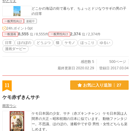
やとりえ
どこかの海辺の街で暮らす、ちょっとドジなウサギの男の子
の日常
一般男性向け
連載中
24h.ポイント
0pt
8,555
2,374
位 / 8,555件
位 / 2,374件
一般漫画
一般男性向け
日常
ほのぼの
どうぶつ
猫
ケモノ
ほっこり
ゆるい
漫画ダービー
感想数 5
500ページ
最終更新日 2020.02.29
登録日 2017.03.04
11
お気に入り追加
27
ケモ赤ずきんサチ
雨宮ウシ
ケモ日本国の少女、サチ（赤ズキンチャン） ケモ日本国は人
間界の大正～昭和初期の日本に似ています。 動物ファンタジ
ー。不思議、ほのぼの。連載中です😊 男性・女性どちらも楽
しめます。