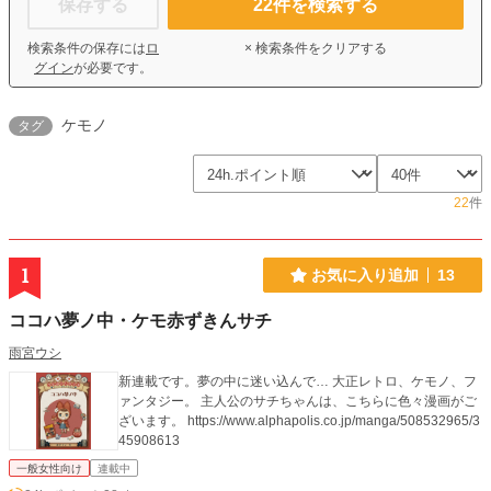
保存する
22
件を検索する
検索条件の保存には
ロ
× 検索条件をクリアする
グイン
が必要です。
ケモノ
タグ
22
件
1
お気に入り追加
13
ココハ夢ノ中・ケモ赤ずきんサチ
雨宮ウシ
新連載です。夢の中に迷い込んで… 大正レトロ、ケモノ、フ
ァンタジー。 主人公のサチちゃんは、こちらに色々漫画がご
ざいます。 https://www.alphapolis.co.jp/manga/508532965/3
45908613
一般女性向け
連載中