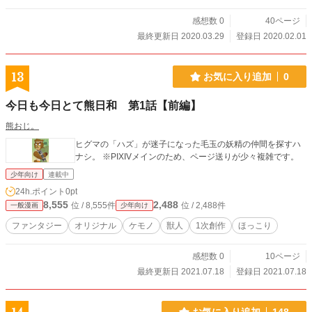
感想数 0
40ページ
最終更新日 2020.03.29
登録日 2020.02.01
13
お気に入り追加
0
今日も今日とて熊日和 第1話【前編】
熊おじ。
ヒグマの「ハズ」が迷子になった毛玉の妖精の仲間を探すハ
ナシ。 ※PIXIVメインのため、ページ送りが少々複雑です。
少年向け
連載中
24h.ポイント
0pt
8,555
2,488
位 / 8,555件
位 / 2,488件
一般漫画
少年向け
ファンタジー
オリジナル
ケモノ
獣人
1次創作
ほっこり
感想数 0
10ページ
最終更新日 2021.07.18
登録日 2021.07.18
お気に入り追加
148