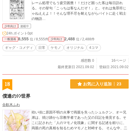
レーム処理でもう疲労困憊！！だけど困った客は毎日訪れ
る。その挙句「こっちは客なんだぞ！」と。それは免罪符じ
ゃねええよ！！そんな理不尽を耐えながらバイトに赴く戦士
の物語…
少年向け
連載中
24h.ポイント
0pt
8,555
2,488
位 / 8,555件
位 / 2,488件
一般漫画
少年向け
ギャグ・コメディ
日常
ケモノ
オリジナル
4コマ
感想数 0
16ページ
最終更新日 2021.09.02
登録日 2021.09.02
18
お気に入り追加
23
僕達のｼﾝ世界
合歓木ふわ
幼い頃に原因不明の火事で両親を失ったシュルクン、オー兄
弟は、焼け跡から宗教学者であった父の日記を発見する。そ
こに記された「人のマモノ化現象」に関する記述を頼りに、
両親の死の真相を知るためマモノと対峙する。 そんな中、二