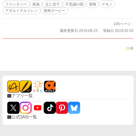
ファンタジー
家族
父と息子
不思議の国
冒険
ケモノ
アダルトチルドレン
漫画ダービー
105ページ
最終更新日 2019.06.22
登録日 2019.02.02
22
件
アプリ一覧
公式SNS一覧