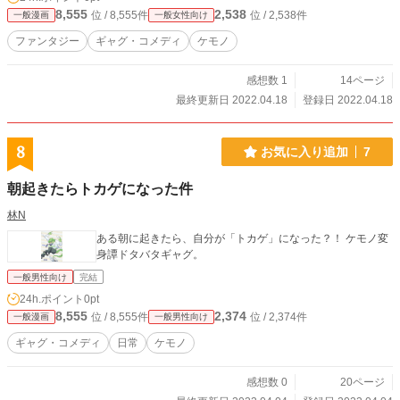
8,555
2,538
位 / 8,555件
位 / 2,538件
一般漫画
一般女性向け
ファンタジー
ギャグ・コメディ
ケモノ
感想数 1
14ページ
最終更新日 2022.04.18
登録日 2022.04.18
8
お気に入り追加
7
朝起きたらトカゲになった件
林N
ある朝に起きたら、自分が「トカゲ」になった？！ ケモノ変
身譚ドタバタギャグ。
一般男性向け
完結
24h.ポイント
0pt
8,555
2,374
位 / 8,555件
位 / 2,374件
一般漫画
一般男性向け
ギャグ・コメディ
日常
ケモノ
感想数 0
20ページ