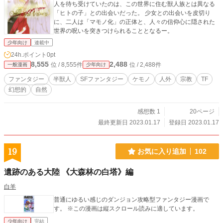
人を待ち受けていたのは、この世界に住む獣人族とは異なる
「ヒトの子」との出会いだった。 少女との出会いを皮切り
に、二人は「マモノ化」の正体と、人々の信仰心に隠された
世界の呪いを突きつけられることとなるー。
少年向け
連載中
24h.ポイント
0pt
8,555
2,488
位 / 8,555件
位 / 2,488件
一般漫画
少年向け
ファンタジー
半獣人
SFファンタジー
ケモノ
人外
宗教
TF
幻想的
自然
感想数 1
20ページ
最終更新日 2023.01.17
登録日 2023.01.17
19
お気に入り追加
102
遺跡のある大陸 《大森林の白塔》編
白羊
普通にゆるい感じのダンジョン攻略型ファンタジー漫画で
す。 ※この漫画は縦スクロール読みに適しています。
少年向け
完結