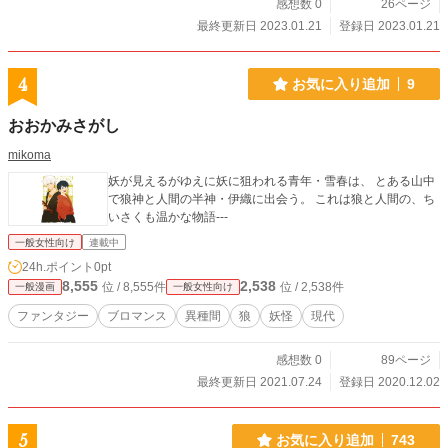
感想数 0
26ページ
最終更新日 2023.01.21
登録日 2023.01.21
4
お気に入り追加
9
おおかみさがし
mikoma
妖が見えるがゆえに妖に狙われる青年・雪春は、 とある山中
で狼神と人間の半神・伊織に出会う。 これは狼と人間の、ち
いさくも温かな物語---
一般女性向け
連載中
24h.ポイント
0pt
8,555
2,538
位 / 8,555件
位 / 2,538件
一般漫画
一般女性向け
ファンタジー
ブロマンス
異種間
狼
妖怪
現代
感想数 0
89ページ
最終更新日 2021.07.24
登録日 2020.12.02
5
お気に入り追加
743