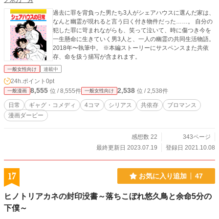
ノ木乃 秀
過去に罪を背負った男たち3人がシェアハウスに選んだ家は、
なんと幽霊が現れると言う曰く付き物件だった……。 自分の
犯した罪に苛まれながらも、笑って泣いて、時に傷つき今を
一生懸命に生きていく男3人と、一人の幽霊の共同生活物語。
2018年〜執筆中。 ※本編ストーリーにサスペンスまた共依
存、命を扱う描写が含まれます。
一般女性向け
連載中
24h.ポイント
0pt
8,555
2,538
位 / 8,555件
位 / 2,538件
一般漫画
一般女性向け
日常
ギャグ・コメディ
4コマ
シリアス
共依存
ブロマンス
漫画ダービー
感想数 22
343ページ
最終更新日 2023.07.19
登録日 2021.10.08
17
お気に入り追加
47
ヒノトリアカネの封印没書～落ちこぼれ悠久鳥と余命5分の
下僕～