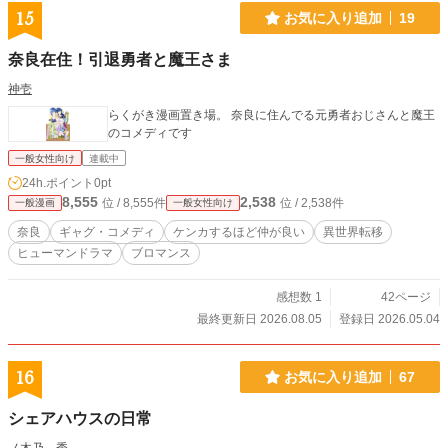
15
お気に入り追加
19
奈良在住！引退勇者と魔王さま
神壱
らくがき漫画置き場。 奈良に住んでる元勇者おじさんと魔王
のコメディです
一般女性向け
連載中
24h.ポイント
0pt
8,555
2,538
位 / 8,555件
位 / 2,538件
一般漫画
一般女性向け
奈良
ギャグ・コメディ
ケンカするほど仲が良い
異世界転移
ヒューマンドラマ
ブロマンス
感想数 1
42ページ
最終更新日 2026.08.05
登録日 2026.05.04
16
お気に入り追加
67
シェアハウスの日常