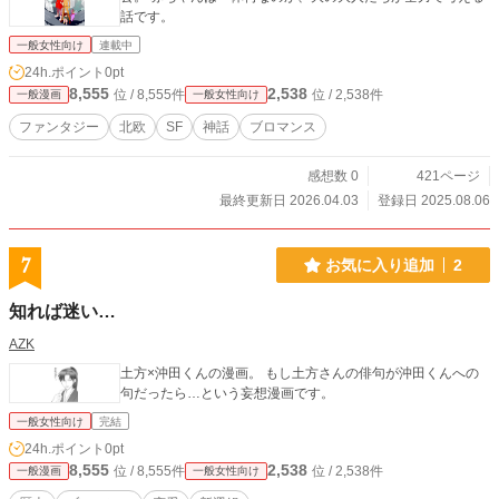
話です。
一般女性向け
連載中
24h.ポイント
0pt
8,555
2,538
位 / 8,555件
位 / 2,538件
一般漫画
一般女性向け
ファンタジー
北欧
SF
神話
ブロマンス
感想数 0
421ページ
最終更新日 2026.04.03
登録日 2025.08.06
7
お気に入り追加
2
知れば迷い…
AZK
土方×沖田くんの漫画。 もし土方さんの俳句が沖田くんへの
句だったら…という妄想漫画です。
一般女性向け
完結
24h.ポイント
0pt
8,555
2,538
位 / 8,555件
位 / 2,538件
一般漫画
一般女性向け