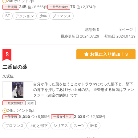
24h.ポイント
7pt
245
76
位 / 8,555件
位 / 2,374件
一般漫画
一般男性向け
SF
アクション
少年
ブロマンス
感想数 0
8ページ
最終更新日 2024.07.29
登録日 2024.07.29
3
お気に入り追加
3
二番目の薬
久坂佳
自分が作った薬を使うことがトラウマになった部下と、部下
の背中を押してあげたい上司の話。 ※登場する病気はファン
タジー（架空の病気）です
一般女性向け
完結
24h.ポイント
0pt
8,555
2,538
位 / 8,555件
位 / 2,538件
一般漫画
一般女性向け
ブロマンス
上司と部下
シリアス
スーツ
医者