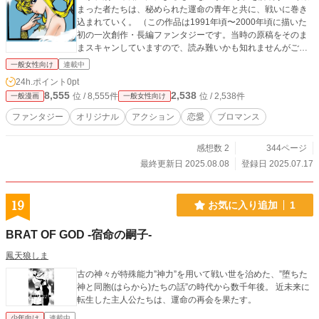
まった者たちは、秘められた運命の青年と共に、戦いに巻き
込まれていく。 （この作品は1991年頃〜2000年頃に描いた
初の一次創作・長編ファンタジーです。当時の原稿をそのま
まスキャンしていますので、読み難いかも知れませんがご了
承下さいませ）
一般女性向け
連載中
24h.ポイント
0pt
8,555
2,538
位 / 8,555件
位 / 2,538件
一般漫画
一般女性向け
ファンタジー
オリジナル
アクション
恋愛
ブロマンス
感想数 2
344ページ
最終更新日 2025.08.08
登録日 2025.07.17
19
お気に入り追加
1
BRAT OF GOD -宿命の嗣子-
鳳天狼しま
古の神々が特殊能力”神力”を用いて戦い世を治めた、”堕ちた
神と同胞(はらから)たちの話”の時代から数千年後。 近未来に
転生した主人公たちは、運命の再会を果たす。
少年向け
連載中