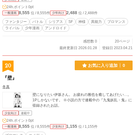
24h.ポイント
0pt
8,555
2,488
位 / 8,555件
位 / 2,488件
一般漫画
少年向け
ファンタジー
バトル
シリアス
SF
神様
異能力
ブロマンス
ライバル
少年漫画
アンドロイド
感想数 0
20ページ
最終更新日 2026.01.28
登録日 2023.04.21
20
お気に入り追加
0
『壁』
冬真
壁になりたい伊坂さん。 お疲れの雅也を癒してあげたい…。
1Pしかないです。 ※小説の方で連載中の『九鬼妖乱・鬼』に
収録されたお話。
少女向け
連載中
24h.ポイント
0pt
8,555
1,155
位 / 8,555件
位 / 1,155件
一般漫画
少女向け