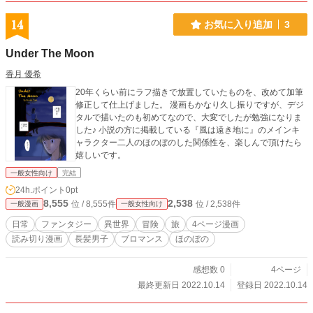
14
お気に入り追加
3
Under The Moon
香月 優希
20年くらい前にラフ描きで放置していたものを、改めて加筆
修正して仕上げました。 漫画もかなり久し振りですが、デジ
タルで描いたのも初めてなので、大変でしたが勉強になりま
した♪ 小説の方に掲載している『風は遠き地に』のメインキ
ャラクター二人のほのぼのした関係性を、楽しんで頂けたら
嬉しいです。
一般女性向け
完結
24h.ポイント
0pt
8,555
2,538
位 / 8,555件
位 / 2,538件
一般漫画
一般女性向け
日常
ファンタジー
異世界
冒険
旅
4ページ漫画
読み切り漫画
長髪男子
ブロマンス
ほのぼの
感想数 0
4ページ
最終更新日 2022.10.14
登録日 2022.10.14