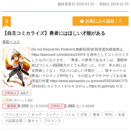
最終更新日 2026.03.15
登録日 2024.02.25
9
お気に入り追加
7
【自主コミカライズ】勇者にはほしい才能がある
東龍ベコス
Do not Repost.No Pinterest.無断利用/使用/意図的模倣禁止。
https://tapnovel.com/stories/24978 を原作としてコミカライズ
したものになります。 『勇者』の家系であるギンは、運動神
経ばつぐん＋戦闘能力がとても高かった。だが、本人的には
全然嬉しくなく、代わりにほしい才能が……。陰キャバトル
夢追いブロマンスRPG(？)。 ※小説もチマチマやってみる無
理並行作業 https://www.alphapolis.co.jp/novel/559384847/75
2916261 ※イラストや小ネタやら→https://x.gd/orqIu ※ポイ
ピクの方が更新は早いです→https://x.gd/LQuCy
少年向け
連載中
24h.ポイント
0pt
8,555
2,488
位 / 8,555件
位 / 2,488件
一般漫画
少年向け
ファンタジー
ギャグ・コメディ
バトル
日常
勇者
RPG
友達
小説家志望
陰キャ
ブロマンス