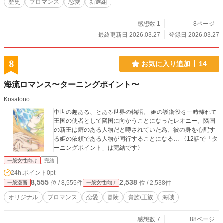
歴史
ブロマンス
恋愛
新選組
感想数 1
8ページ
最終更新日 2026.03.27
登録日 2026.03.27
8
お気に入り追加
14
海流ロマンス〜ターニングポイント〜
Kosatono
中世の趣ある、とある世界の物語。 姫の護衛役を一時離れて
王国の使者として隣国に向かうことになったレオニー。隣国
の新王は癖のある人物だと噂されていた為、彼の身を心配す
る姫の依頼である人物が同行することになる… 〈12話で「タ
ーニングポイント」は完結です〉
一般女性向け
完結
24h.ポイント
0pt
8,555
2,538
位 / 8,555件
位 / 2,538件
一般漫画
一般女性向け
オリジナル
ブロマンス
恋愛
冒険
貴族/王族
海賊
感想数 7
88ページ