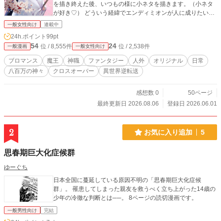
を描き終えた後、いつもの様に小ネタを描きます。（小ネタ
が好き♡） どういう経緯でエンディミオンが人に成りたいと
願えば良かったかは、『零落宝石令嬢・魔王執事と家令⑤』
一般女性向け
連載中
をご覧くださいませ。
24h.ポイント
99pt
54
24
位 / 8,555件
位 / 2,538件
一般漫画
一般女性向け
ブロマンス
魔王
神職
ファンタジー
人外
オリジナル
日常
八百万の神々
クロスオーバー
異世界逆転送
感想数 0
50ページ
最終更新日 2026.08.06
登録日 2026.06.01
2
お気に入り追加
5
思春期巨大化症候群
ゆーぐち
日本全国に蔓延している原因不明の「思春期巨大化症候
群」。 罹患してしまった親友を救うべく立ち上がった14歳の
少年の冷徹な判断とは──。 8ページの読切漫画です。
一般男性向け
完結