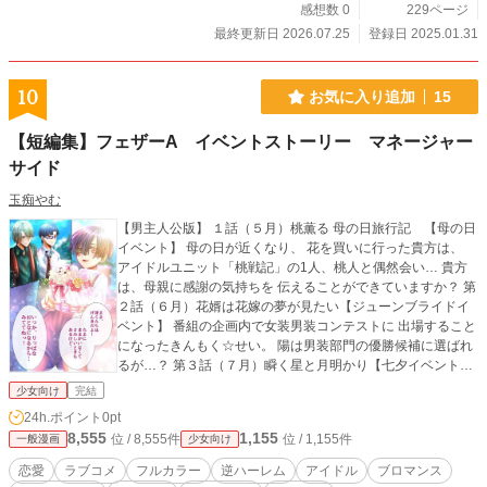
感想数 0
229ページ
最終更新日 2026.07.25
登録日 2025.01.31
10
お気に入り追加
15
【短編集】フェザーA イベントストーリー マネージャー
サイド
玉痴やむ
【男主人公版】 １話（５月）桃薫る 母の日旅行記 【母の日
イベント】 母の日が近くなり、 花を買いに行った貴方は、
アイドルユニット「桃戦記」の1人、桃人と偶然会い… 貴方
は、母親に感謝の気持ちを 伝えることができていますか？ 第
２話（６月）花婿は花嫁の夢が見たい【ジューンブライドイ
ベント】 番組の企画内で女装男装コンテストに 出場すること
になったきんもく☆せい。 陽は男装部門の優勝候補に選ばれ
るが…？ 第３話（７月）瞬く星と月明かり【七夕イベント】
「七夕」をテーマに、雑誌のインタビュー内容を 考えること
少女向け
完結
になったスタームーンの東雲誠と愛空灯莉。 2人は、七夕の
24h.ポイント
0pt
思い出である、 出会いのエピソードを語ることに… 同人一次
8,555
1,155
位 / 8,555件
位 / 1,155件
一般漫画
少女向け
創作アイドルプロジェクト「フェザーA」 公式 https://twitter.
com/Feather_Ace https://www.youtube.com/channel/UCGZWf
恋愛
ラブコメ
フルカラー
逆ハーレム
アイドル
ブロマンス
uqVNwufk9ni1WV5CHA