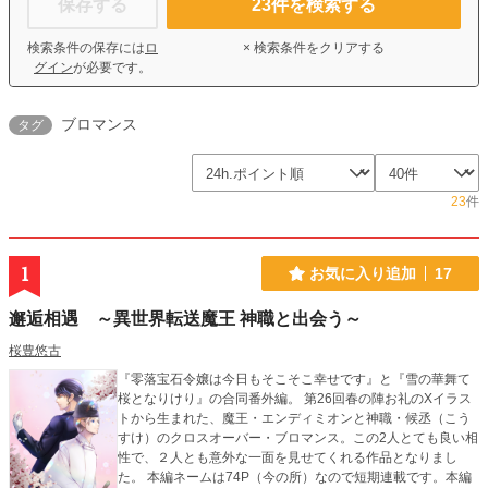
保存する
23
件を検索する
検索条件の保存には
ロ
× 検索条件をクリアする
グイン
が必要です。
ブロマンス
タグ
23
件
1
お気に入り追加
17
邂逅相遇 ～異世界転送魔王 神職と出会う～
桜豊悠古
『零落宝石令嬢は今日もそこそこ幸せです』と『雪の華舞て
桜となりけり』の合同番外編。 第26回春の陣お礼のXイラス
トから生まれた、魔王・エンディミオンと神職・候丞（こう
すけ）のクロスオーバー・ブロマンス。この2人とても良い相
性で、２人とも意外な一面を見せてくれる作品となりまし
た。 本編ネームは74P（今の所）なので短期連載です。本編