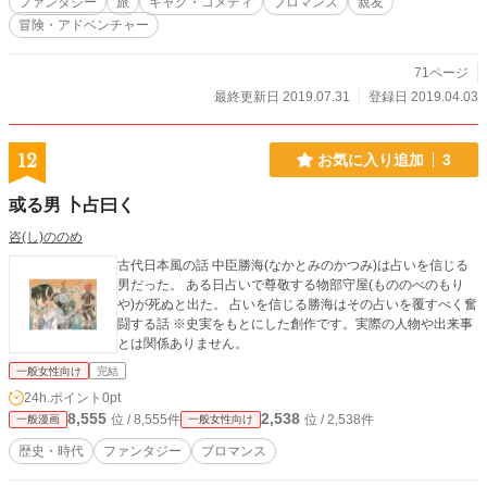
ファンタジー
旅
ギャグ・コメディ
ブロマンス
親友
冒険・アドベンチャー
71ページ
最終更新日 2019.07.31
登録日 2019.04.03
12
お気に入り追加
3
或る男 卜占曰く
咨(し)ののめ
古代日本風の話 中臣勝海(なかとみのかつみ)は占いを信じる
男だった。 ある日占いで尊敬する物部守屋(もののべのもり
や)が死ぬと出た。 占いを信じる勝海はその占いを覆すべく奮
闘する話 ※史実をもとにした創作です。実際の人物や出来事
とは関係ありません。
一般女性向け
完結
24h.ポイント
0pt
8,555
2,538
位 / 8,555件
位 / 2,538件
一般漫画
一般女性向け
歴史・時代
ファンタジー
ブロマンス