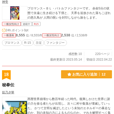
神壱
ブロマンス～ＢＬ・バトルファンタジーです。 余命5分の状
態で永遠に生き続ける下僕と、 天界を追放された落ちこぼれ
の悠久鳥が 人間の呪いを封印しながら旅をします。
一般女性向け
連載中
R15
24h.ポイント
0pt
8,555
2,538
位 / 8,555件
位 / 2,538件
一般漫画
一般女性向け
ブロマンス
R-15
主従
ファンタジー
感想数 10
220ページ
最終更新日 2023.05.14
登録日 2022.04.22
18
お気に入り追加
12
秘拳伝
舘乃夕華
西暦世界崩壊から数百年経った時代。復興しかけた世界に謎
の力を操る者たちが出現し、次々に村や集落が壊滅していっ
た。 かつて文明を滅ぼしたという未知のエネルギーの暴走な
のか、別の未知の力によるものなのか。 それを解明すべく集