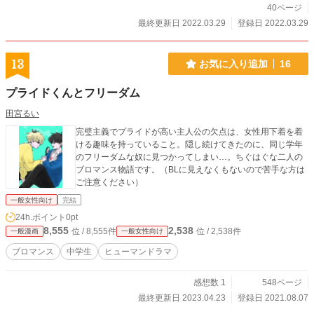
40ページ
最終更新日 2022.03.29
登録日 2022.03.29
13
お気に入り追加
16
プライドくんとフリーダム
田宮るい
完璧主義でプライドが高い主人公の欠点は、女性用下着を着
ける趣味を持っていること。隠し続けてきたのに、同じ学年
のフリーダムな奴に見つかってしまい…。ちぐはぐな二人の
ブロマンス物語です。（BLに見えなくもないので苦手な方は
ご注意ください）
一般女性向け
完結
24h.ポイント
0pt
8,555
2,538
位 / 8,555件
位 / 2,538件
一般漫画
一般女性向け
ブロマンス
中学生
ヒューマンドラマ
感想数 1
548ページ
最終更新日 2023.04.23
登録日 2021.08.07