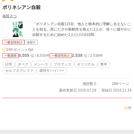
ポリネシアン自殺
禄田さつ
「ポリネシアン自殺1日目、他人と根本的に理解し合えないこ
とを知る」死にたさや衝動性を抱えた2人が、徐々に緩やかに
自殺するために始めた2人だけの5日間。
一般女性向け
連載中
24h.ポイント
0pt
8,555
2,538
位 / 8,555件
位 / 2,538件
一般漫画
一般女性向け
日常
ダーク
メンヘラ
ブロマンス
オリジナル
青年
セルフネグレクト
虐待サバイバー
感想数 0
286ページ
最終更新日 2026.07.29
登録日 2024.11.14
23
件