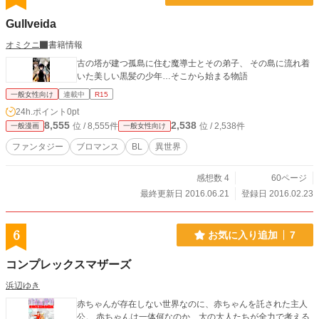
Gullveida
オミクニ
書籍情報
古の塔が建つ孤島に住む魔導士とその弟子、 その島に流れ着
いた美しい黒髪の少年…そこから始まる物語
一般女性向け
連載中
R15
24h.ポイント
0pt
8,555
2,538
位 / 8,555件
位 / 2,538件
一般漫画
一般女性向け
ファンタジー
ブロマンス
BL
異世界
感想数 4
60ページ
最終更新日 2016.06.21
登録日 2016.02.23
6
お気に入り追加
7
コンプレックスマザーズ
浜辺ゆき
赤ちゃんが存在しない世界なのに、赤ちゃんを託された主人
公。 赤ちゃんは一体何なのか、大の大人たちが全力で考える