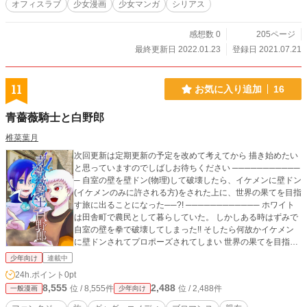
オフィスラブ
少女漫画
少女マンガ
シリアス
感想数 0
205ページ
最終更新日 2022.01.23
登録日 2021.07.21
11
お気に入り追加
16
青薔薇騎士と白野郎
椎菜葉月
次回更新は定期更新の予定を改めて考えてから 描き始めたい
と思っていますのでしばしお待ちください ───────────
─ 自室の壁を壁ドン(物理)して破壊したら、イケメンに壁ドン
(イケメンのみに許される方)をされた上に、世界の果てを目指
す旅に出ることになった──?! ──────────── ホワイト
は田舎町で農民として暮らしていた。 しかしある時はずみで
自室の壁を拳で破壊してしまった!! そしたら何故かイケメン
に壁ドンされてプロポーズされてしまい 世界の果てを目指す
旅に出ることになってしまった!! 広大なファンタジー世界を
少年向け
連載中
ゆるゆるのんびり旅をする友情の物語 ※当作品はBLではなく
24h.ポイント
0pt
ブロマンスとなっています※ ──────────── 同人誌とし
8,555
2,488
位 / 8,555件
位 / 2,488件
一般漫画
少年向け
て発行もしています 一巻… https://kaeruotaku.booth.pm/item
s/485296 二巻… https://kaeruotaku.booth.pm/items/657469