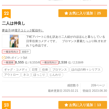
22
お気に入り追加
25
二人は仲良し
夢追子(@電子コミック配信中）
下町アパートに住む訳あり二人組がのほほんと暮らしている
日常任侠コメディです。 ブロマンス要素たっぷりBLすれす
れ？な作品です。
一般女性向け
連載中
24h.ポイント
0pt
8,555
2,538
位 / 8,555件
位 / 2,538件
一般漫画
一般女性向け
ギャグ・コメディ
日常
任侠
ブロマンス
ほのぼの時々シリアス
アウトロー
ネコ
ほっこり
じんわり
感想数 0
209ページ
最終更新日 2025.02.21
登録日 2023.06.30
23
お気に入り追加
13