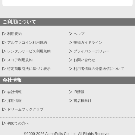
ご利用について
利用規約
ヘルプ
アルファコイン利用規約
投稿ガイドライン
レンタルサービス利用規約
プライバシーポリシー
スコア利用規約
お問い合わせ
特定商取引法に基づく表示
利用者情報の外部送信について
会社情報
会社情報
IR情報
採用情報
書店様向け
ドリームブッククラブ
初めての方へ
©2000-2026 AlphaPolis Co., Ltd. All Rights Reserved.