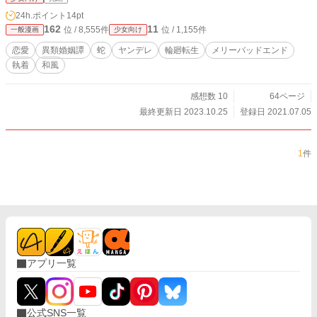
24h.ポイント
14pt
162
11
位 / 8,555件
位 / 1,155件
一般漫画
少女向け
恋愛
異類婚姻譚
蛇
ヤンデレ
輪廻転生
メリーバッドエンド
執着
和風
感想数 10
64ページ
最終更新日 2023.10.25
登録日 2021.07.05
1
件
アプリ一覧
公式SNS一覧