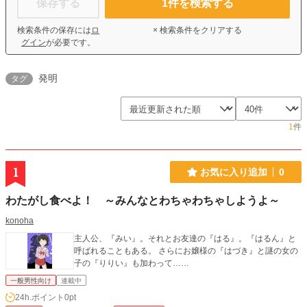
保存する
1
件を検索する
検索条件の保存には
ロ
× 検索条件をクリアする
グイン
が必要です。
発明
タグ
1
件
1
お気に入り追加
0
わたがし食べよ！ ～みんなとわちゃわちゃしようよ～
konoha
主人公、『みい』。それとお友達の『はる』。『はるん』と
呼ばれることもある。 さらにお嬢様の『はづき』と謎の女の
子の『りりい』も加わって……
一般男性向け
連載中
24h.ポイント
0pt