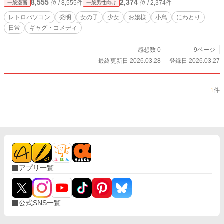
8,555
2,374
位 / 8,555件
位 / 2,374件
一般漫画
一般男性向け
レトロパソコン
発明
女の子
少女
お嬢様
小鳥
にわとり
日常
ギャグ・コメディ
感想数 0
9ページ
最終更新日 2026.03.28
登録日 2026.03.27
1
件
アプリ一覧
公式SNS一覧