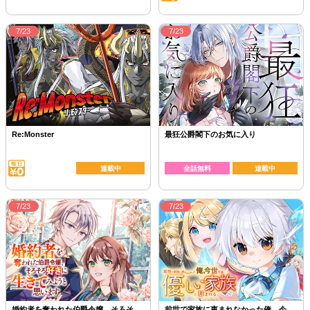
7/23
7/23
Re:Monster
最狂公爵閣下のお気に入り
連載中
全話無料
連載中
7/23
7/23
婚約者を奪われた伯爵令嬢、そろそ
前世で家族に恵まれなかった俺、今