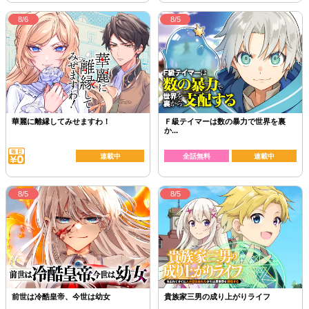
8/6
8/5
華麗に離縁してみせますわ！
Ｆ級テイマーは数の暴力で世界を裏
か...
連載中
全話無料
連載中
8/5
8/5
前世は冷酷皇帝、今世は幼女
貴族家三男の成り上がりライフ