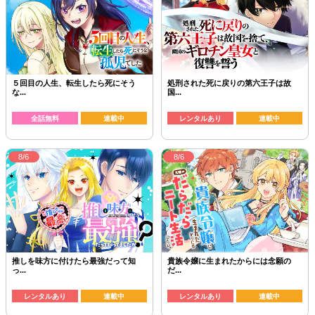
５回目の人生、転生したら死にそう
処刑された死に戻りの第六王子は故
な...
国...
全話無料
連載中
レンタルあり
連載中
8/6
8/6
推しを味方に付けたら最強だって知
貴族令嬢に生まれたからには念願の
っ...
だ...
レンタルあり
連載中
レンタルあり
連載中