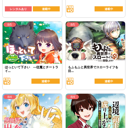
レンタルあり
連載中
連載中
8/5
8/5
ほっといて下さい ―従魔とチートラ
もふもふと異世界でスローライフを
イ...
目...
連載中
連載中
8/4
8/4