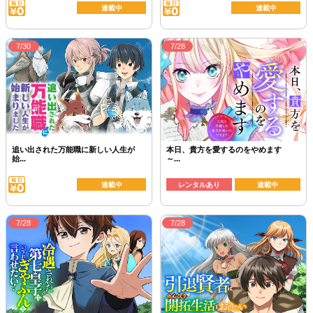
連載中
連載中
7/30
7/28
追い出された万能職に新しい人生が
本日、貴方を愛するのをやめます
始...
～...
連載中
レンタルあり
連載中
7/28
7/28