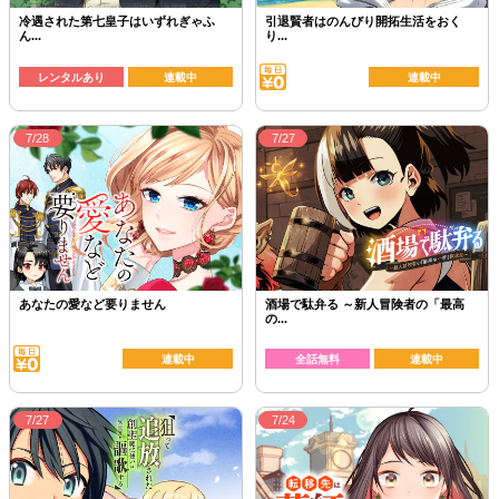
冷遇された第七皇子はいずれぎゃふ
引退賢者はのんびり開拓生活をおく
ん...
り...
レンタルあり
連載中
連載中
7/28
7/27
あなたの愛など要りません
酒場で駄弁る ～新人冒険者の「最高
の...
連載中
全話無料
連載中
7/27
7/24