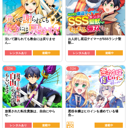
泣いて謝られても教会には戻りませ
お人好し底辺テイマーがSSSランク聖
ん...
獣...
レンタルあり
連載中
レンタルあり
連載中
7/24
7/24
放逐された転生貴族は、自由にやら
悪役令嬢はヒロインを虐めている場
せ...
合...
レンタルあり
連載中
連載中