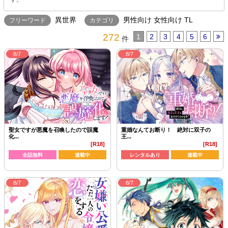
異世界
男性向け 女性向け TL
フリーワード
カテゴリ
272
1
2
3
4
5
6
件
8/7
8/7
聖女ですが悪魔を召喚したので誤魔
重婚なんてお断り！ 絶対に双子の
化...
王...
[R18]
[R18]
全話無料
連載中
レンタルあり
連載中
8/7
8/7