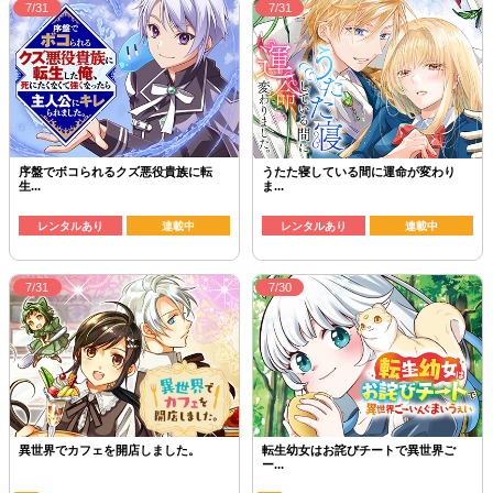
7/31
7/31
序盤でボコられるクズ悪役貴族に転
うたた寝している間に運命が変わり
生...
ま...
レンタルあり
連載中
レンタルあり
連載中
7/31
7/30
異世界でカフェを開店しました。
転生幼女はお詫びチートで異世界ご
ー...