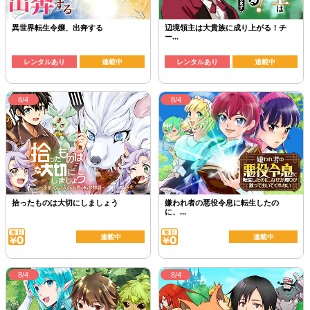
異世界転生令嬢、出奔する
辺境領主は大貴族に成り上がる！チ
ー...
レンタルあり
連載中
レンタルあり
連載中
8/4
8/4
拾ったものは大切にしましょう
嫌われ者の悪役令息に転生したの
に、...
連載中
連載中
8/4
8/4