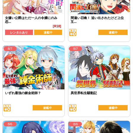
女嫌い公爵はただ一人の令嬢にのみ
間違い召喚！ 追い出されたけど上位
恋...
互...
[R18]
レンタルあり
連載中
連載中
8/7
8/7
いずれ最強の錬金術師？
異世界転生騒動記
連載中
連載中
8/6
8/6