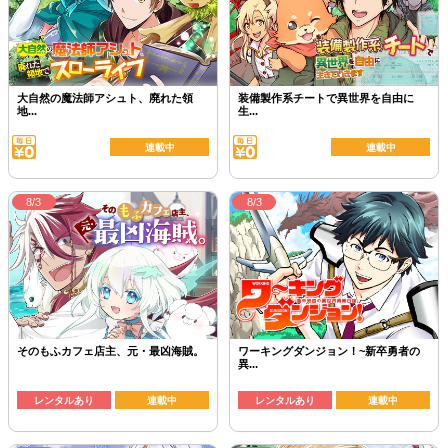
大自然の魔法師アシュト、廃れた領
装備製作系チートで異世界を自由に
地...
生...
連載中
連載中
8/3
8/3
そのもふカフェ店主、元・最凶海賊。
ワーキングダンジョン！~新卒勇者の
異...
レンタルあり
連載中
レンタルあり
連載中