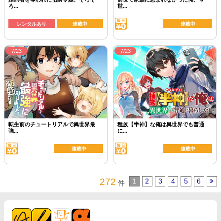
ろ...
世...
レンタルあり
連載中
連載中
7/23
7/23
転生前のチュートリアルで異世界最
種族【半神】な俺は異世界でも普通
強...
に...
連載中
連載中
272
1
2
3
4
5
6
件