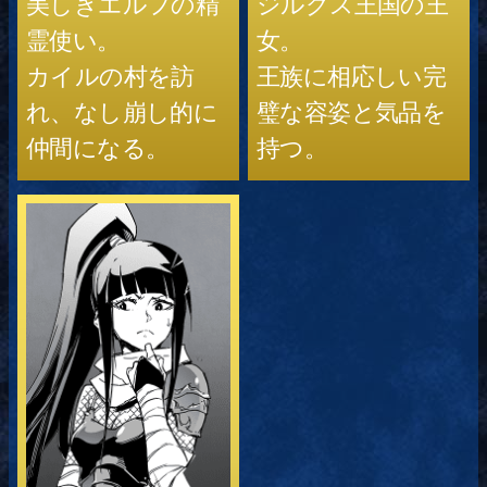
美しきエルフの精
ジルグス王国の王
霊使い。
女。
カイルの村を訪
王族に相応しい完
れ、なし崩し的に
璧な容姿と気品を
仲間になる。
持つ。