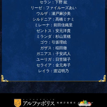
セラン：下野 紘
リーゼ：ファイルーズあい
ウルザ：瀬戸麻沙美
シルドニア：髙橋ミナミ
ミレーナ：前田佳織里
ゼントス：安元洋貴
ミランダ：杉山里穂
ゴウ：引坂理絵
ガザス：稲田徹
ガニアス：子安武人
ユーリガ：日笠陽子
セライア：金元寿子
レイラ：渡辺明乃