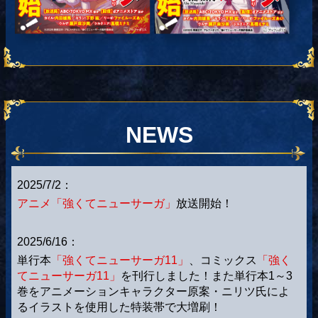
NEWS
2025/7/2：
アニメ「強くてニューサーガ」
放送開始！
2025/6/16：
単行本
「強くてニューサーガ11」
、コミックス
「強く
てニューサーガ11」
を刊行しました！また単行本1～3
巻をアニメーションキャラクター原案・ニリツ氏によ
るイラストを使用した特装帯で大増刷！