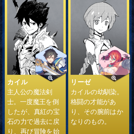
カイル
リーゼ
主人公の魔法剣
カイルの幼馴染。
士。一度魔王を倒
格闘の才能があ
したが、真紅の宝
り、その腕前はか
石の力で過去に戻
なりのもの。
り、再び冒険を始