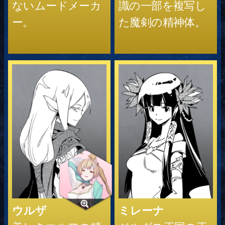
ないムードメーカ
識の一部を複写し
ー。
た魔剣の精神体。
ウルザ
ミレーナ