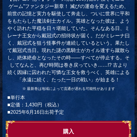
ゲーム”ファンタジー新章！ 滅びの運命を変えるため、
前世の記憶と実力を駆使して奔走し、ついに世界に平和
をもたらした魔法剣士カイル。英雄となった彼は、よう
やく訪れた平穏を日々堪能していた。そんなある日、ミ
レーナ王女から戴冠式の招待状が届く。だがミレーナ曰
く、戴冠式を狙う怪事件が連続しているという。果たし
て戴冠式当日。現れた謎の黒騎士がカイル達すら蹴散ら
し、絶体絶命となったその時――すべてが停止する。そ
してなんと、再び時間は巻き戻っていき……!? 古より
続く因縁に囚われた可憐な王女を救うべく、英雄による
「永遠に続く、たった一日の戦い」が始まる！
※ 最新巻は地域によって流通が遅れる可能性があります
■単行本
■定価：1,430円（税込）
■2025年6月16日出荷予定
購入