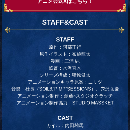
アニメ公式Xはこちら！
STAFF&CAST
STAFF
原作：阿部正行
原作イラスト：布施龍太
漫画：三浦 純
監督：水沢直木
シリーズ構成：猪原健太
アニメーションキャラ原案：ニリツ
音楽：社長（SOIL&”PIMP”SESSIONS）、穴沢弘慶
アニメーション制作：創通×スタジオクラッチ
アニメーション制作協力：STUDIO MASSKET
CAST
カイル：内田雄馬