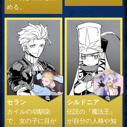
める。
セラン
シルドニア
カイルの幼馴染
伝説の『魔法王』
で、女の子に目が
が自分の人格や知