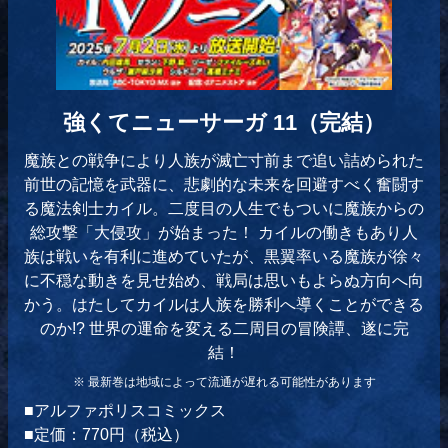
強くてニューサーガ 11（完結）
魔族との戦争により人族が滅亡寸前まで追い詰められた
前世の記憶を武器に、悲劇的な未来を回避すべく奮闘す
る魔法剣士カイル。二度目の人生でもついに魔族からの
総攻撃「大侵攻」が始まった！ カイルの働きもあり人
族は戦いを有利に進めていたが、黒翼率いる魔族が徐々
に不穏な動きを見せ始め、戦局は思いもよらぬ方向へ向
かう。はたしてカイルは人族を勝利へ導くことができる
のか!? 世界の運命を変える二周目の冒険譚、遂に完
結！
※ 最新巻は地域によって流通が遅れる可能性があります
■アルファポリスコミックス
■定価：770円（税込）