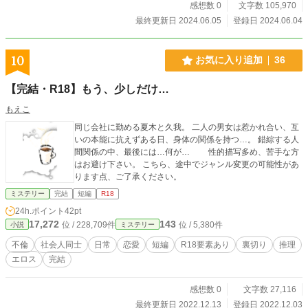
感想数 0
文字数 105,970
最終更新日 2024.06.05
登録日 2024.06.04
10
お気に入り追加
36
【完結・R18】もう、少しだけ…
もえこ
同じ会社に勤める夏木と久我。 二人の男女は惹かれ合い、互
いの本能に抗えずある日、身体の関係を持つ…。 錯綜する人
間関係の中、最後には…何が… 性的描写多め、苦手な方
はお避け下さい。 こちら、途中でジャンル変更の可能性があ
ります点、ご了承ください。
ミステリー
完結
短編
R18
24h.ポイント
42pt
17,272
143
位 / 228,709件
位 / 5,380件
小説
ミステリー
不倫
社会人同士
日常
恋愛
短編
R18要素あり
裏切り
推理
エロス
完結
感想数 0
文字数 27,116
最終更新日 2022.12.13
登録日 2022.12.03