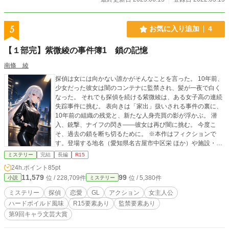
5
お気に入り追加
4
【１部完】紫微綾の事件簿1 鎖の記憶
南條 綾
探偵は女には向かない誰かがそんなことを言った。 10年前、
少女だった彼女は闇のコンテナに監禁され、髪が一夜で白く
なった。 それでも探偵を続ける紫微綾は、ある女子高の連続
失踪事件に挑む。 表向きは「家出」扱いされる事件の裏に、
10年前の組織の残党と、新たな人身売買の影が浮かぶ。 潜
入、銃撃、ナイフの閃き——彼女は再び闇に挑む。 今度こ
そ、過去の鎖を断ち切るために。 ※本作はフィクションで
す。登場する地名（愛知県名古屋市中区栄 ほか）や施設・店
舗・団体・人物・出来事は実在のものと関係ありません。 ※
ミステリー
完結
長編
R15
作中の法律・制度・料金・店舗運用の描写は演出上の表現
24h.ポイント
85pt
で、実際と異なる場合があります。 ※違法・危険行為や未成
11,579
99
位 / 228,709件
位 / 5,380件
小説
ミステリー
年の飲酒・喫煙・風俗利用を容認・推奨する意図はありませ
ん。 模倣はお控えください。 ※記載の商標・商品名は各権利
ミステリー
探偵
恋愛
GL
アクション
女主人公
者に帰属します。
ハードボイルド風味
R15要素あり
監禁要素あり
第9回キャラ文芸大賞