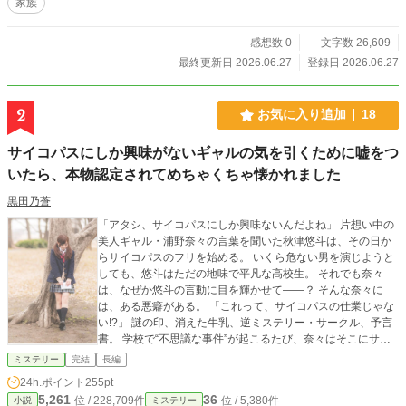
家族
感想数 0
文字数 26,609
最終更新日 2026.06.27
登録日 2026.06.27
2
お気に入り追加
18
サイコパスにしか興味がないギャルの気を引くために嘘をつ
いたら、本物認定されてめちゃくちゃ懐かれました
黒田乃蒼
「アタシ、サイコパスにしか興味ないんだよね」 片想い中の
美人ギャル・浦野奈々の言葉を聞いた秋津悠斗は、その日か
らサイコパスのフリを始める。 いくら危ない男を演じようと
しても、悠斗はただの地味で平凡な高校生。 それでも奈々
は、なぜか悠斗の言動に目を輝かせて――？ そんな奈々に
は、ある悪癖がある。 「これって、サイコパスの仕業じゃな
い!?」 謎の印、消えた牛乳、逆ミステリー・サークル、予言
書。 学校で“不思議な事件”が起こるたび、奈々はそこにサイ
コパスの影を見出してしまう。 奈々の視線を奪われないた
ミステリー
完結
長編
め。 そして、彼女の理想の男になるため。 今日も悠斗は、サ
24h.ポイント
255pt
イコパスのフリをしながら事件の謎を解く。 サイコパスにな
5,261
36
位 / 228,709件
位 / 5,380件
小説
ミステリー
りたい凡人男子と、サイコパスに惹かれる美人ギャルの、勘