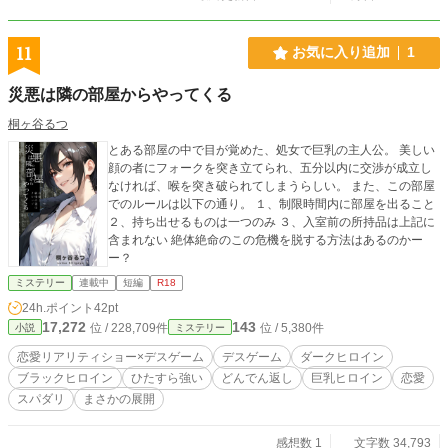
11
お気に入り追加
1
災悪は隣の部屋からやってくる
桐ヶ谷るつ
とある部屋の中で目が覚めた、処女で巨乳の主人公。 美しい
顔の者にフォークを突き立てられ、五分以内に交渉が成立し
なければ、喉を突き破られてしまうらしい。 また、この部屋
でのルールは以下の通り。 １、制限時間内に部屋を出ること
２、持ち出せるものは一つのみ ３、入室前の所持品は上記に
含まれない 絶体絶命のこの危機を脱する方法はあるのかー
ー？
ミステリー
連載中
短編
R18
24h.ポイント
42pt
17,272
143
位 / 228,709件
位 / 5,380件
小説
ミステリー
恋愛リアリティショー×デスゲーム
デスゲーム
ダークヒロイン
ブラックヒロイン
ひたすら強い
どんでん返し
巨乳ヒロイン
恋愛
スパダリ
まさかの展開
感想数 1
文字数 34,793