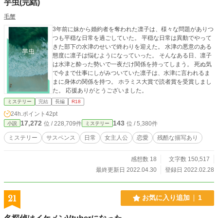
芋虫(完結)
毛蟹
3年前に妹から婚約者を奪われた凛子は、様々な問題がありつ
つも平穏な日常を過ごしていた。 平穏な日常は異動でやって
きた部下の水津のせいで終わりを迎えた。 水津の悪意のある
態度に凛子は悩むようになっていった。 そんなある日、凛子
は水津と酔った勢いで一夜だけ関係を持ってしまう。 死ぬ気
で今まで仕事にしがみついていた凛子は、水津に言われるま
まに身体の関係を持つ。 ホラミス大賞で読者賞を受賞しまし
た。 応援ありがとうございました。
ミステリー
完結
長編
R18
24h.ポイント
42pt
17,272
143
位 / 228,709件
位 / 5,380件
小説
ミステリー
ミステリー
サスペンス
日常
女主人公
恋愛
残酷な描写あり
感想数 18
文字数 150,517
最終更新日 2022.04.30
登録日 2022.02.28
21
お気に入り追加
1