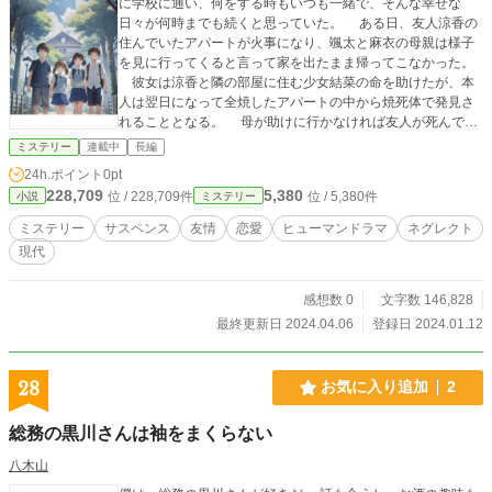
に学校に通い、何をする時もいつも一緒で、そんな幸せな
日々が何時までも続くと思っていた。 ある日、友人涼香の
住んでいたアパートが火事になり、颯太と麻衣の母親は様子
を見に行ってくると言って家を出たまま帰ってこなかった。
彼女は涼香と隣の部屋に住む少女結菜の命を助けたが、本
人は翌日になって全焼したアパートの中から焼死体で発見さ
れることとなる。 母が助けに行かなければ友人が死んでい
たであろうことから、何が正しかったのかと悩み苦しむ颯太
ミステリー
連載中
長編
と麻衣。 何故母は、死ななければならなかったのか？ 煙
24h.ポイント
0pt
を大量に吸ってしまった涼香はしばらくして病院で目覚める
228,709
5,380
位 / 228,709件
位 / 5,380件
小説
ミステリー
も、逃げ遅れたせいで彼等の母を殺してしまったとショック
を受ける。 火事をきっかけにどんどんと崩壊していく友
ミステリー
サスペンス
友情
恋愛
ヒューマンドラマ
ネグレクト
情。 そもそもアパートの火事は何故起こったのか？
現代
虐待、ネグレクト、傷害事件...物語はどうなっていくの
か？ 色んな人間の感情が交差するヒューマンドラマ。
感想数 0
文字数 146,828
最終更新日 2024.04.06
登録日 2024.01.12
28
お気に入り追加
2
総務の黒川さんは袖をまくらない
八木山