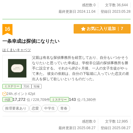
感想数 0
文字数 36,644
最終更新日 2024.11.04
登録日 2023.05.28
16
お気に入り追加
7
一条幸成は探偵になりたい
はくまいキャベツ
父親は有名な探偵事務所を経営しており、自分もいつかそう
なりたいと思っていた幸成は、学校非公認の探偵事務所を勝
手に設立する。 それから約2ヶ月後、一人の女子生徒がやっ
て来た。 彼女の依頼は、自分の下駄箱に入っていた恋文の差
出人を探して欲しいというものだった。
ミステリー
完結
短編
24h.ポイント
42pt
17,272
143
位 / 228,709件
位 / 5,380件
小説
ミステリー
推理要素あり
恋愛
中学生
青春
感想数 0
文字数 12,995
最終更新日 2025.08.27
登録日 2025.08.27