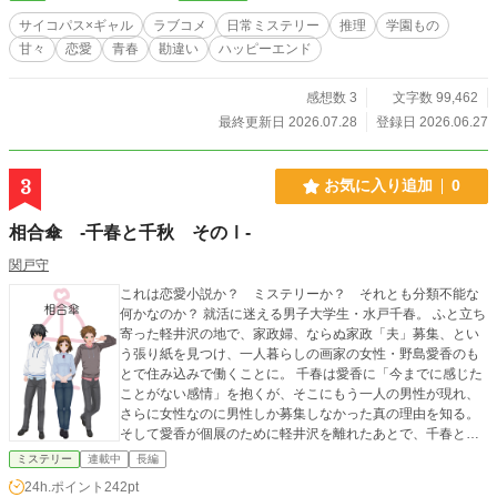
違いラブコメ×日常ミステリー！
サイコパス×ギャル
ラブコメ
日常ミステリー
推理
学園もの
甘々
恋愛
青春
勘違い
ハッピーエンド
感想数 3
文字数 99,462
最終更新日 2026.07.28
登録日 2026.06.27
3
お気に入り追加
0
相合傘 -千春と千秋 そのⅠ-
関戸守
これは恋愛小説か？ ミステリーか？ それとも分類不能な
何かなのか？ 就活に迷える男子大学生・水戸千春。 ふと立ち
寄った軽井沢の地で、家政婦、ならぬ家政「夫」募集、とい
う張り紙を見つけ、一人暮らしの画家の女性・野島愛香のも
とで住み込みで働くことに。 千春は愛香に「今までに感じた
ことがない感情」を抱くが、そこにもう一人の男性が現れ、
さらに女性なのに男性しか募集しなかった真の理由を知る。
そして愛香が個展のために軽井沢を離れたあとで、千春とも
う一人の男性が留守番をしていると、遠く離れた地で、愛香
ミステリー
連載中
長編
が意識不明で発見され―― ※NLが軸ですが、BL、GL描写も
24h.ポイント
242pt
あります。 半年かけて書いた大長編の第一部。 長すぎて作品