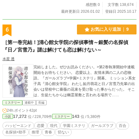
感想数 0
文字数 138,674
最終更新日 2026.01.02
登録日 2025.10.17
6
お気に入り追加
9
［第一巻完結！]清心館女学院の探偵事情～銀髪の名探偵
『日ノ宮雪乃』謎は解けても恋は解けない～
水星 透
完結しました。ぜひお読みください。>第2巻執筆開始中連載
開始をお待ちください。 恋愛以上、友情未満の二人の恋物
語。『ガールズラブ×学園×ミステリ』開幕。 ミッション系女
子高『清心館女学院』 わたし如月萌花と日ノ宮雪乃先輩の出
会いは登校中に薔薇の花束を受け取った事からだった。 そこ
は、生徒たちからは幽霊屋敷と言われる場所で……
ミステリー
連載中
長編
24h.ポイント
42pt
17,272
143
位 / 228,709件
位 / 5,380件
小説
ミステリー
ハッピーエンド
恋愛
現代
学園ミステリ
ガールズラブ
百合
名探偵×助手
推理
青春
切ない