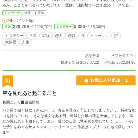
るが、ここ１年は会っていないという医師。 遠距離で年に１度のペースで会っ
ていたという、会社経営者。 姉と人生の時間を共有していた男たち。 彼ら５人
ミステリー
連載中
長編
に共通しているのは、姉を深く愛しているということ。 ５人とも他の男性の存
24h.ポイント
0pt
在は知らなかったが、姉に騙されたと憤る者は一人もいなかった。 和葉は、姉
228,709
5,380
位 / 228,709件
位 / 5,380件
小説
ミステリー
の恋人と名乗る男たちを通して、姉の人生を知っていくことになる。 死んでな
お、彼らの中で鮮やかに生き続ける姉はどんな女だったのか。 自分が知ってい
ミステリー
日常
家族
恋人
恋愛
死
ヒューマン
謎
る姉は、「本当の姉」だったのか？ そして、姉の死の真相とは・・・・
家族愛
人生
感想数 0
文字数 9,449
最終更新日 2022.07.22
登録日 2022.04.30
31
お気に入り追加
1
空を見たあと起こること
森園ことり
書籍情報
パン屋で働く賛歌（さんか）は、青空を見ると予知してしまうという、特殊な能
力を持っていた。 そんな彼女はある日、絶縁した母の死を予知してしまう。 親
友が襲われる予知もしてしまい、賛歌の日常は緊張感を増していく……。 不穏
な予知をめぐるサスペンスミステリー ※この作品はエブリスタにも投稿してい
ます