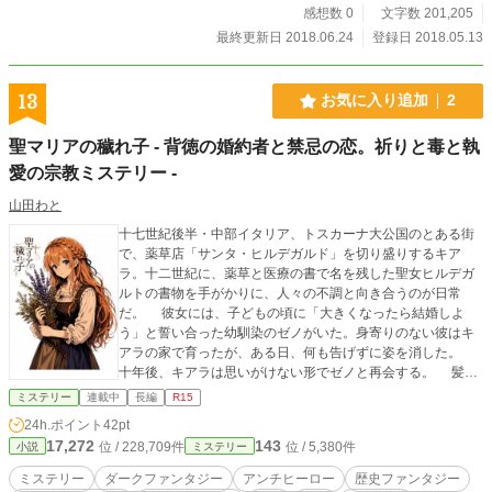
感想数 0
文字数 201,205
最終更新日 2018.06.24
登録日 2018.05.13
13
お気に入り追加
2
聖マリアの穢れ子 - 背徳の婚約者と禁忌の恋。祈りと毒と執
愛の宗教ミステリー -
山田わと
十七世紀後半・中部イタリア、トスカーナ大公国のとある街
で、薬草店「サンタ・ヒルデガルド」を切り盛りするキア
ラ。十二世紀に、薬草と医療の書で名を残した聖女ヒルデガ
ルトの書物を手がかりに、人々の不調と向き合うのが日常
だ。 彼女には、子どもの頃に「大きくなったら結婚しよ
う」と誓い合った幼馴染のゼノがいた。身寄りのない彼はキ
アラの家で育ったが、ある日、何も告げずに姿を消した。
十年後、キアラは思いがけない形でゼノと再会する。 髪を
染め、夜会では女たちの輪の中心で、口説き文句を飛ばして
ミステリー
連載中
長編
R15
場を沸かせるその青年は、かつての無邪気なゼノとはまるで
24h.ポイント
42pt
別人だった。置き去りにされた約束と、なかったことにされ
17,272
143
位 / 228,709件
位 / 5,380件
小説
ミステリー
た年月。素直に喜べない再会の裏で、ゼノは大きな秘密を抱
えていた。 華やかな上流社会の陰で、教会の闇や腐らない
ミステリー
ダークファンタジー
アンチヒーロー
歴史ファンタジー
聖人の遺体、禁忌の愛、毒殺のゴシップが謎となって積もっ