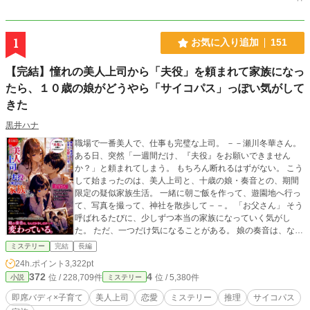
1
お気に入り追加
151
【完結】憧れの美人上司から「夫役」を頼まれて家族になっ
たら、１０歳の娘がどうやら「サイコパス」っぽい気がして
きた
黒井ハナ
職場で一番美人で、仕事も完璧な上司。 －－瀬川冬華さん。
ある日、突然「一週間だけ、『夫役』をお願いできません
か？」と頼まれてしまう。 もちろん断れるはずがない。 こう
して始まったのは、美人上司と、十歳の娘・奏音との、期間
限定の疑似家族生活。 一緒に朝ご飯を作って、遊園地へ行っ
て、写真を撮って、神社を散歩して－－。 「お父さん」 そう
呼ばれるたびに、少しずつ本当の家族になっていく気がし
た。 ただ、一つだけ気になることがある。 娘の奏音は、なん
だか少しだけ……変わっている。 そんな違和感。 十歳にして
ミステリー
完結
長編
は、理屈っぽい。 遊園地では変なことばかり口にする。 で
24h.ポイント
3,322pt
も、まあ、それも個性だと思っていた。 ……あの日までは。
372
4
位 / 228,709件
位 / 5,380件
小説
ミステリー
即席バディ×子育て
美人上司
恋愛
ミステリー
推理
サイコパス