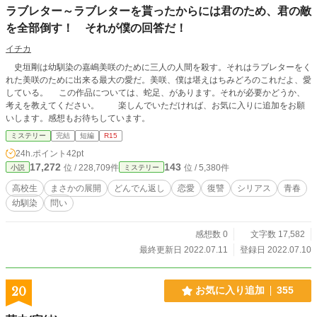
ラブレター～ラブレターを貰ったからには君のため、君の敵
を全部倒す！ それが僕の回答だ！
イチカ
史垣剛は幼馴染の嘉嶋美咲のために三人の人間を殺す。それはラブレターをく
れた美咲のために出来る最大の愛だ。美咲、僕は堪えはちみどろのこれだよ、愛
している。 この作品については、蛇足、があります。それが必要かどうか、
考えを教えてください。 楽しんでいただければ、お気に入りに追加をお願
いします。感想もお待ちしています。
ミステリー
完結
短編
R15
24h.ポイント
42pt
17,272
143
位 / 228,709件
位 / 5,380件
小説
ミステリー
高校生
まさかの展開
どんでん返し
恋愛
復讐
シリアス
青春
幼馴染
問い
感想数 0
文字数 17,582
最終更新日 2022.07.11
登録日 2022.07.10
20
お気に入り追加
355