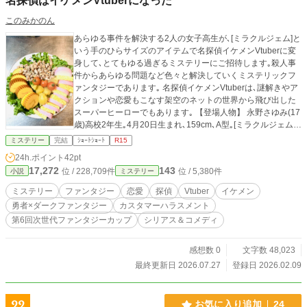
名探偵はイケメンVtuberになった
このみかのん
あらゆる事件を解決する2人の女子高生が､[ミラクルジェム]と
いう手のひらサイズのアイテムで名探偵イケメンVtuberに変
身して､とてもゆる過ぎるミステリーにご招待します｡殺人事
件からあらゆる問題など色々と解決していくミステリックフ
ァンタジーであります｡ 名探偵イケメンVtuberは､謎解きやア
クションや恋愛もこなす架空のネットの世界から飛び出した
スーパーヒーローでもあります｡ 【登場人物】 永野さゆみ(17
歳)高校2年生｡4月20日生まれ､159cm､A型｡[ミラクルジェム]
を使って名探偵イケメンVtuberの鶴早田ミツキに変身する｡父
ミステリー
完結
ｼｮｰﾄｼｮｰﾄ
R15
親が警察官である｡とても明るい性格である少女｡ 吾妻さな(1
24h.ポイント
42pt
7歳)高校2年生｡5月7日生まれ｡160cm､O型｡[ミラクルジェム]
17,272
143
位 / 228,709件
位 / 5,380件
小説
ミステリー
を使って名探偵イケメンVtuberの瑠綺波エイルに変身する｡母
親がミカエル探偵事務所長である｡曲がったことが嫌いな少し
ミステリー
ファンタジー
恋愛
探偵
Vtuber
イケメン
だけクールビューティな少女である｡ 鶴早田ミツキ(つるはや
勇者×ダークファンタジー
カスタマーハラスメント
たみつき)(推定21歳)､A型｡架空のネットの世界から飛び出し
第6回次世代ファンタジーカップ
シリアス＆コメディ
た名探偵イケメンVtuberの1人｡175cm｡さゆみが[ミラクルジ
ェム]を使って変身した名探偵イケメンVtuberですが､変身期
間が1年と契約してる為､現世界で次々と事件や事故などを解
感想数 0
文字数 48,023
決していく｡時々､Vtuberとしてのネット番組も持つほどの人
最終更新日 2026.07.27
登録日 2026.02.09
気者である｡時々若い女性たちからの悩みもスパッと甘いSEX
で解決する｡時には王子様キャラもさらけ出す時もある｡ 瑠綺
波エイル(るきなみえいる)(推定22歳)､O型｡架空のネットの世
22
お気に入り追加
24