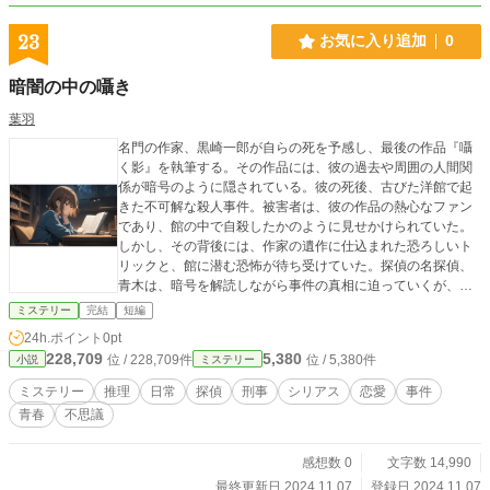
23
お気に入り追加
0
暗闇の中の囁き
葉羽
名門の作家、黒崎一郎が自らの死を予感し、最後の作品『囁
く影』を執筆する。その作品には、彼の過去や周囲の人間関
係が暗号のように隠されている。彼の死後、古びた洋館で起
きた不可解な殺人事件。被害者は、彼の作品の熱心なファン
であり、館の中で自殺したかのように見せかけられていた。
しかし、その背後には、作家の遺作に仕込まれた恐ろしいト
リックと、館に潜む恐怖が待ち受けていた。探偵の名探偵、
青木は、暗号を解読しながら事件の真相に迫っていくが、次
第に彼自身も館の恐怖に飲み込まれていく。果たして、彼は
ミステリー
完結
短編
真実を見つけ出し、恐怖から逃れることができるのか？
24h.ポイント
0pt
228,709
5,380
位 / 228,709件
位 / 5,380件
小説
ミステリー
ミステリー
推理
日常
探偵
刑事
シリアス
恋愛
事件
青春
不思議
感想数 0
文字数 14,990
最終更新日 2024.11.07
登録日 2024.11.07