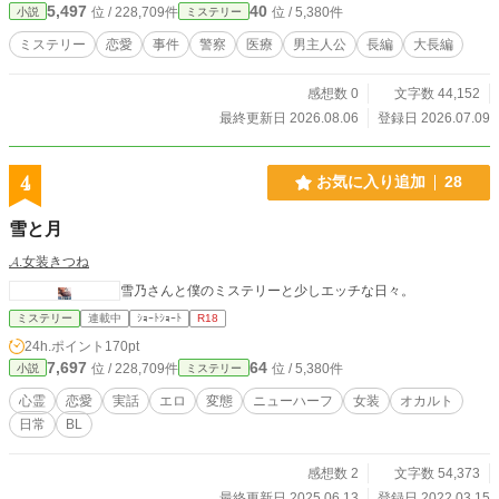
5,497
40
位 / 228,709件
位 / 5,380件
小説
ミステリー
賞に応募するのが難しいため、供養も兼ねてネット上に少し
ずつ載せていきます。 当初五部作の予定で、第四部まで書い
ミステリー
恋愛
事件
警察
医療
男主人公
長編
大長編
ています。 ジャンルが一つしか選べないため、「ミステリ
ー」として投稿していますが、恋愛要素があるのはもちろ
感想数 0
文字数 44,152
ん、今後、SF・ファンタジー的要素、グロテスクな描写も入
ります。 毎日21時更新。 X（旧Twitter）：@mamoru_sekido
最終更新日 2026.08.06
登録日 2026.07.09
※他Webサイトでも同じ名前で同じ作品を同時連載していま
す。無断転載ではございません。 ※表紙画像に「カスタムキ
ャスト」を使用しています。
4
お気に入り追加
28
雪と月
𝓐.女装きつね
雪乃さんと僕のミステリーと少しエッチな日々。
ミステリー
連載中
ｼｮｰﾄｼｮｰﾄ
R18
24h.ポイント
170pt
7,697
64
位 / 228,709件
位 / 5,380件
小説
ミステリー
心霊
恋愛
実話
エロ
変態
ニューハーフ
女装
オカルト
日常
BL
感想数 2
文字数 54,373
最終更新日 2025.06.13
登録日 2022.03.15