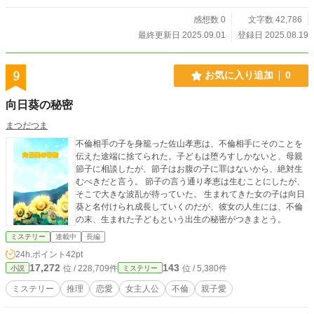
感想数 0
文字数 42,786
最終更新日 2025.09.01
登録日 2025.08.19
9
お気に入り追加
0
向日葵の秘密
まつだつま
不倫相手の子を身籠った佐山孝恵は、不倫相手にそのことを
伝えた途端に捨てられた。子どもは堕ろすしかないと、母親
節子に相談したが、節子はお腹の子に罪はないから、絶対生
むべきだと言う。 節子の言う通り孝恵は生むことにしたが、
そこで大きな波乱が待っていた。 生まれてきた女の子は向日
葵と名付けられ成長していくのだが、彼女の人生には、不倫
の末、生まれた子どもという出生の秘密がつきまとう。
ミステリー
連載中
長編
24h.ポイント
42pt
17,272
143
位 / 228,709件
位 / 5,380件
小説
ミステリー
ミステリー
推理
恋愛
女主人公
不倫
親子愛