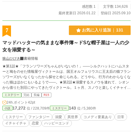
感想数 1
文字数 134,626
最終更新日 2026.01.22
登録日 2025.09.10
7
お気に入り追加
131
マッドハッターの気ままな事件簿～ドSな帽子屋は一人の少
女を溺愛する～
狭山ひびき
書籍情報
★第1話★「フランソワーズちゃんがいないの！」――シルクハットにハムスタ
ーと鳩をのせた情報屋ヴィクトールは、国王オルフェリウスに王太后の猫フラン
ソワーズがいなくなったから探せと命じられる。どうやら、行方のわからなくな
った猫はほかにもいるようで――。★第2話★溺愛するスノウを連れて、シオン
から借りた別荘にやってきたヴィクトール。１ヶ月、スノウと楽しくイチャイチ
ャしてすごす予定だったのに、別荘付近の湖には魔物が出るという噂があってー
ミステリー
完結
長編
R15
ー。 少しニヒルでドSな帽子屋《マッドハッター》の、いちゃいちゃ×ブラック
24h.ポイント
42pt
×ミステリーコメディです。 【作品構成】 ★第1話★お猫様はどこに消えた！？
17,272
143
位 / 228,709件
位 / 5,380件
小説
ミステリー
★第2話★湖には魔物がすんでいる！？
ミステリー
ファンタジー
溺愛
異世界
コメディ要素あり
日常
イチャイチャ
恋愛
ハッピーエンド