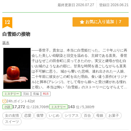
最終更新日 2026.07.27
登録日 2026.06.21
12
お気に入り追加
7
白雪姫の接吻
坂水
――香世子。貴女は、本当に白雪姫だった。 二十年ぶりに再
会した美しい幼馴染と旧交を温める、主婦である直美。 香世
子はなぜこの田舎町に戻ってきたのか。実父と継母が住む白
いお城のようなあの邸に。甘美な時間を過ごしながらも直美
は不可解に思う。 城から響いた悲鳴、連れ出された一人娘、
二十年前に彼女がこの町を出た理由。食い違う原作(オリジナ
ル)と脚本(アレンジ)。そして母から娘へと受け継がれる憧れ
と呪い。 本当は怖い『白雪姫』のストーリーになぞらえて再
演される彼女たちの物語。 全41話。2018年6月下旬まで毎日
ミステリー
完結
長編
R15
21:00更新。→全41話から少し延長します。
24h.ポイント
42pt
17,272
143
位 / 228,709件
位 / 5,380件
小説
ミステリー
女の友情
恋愛
復讐
いじめ
シリアス
百合
母娘
お菓子
スイーツ