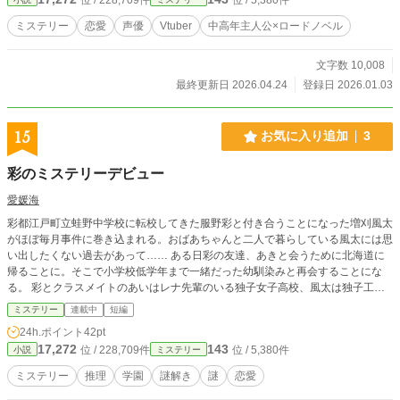
い。 壊れたことがあっても生きていけると知ること。 全10話
で描く、静かな心理ミステリー。
ミステリー
恋愛
声優
Vtuber
中高年主人公×ロードノベル
文字数 10,008
最終更新日 2026.04.24
登録日 2026.01.03
15
お気に入り追加
3
彩のミステリーデビュー
愛媛海
彩都江戸町立蛙野中学校に転校してきた服野彩と付き合うことになった増刈風太
がほぼ毎月事件に巻き込まれる。おばあちゃんと二人で暮らしている風太には思
い出したくない過去があって…… ある日彩の友達、あきと会うために北海道に
帰ることに。そこで小学校低学年まで一緒だった幼馴染みと再会することにな
る。 彩とクラスメイトのあいはレナ先輩のいる独子女子高校、風太は独子工業
高校へ。そして、あいは風太のことを狙っていて……
ミステリー
連載中
短編
24h.ポイント
42pt
17,272
143
位 / 228,709件
位 / 5,380件
小説
ミステリー
ミステリー
推理
学園
謎解き
謎
恋愛