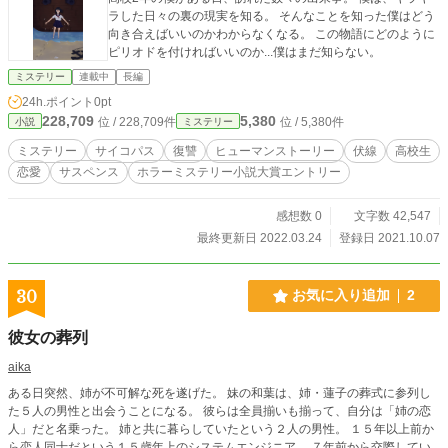
ラした日々の裏の現実を知る。 そんなことを知った僕はどう
向き合えばいいのかわからなくなる。 この物語にどのように
ピリオドを付ければいいのか...僕はまだ知らない。
ミステリー
連載中
長編
24h.ポイント
0pt
228,709
5,380
位 / 228,709件
位 / 5,380件
小説
ミステリー
ミステリー
サイコパス
復讐
ヒューマンストーリー
伏線
高校生
恋愛
サスペンス
ホラーミステリー小説大賞エントリー
感想数 0
文字数 42,547
最終更新日 2022.03.24
登録日 2021.10.07
30
お気に入り追加
2
彼女の葬列
aika
ある日突然、姉が不可解な死を遂げた。 妹の和葉は、姉・蓮子の葬式に参列し
た５人の男性と出会うことになる。 彼らは全員揃いも揃って、自分は「姉の恋
人」だと名乗った。 姉と共に暮らしていたという２人の男性。 １５年以上前か
ら恋人同士だという１５歳年上のシステムエンジニア。 ７年前から交際してい