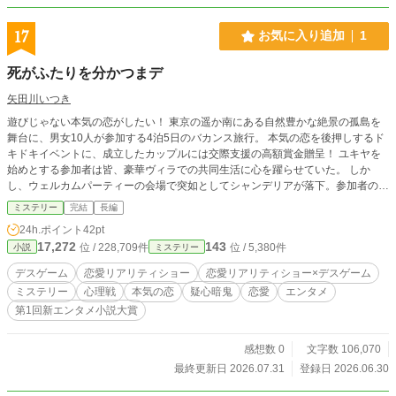
17
お気に入り追加
1
死がふたりを分かつまデ
矢田川いつき
遊びじゃない本気の恋がしたい！ 東京の遥か南にある自然豊かな絶景の孤島を
舞台に、男女10人が参加する4泊5日のバカンス旅行。 本気の恋を後押しするド
キドキイベントに、成立したカップルには交際支援の高額賞金贈呈！ ユキヤを
始めとする参加者は皆、豪華ヴィラでの共同生活に心を躍らせていた。 しか
し、ウェルカムパーティーの会場で突如としてシャンデリアが落下。参加者の一
人が下敷きとなり死亡する。 混乱するユキヤたちに、スピーカーからこれは事
ミステリー
完結
長編
故ではなく、企画進行の範疇であることが告げられた。 『それではこれより、
24h.ポイント
42pt
恋愛リアリティショー【死がふたりを分かつまデ】のルール説明をさせていただ
17,272
143
位 / 228,709件
位 / 5,380件
小説
ミステリー
きます』 ……最終日の告白を成功させ、成立したカップルのみが島を脱出でき
る ……成立したカップルには賞金として総額2億円が贈られる ……カップル成
デスゲーム
恋愛リアリティショー
恋愛リアリティショー×デスゲーム
立できなかった参加者は、死亡する 驚愕のルール説明がなされていく中、さら
ミステリー
心理戦
本気の恋
疑心暗鬼
恋愛
エンタメ
に衝撃の事実が告げられた。 『皆様の中に、自分以外の参加者を殺す【殺人
第1回新エンタメ小説大賞
鬼】の役割を割り当てた者がおります。その殺人鬼の魔の手から逃れながら、本
当の恋を追い求めてください』 人生を賭けた、本気の恋。 文字通り命がかかっ
た恋愛リアリティショーが幕を開けた。 果たして誰が殺人鬼なのか？ 今目の前
感想数 0
文字数 106,070
にいる彼は、隣にいる彼女は、信じて大丈夫なのか？ 疑心暗鬼と極限状態の中
最終更新日 2026.07.31
登録日 2026.06.30
で織りなす、恋リアデスゲームの結末は……？