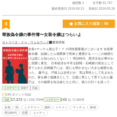
感想数 2
文字数 91,757
最終更新日 2019.09.13
登録日 2019.05.26
8
お気に入り追加
56
華族偽令嬢の事件簿〜女装令嬢はつらいよ
カトリーヌ・ドゥ・ウェルウッド
書籍情報
女装×マッチョ貴公子！？ ※同性愛要素がございます 女装華
族令嬢、結婚したら侯爵家で死体と遭遇する ――この秘密だ
けは誰にも知られたくない！！ 明治時代、西洋文化が華やか
に花開く東京。 日本経済を牛耳る財閥・石崎家の長女として
育てられた石崎藤子には、誰にも明かせない大きな秘密があ
った。 藤子は、戸籍上は女性だが、実は男性として生まれた
のだ。家を継ぐ後継ぎとして、父親に男として育てられた藤
子は、その秘密を知る妹たちと共に、偽りの日々を送ってい
た。 しかし、石崎家の政略結婚が藤子の人生を大きく揺るが
ミステリー
連載中
長編
す。 名門侯爵家の子息で、次代の当主と目される古川 武蔵と
24h.ポイント
42pt
の縁談が持ち上がったのだ。 そんな矢先に古川家で当主の死
17,272
143
位 / 228,709件
位 / 5,380件
小説
ミステリー
と遺言、そして殺人事件が起きて……。 華やかな社交界の裏
に潜む血生臭い遺産相続争い、 そして、偽りの結婚に隠され
女装
BL
ミステリー
婚約
イケメン
マッチョ
探偵
た秘密の恋。 藤子は自らの秘密と家の運命を守り抜くことが
明治時代
恋愛
コメディ
できるのか？