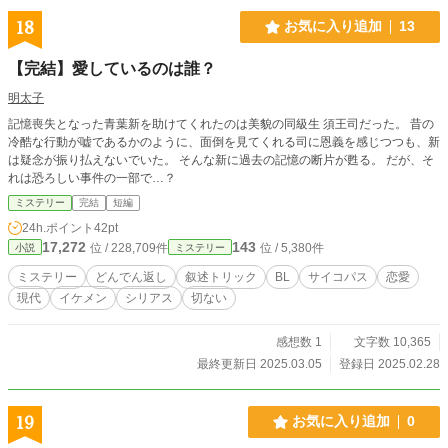
18
お気に入り追加
13
【完結】愛しているのは誰？
明太子
記憶喪失となった青葉新を助けてくれたのは美貌の同級生 須王司だった。 昔の
冷酷な行動が嘘であるかのように、面倒を見てくれる司に恩義を感じつつも、新
は疑念が振り払えないでいた。 そんな新に過去の記憶の断片が甦る。 だが、そ
れは恐ろしい事件の一部で…？
ミステリー
完結
短編
24h.ポイント
42pt
17,272
143
位 / 228,709件
位 / 5,380件
小説
ミステリー
ミステリー
どんでん返し
叙述トリック
BL
サイコパス
恋愛
現代
イケメン
シリアス
切ない
感想数 1
文字数 10,365
最終更新日 2025.03.05
登録日 2025.02.28
19
お気に入り追加
0