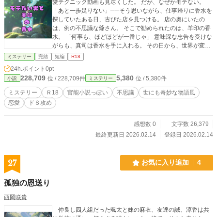
愛テクニック動画も見尽くした。 だが、なぜかモテない。
「あと一歩足りない」──そう思いながら、仕事帰りに香水を
探していたある日、古びた店を見つける。 店の奥にいたの
は、例の不思議な爺さん。 そこで勧められたのは、羊印の香
水。 「何事も、ほどほどが一番じゃ」 意味深な忠告を受けな
がらも、真司は香水を手に入れる。 その日から、世界が変わ
る。 振れば振るほど、女性が寄ってくる。 笑顔、視線、ボデ
ミステリー
完結
短編
R18
ィタッチ──今まで経験したことのない熱量。 だが、欲望は
24h.ポイント
0pt
歯止めが効かない。 もっと、もっと、と重ねるうちに、真司
228,709
5,380
位 / 228,709件
位 / 5,380件
小説
ミステリー
は“求められる側”から“消耗される側”へと変わっていく。 モテ
ることは、本当に幸せなのか。 欲望は、どこまでがご褒美
ミステリー
Ｒ18
官能小説っぽい
不思議
世にも奇妙な物語風
で、どこからが罰なのか。 香水の香りが消える頃、真司が知
恋愛
ドＳ攻め
るのは── 「過ぎたるは猶及ばざるが如し」という、古くて
新しい真理だった。
感想数 0
文字数 26,379
最終更新日 2026.02.14
登録日 2026.02.14
27
お気に入り追加
4
孤独の恩送り
西岡咲貴
仲良し四人組だった颯太と妹の麻衣、友達の誠、涼香は共