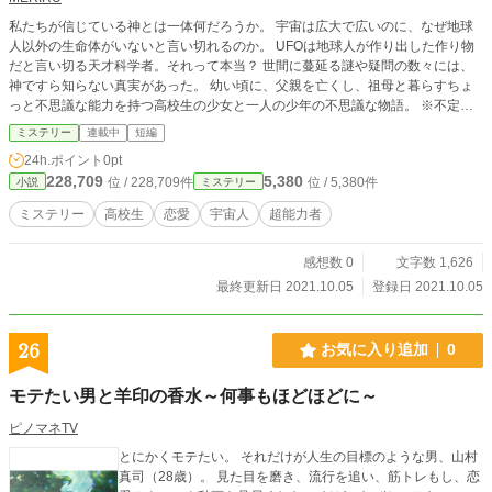
私たちが信じている神とは一体何だろうか。 宇宙は広大で広いのに、なぜ地球
人以外の生命体がいないと言い切れるのか。 UFOは地球人が作り出した作り物
だと言い切る天才科学者。それって本当？ 世間に蔓延る謎や疑問の数々には、
神ですら知らない真実があった。 幼い頃に、父親を亡くし、祖母と暮らすちょ
っと不思議な能力を持つ高校生の少女と一人の少年の不思議な物語。 ※不定期
更新 ※初投稿です。誤字脱字がございましたらご報告があるとうれしいで
ミステリー
連載中
短編
す！
24h.ポイント
0pt
228,709
5,380
位 / 228,709件
位 / 5,380件
小説
ミステリー
ミステリー
高校生
恋愛
宇宙人
超能力者
感想数 0
文字数 1,626
最終更新日 2021.10.05
登録日 2021.10.05
26
お気に入り追加
0
モテたい男と羊印の香水～何事もほどほどに～
ピノマネTV
とにかくモテたい。 それだけが人生の目標のような男、山村
真司（28歳）。 見た目を磨き、流行を追い、筋トレもし、恋