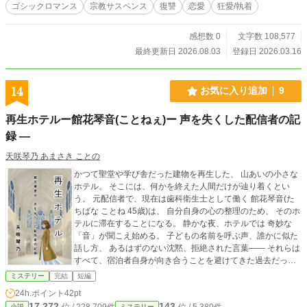
ゴシックロマンス
宗教サスペンス
復讐
恋愛
狂愛/執着
ていく。 恋と幼馴染の秘密と宗教ミステリーが絡み合う、
死に彩られた恋愛譚。 ★★毎週(月)更新予定★★ ※ 本作は十
七世紀後半のイタリア半島を想定しておりますが、フィクシ
感想数 0
文字数 108,577
ョンのため史実準拠ではありません。実際の歴史とは異なる
最終更新日 2026.08.03
登録日 2026.03.16
点が多々ございます。創作表現としてご容赦いただければ幸
いです。 ꙳✧˖°⌖꙳✧˖°⌖꙳✧˖°⌖꙳✧˖°⌖꙳✧˖°⌖ 参考文献(※随時追
加） ・「聖ヒルデガルトのヒーリングレシピ」 キラジェンヌ
14
お気に入り追加
9
株式会社 ・「ヒルデガルトの精神療法 35の美徳と悪徳」 フ
レグランスジャーナル社 ・「聖ヒルデガルトの医学と自然
再生ホテルー館花琴音(ことねぇ)ー 声を失くした配信者の記
学」 ビイング・ネット・プレス ・「修道院の薬草箱」 フレ
録 ―
グランスジャーナル社 ・「聖ヒルデガルトの『病因と治療』
を読む」 ポット出版プラス ・「聖人崇敬の歴史」 名古屋大
天咲琴乃 あまさき ことの
学出版会
かつて聖堂や学び舎だった建物を再生した、 山あいの小さな
ホテル。 そこには、何かを終えた人間だけが辿り着くとい
う。 元配信者で、現在は歯科衛生士として働く 館花琴音(た
ちばな ことね 45歳)は、 自分自身の心の整理のため、 そのホ
テルに滞在することになる。 静かな夜、ホテルでは 奇妙な
「音」が聞こえ始める。 子どもの名前を呼ぶ声、誰かに似た
話し方、 あるはずのない沈黙、拒絶された言葉―― それらは
すべて、宿泊者自身が向き合うことを避けてきた過去だっ
た。 琴音は探偵でも、裁く者でもない。 ただ、声と沈黙に関
ミステリー
完結
短編
わってきた人間として、 彼らが“自分の音を聞く”のを邪魔し
24h.ポイント
42pt
ない。 再生とは、 許されることでも、元に戻ることでもな
17,272
143
位 / 228,709件
位 / 5,380件
小説
ミステリー