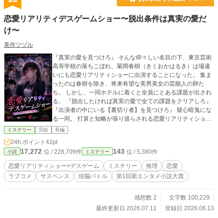
界から飛び出した名探偵イケメンVtuberの1人｡177cm｡さなが
[ミラクルジェム]を使って変身したイケメンVtuberですが､実
恋愛リアリティデスゲームショー〜脱出条件は真実の愛だ
は､ミカエル探偵事務所の調査員スタッフの1人でもあります｡
時にはさゆみと禁断の恋することもあるが､アーチェリーやブ
け〜
ラジリアン柔術など格闘技系のスポーツが得意｡とてもセクシ
美作ツヅル
ーな肉体美と甘いマスクをしてるが､ミツキに突然キスする
と､元のさゆみに戻ってしまうのです｡日本人とフランス人の
『真実の愛を見つけろ』 そんな仰々しい名目の下、東京芸術
ハーフっぽいです｡7月7日生まれ｡ ミルプル｡架空のネットの
高等学校の落ちこぼれ、菊岡春樹（きくおかはるき）は場違
世界から飛び出した猫系の妖精｡ミツキの相棒でもあるが､時
いにも恋愛リアリティショーに出演することになった。 集ま
にはつっこむ時もある｡
ったのは春樹を除き、将来有望な美男美女の芸能人の卵た
ち。 しかし、一同ホテルに着くと全員にとある課題が出され
る。 『脱出したければ真実の愛で全ての課題をクリアしろ』
『出演者の中にいる【裏切り者】を見つけろ』 疑心暗鬼にな
る一同。 打算と知略が張り巡らされる恋愛リアリティショー
が今、開幕される。
ミステリー
完結
長編
24h.ポイント
42pt
17,272
143
位 / 228,709件
位 / 5,380件
小説
ミステリー
恋愛リアリティショー×デスゲーム
ミステリー
推理
恋愛
ラブコメ
サスペンス
頭脳バトル
第1回新エンタメ小説大賞
感想数 2
文字数 100,229
最終更新日 2026.07.11
登録日 2026.06.13