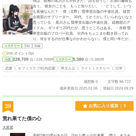
僕は、総務の黒川さんが好きだ。 話も合うし、お酒の趣味も
合う。 彼女のことを、もっと知りたい。 ･･･どうして、いつ
も長袖なんだ？ ・僕（北野） 昏寧堂出版の中途社員。 経営
企画室のサブリーダー。 30代、うかうかしていられないなと
思っている ・黒川さん 昏寧堂出版の中途社員。 総務部のア
イドル。 ギリギリ20代だが、思うところはある。 ・水樹 昏
寧堂出版のプロパー社員。 社内をちょこまか動き回ってお
り、何をするのが仕事なのかわからない。 僕と同い年だが、
女性社員の熱い視線を集めている。 ・プロの人 その道のプロ
ミステリー
完結
短編
の人。 どこからともなく現れる有識者。 弊社のセキュリティ
24h.ポイント
0pt
はどうなってるんだ？
228,709
5,380
位 / 228,709件
位 / 5,380件
小説
ミステリー
恋愛
オフィスラブ/社内恋愛
男主人公
ライトミステリー
日常
感想数 0
文字数 96,722
最終更新日 2025.01.06
登録日 2024.09.29
29
お気に入り追加
3
荒れ果てた僕の心
大黒鷲
高校2年の僕がある日、訪れた数々の出来事。 僕は、キラキ