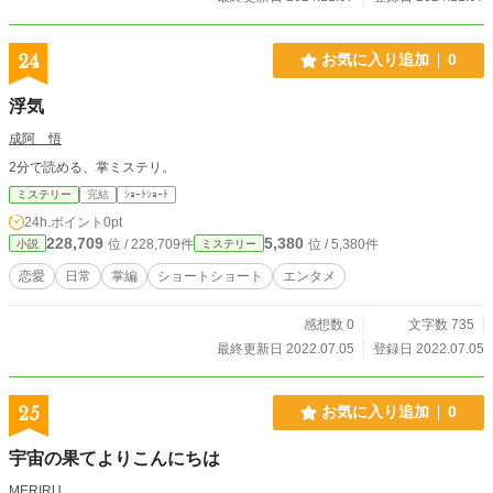
24
お気に入り追加
0
浮気
成阿 悟
2分で読める、掌ミステリ。
ミステリー
完結
ｼｮｰﾄｼｮｰﾄ
24h.ポイント
0pt
228,709
5,380
位 / 228,709件
位 / 5,380件
小説
ミステリー
恋愛
日常
掌編
ショートショート
エンタメ
感想数 0
文字数 735
最終更新日 2022.07.05
登録日 2022.07.05
25
お気に入り追加
0
宇宙の果てよりこんにちは
MERIRU