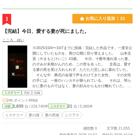
1
お気に入り追加
21
【完結】今日、愛する妻が死にました。
こころ ゆい
※2025/10/4〜10/7までに投稿・完結した作品です。一度非公
開にしていたものを、再び公開に切り替えました。 山本圭
吾（やまもとけいご）43歳。 今日、十数年連れ添った妻、
のぞみが末期がんのため、この世を去った。 圭吾は、愛す
る妻の死を受け入れられず、ただただ悲しみに暮れていた。
そんな中、葬式の会場で声をかけてきた女性。 その女性
の手には、一枚のハンカチが握られている。 それは、明ら
かに妻のものではなく、妻の好みからもかけ離れていた。
圭吾は訝しみながらも、そのハンカチを受け取る。 これか
ミステリー
完結
短編
ら何が始まるとも知らないで。 圭吾は、死んだ妻をめぐる
24h.ポイント
468pt
『謎』に知らず知らず足を踏み入れていくーーー。 ※作品の
2,835
21
位 / 228,740件
位 / 5,380件
小説
ミステリー
無断転載、AI学習など一切を固くお断りいたします。（Do no
t reupload / use my writing for any purposes, including for A
ミステリー
妻の謎
妻の死後
シリアス
I）
感想数 0
文字数 21,055
最終更新日 2025.10.07
登録日 2025.10.04