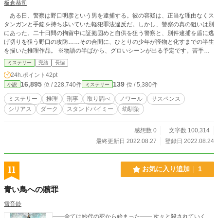
板倉恭司
ある日、警察は野口明彦という男を逮捕する。彼の容疑は、正当な理由なくス
タンガンと手錠を持ち歩いていた軽犯罪法違反だ。しかし、警察の真の狙いは別
にあった。二十日間の拘留中に証拠固めと自供を狙う警察と、別件逮捕を盾に逃
げ切りを狙う野口の攻防……その合間に、ひとりの少年が怪物と化すまでの半生
を描いた推理作品。 ※物語の半ばから、グロいシーンが出る予定です。苦手な
方は注意してください。
ミステリー
完結
長編
24h.ポイント
42pt
16,895
139
位 / 228,740件
位 / 5,380件
小説
ミステリー
ミステリー
推理
刑事
取り調べ
ノワール
サスペンス
シリアス
ダーク
スタンドバイミー
幼馴染
感想数 0
文字数 100,314
最終更新日 2022.08.27
登録日 2022.08.24
11
お気に入り追加
1
青い鳥への贖罪
雪音鈴
――全ては紗代の死から始まった―― 次々と殺されていく