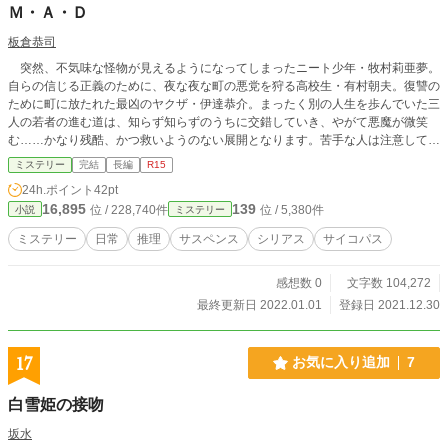
Ｍ・Ａ・Ｄ
板倉恭司
突然、不気味な怪物が見えるようになってしまったニート少年・牧村莉亜夢。
自らの信じる正義のために、夜な夜な町の悪党を狩る高校生・有村朝夫。復讐の
ために町に放たれた最凶のヤクザ・伊達恭介。まったく別の人生を歩んでいた三
人の若者の進む道は、知らず知らずのうちに交錯していき、やがて悪魔が微笑
む……かなり残酷、かつ救いようのない展開となります。苦手な人は注意してく
ださい。 ●牧村莉亜夢 不登校の少年。周囲の環境に複雑な思いを抱きながら
ミステリー
完結
長編
R15
も、自分を殺し生きていた。ある日、不気味な怪物の姿を見るようになり、次第
24h.ポイント
42pt
に追い詰められていく。 ●？？？ 謎の怪物。ヘドロにガラス製の義眼を埋め
16,895
139
位 / 228,740件
位 / 5,380件
小説
ミステリー
込み、体に触手を数本付けたような形をしている。莉亜夢の前に姿を現し、彼を
翻弄していく。 ・・・・・ ●有村朝夫 都内のマンションで、ひとり暮らしを
ミステリー
日常
推理
サスペンス
シリアス
サイコパス
している高校生。夜な夜な悪党を狩るヤンキー狩りトリオのリーダー格。一見す
ると眼鏡をかけたひ弱そうな少年だが、秘めた正義感と闘争心は随一。 ●立花欣
感想数 0
文字数 104,272
也 朝夫の仲間。格闘技をやっており、暴力とセックスに対する欲求が異常に
強い。三十近い成年に見られがちだが、実はまだ十七歳。 ●清田隆平 朝夫の
最終更新日 2022.01.01
登録日 2021.12.30
仲間。かつて剣道を習っており、闘いの際には警棒を使う。常に冷静な態度で正
義感もあるが、金が絡むと……。 ・・・・・ ●伊達恭介 若きヤクザ。クール
な頭脳と容赦ない暴力で、あっという間に内外でも知られた存在へとのし上がっ
17
お気に入り追加
7
て行った。幼い頃に地獄を見た経験が、彼を突き動かしている。 ●工藤憐 恭
介に忠実に従う少年。怪物じみた身体能力の持ち主。 ●井上和義 仁龍会の幹
白雪姫の接吻
部。尾形派の中でも、トップクラスのキレ者。真幌市内に愛人がいる。 ●関根智
也 仁龍会の幹部。ぶっちぎりの武闘派であり、考えるより先に手が出るタイ
坂水
プ。恭介を仁龍会に引き入れた。 ●尾形恵一 仁龍会の中でも、次期会長候補