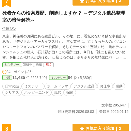
7
お気に入り追加
3
死者からの検索履歴、削除しますか？ ～デジタル遺品整理
室の暗号解読～
伊達ジン
東京、神保町の片隅にある雑居ビル。 その地下に、看板のない奇妙な事務所が
ある。『デジタル・アーカイブス社』。 主な業務は、亡くなった人のパソコン
やスマートフォンのパスワード解除、そしてデータの「整理」だ。 元ホテルコ
ンシェルジュの新人・石川彩が働くこの場所には、今日も「誰にも言えない秘
密」を抱えた依頼人が訪れる。 出迎えるのは、ボサボサの無精髭にパーカー
姿、しかし天才的なプロファイリング能力を持つ所長・阿部邦彦。 「死人に口
ミステリー
連載中
長編
R15
なし、データは嘘をつかない」 そう言い放つ彼は、残されたデバイスから、故
24h.ポイント
85pt
人の本当の想いを次々と暴いていく。 これは、デジタルデータに残された
11,435
94
位 / 228,740件
位 / 5,380件
小説
ミステリー
「愛」と「真実」を探す物語。
日常の謎
ミステリー
ホームドラマ
デジタル遺品
お仕事
感動
シリアス
ハッピーエンド
現代
探偵
文字数 295,647
最終更新日 2026.08.03
登録日 2026.01.15
8
お気に入り追加
2