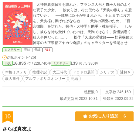
️ 犬神怪異探偵社を訪れた、フランス人形と市松人形のよう
な双子の少女。 彼女らは、村に伝わる「天狗の祟り」を恐
れていた。 ──陣屋に双子が生まれたら、十五までに片方
を、天狗様に捧げねばならぬ── 天狗の調査のため、「百
合御殿」を訪れた、探偵・犬神零と助手・椎葉桜子。 しか
し、彼らを待ち受けていたのは、天狗ではなく、愛憎渦巻く
殺人事件だった……。 拙作「久遠の呪祓師―― 怪異探偵犬
神零の大正帝都アヤカシ奇譚」のキャラクターを登場させ
た、探偵小説です。 大正時代、山村の名家を舞台にし、
ミステリー
完結
長編
R18
「本格ミステリ」を目指して執筆しました。 ご趣味が合い
24h.ポイント
42pt
ましたらご覧ください。 ─────────────── ️■以下の内
16,895
139
位 / 228,740件
位 / 5,380件
小説
ミステリー
容を含みます。18歳未満の方、及び、苦手な方の閲覧はご遠
慮ください。 ️・残酷表現 ・グロ表現 ・性的表現 ・胸糞展開
本格ミステリ
推理小説
大正時代
ドロドロ展開
シリアス
謎解き
・犯罪行為 ・タブーとされている事象 ️■大正時代を意識して
殺人事件
アルファポリスオンリー
完結
執筆しております。現代の価値観とは異なる場合がごさいま
すが、当時の時代背景を表現する演出とご理解の上、ご覧く
ださい。 ■人物、地名、組織等、全てフィクションです。 ──
感想数 0
文字数 245,169
───────────── ■表紙・「Canva」にて制作 ■作中資
最終更新日 2022.10.31
登録日 2022.09.22
料・「いらすとや」様の素材を利用 【全67話(本編のみ)・完
結】
10
お気に入り追加
6
さらば真友よ