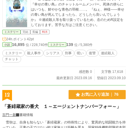
『幸せの青い鳥』のチャットルームメンバー。死体の傍らに
はいつも、鮮やかな青色の羽根……。 『ねぇ、神様――幸せ
の青い鳥が死んでしまったら、どうしたら良いんでしょう
か』 ※連続殺人等を取り扱っているため、念のためR設定を
しております。苦手な方はご注意ください。
ミステリー
完結
長編
R15
24h.ポイント
42pt
16,895
139
位 / 228,740件
位 / 5,380件
小説
ミステリー
ミステリー
殺人事件
シリアス
刑事
呪い
復讐
連続殺人
チャット
感想数 0
文字数 17,618
最終更新日 2023.09.16
登録日 2023.09.10
12
お気に入り追加
76
「蒼緋蔵家の番犬 １～エージェントナンバーフォー～」
百門一新
書籍情報
雪弥は、自身も知らない「蒼緋蔵家」の特殊性により、驚異的な戦闘能力を持
っていた。正妻の子ではない彼は家族とは距離を置き、国家特殊機動部隊総本部