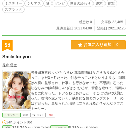
ミステリー
シリアス
謎
ゾンビ
世界の終わり
終末
銃撃
スプラッタ
感想数 0
文字数 32,485
最終更新日 2021.04.08
登録日 2021.02.25
25
お気に入り追加
0
Smile for you
花森 雲空
矢井田友喜(やいだともき)と花咲瑠璃(はなさきるり)は付き合
って、まだ3ヶ月だった。付き合っているというよりも、瑠璃
は友喜に監禁され、仕事にも行けなかった。不思議に思った
幼なじみの飯崎楓(いいざきかえで)が、警察を連れて、瑠璃の
もとに向かった。ドアをねじあけると、そこは悲惨な状態だ
った。瑠璃を支えていく、献身的な楓とのラブストーリーの
はずだった。裏切られた瑠璃は立ち直れるか？そんなラブス
トーリー。
ミステリー
完結
ｼｮｰﾄｼｮｰﾄ
R18
24h.ポイント
0pt
228,740
5,380
位 / 228,740件
位 / 5,380件
小説
ミステリー