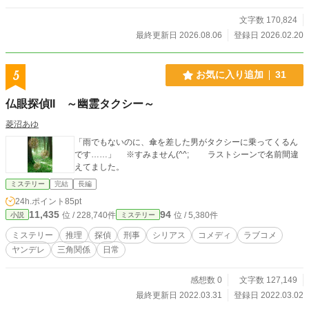
文字数 170,824
最終更新日 2026.08.06
登録日 2026.02.20
5
お気に入り追加
31
仏眼探偵II ～幽霊タクシー～
菱沼あゆ
「雨でもないのに、傘を差した男がタクシーに乗ってくるん
です……」 ※すみません(^^; ラストシーンで名前間違
えてました。
ミステリー
完結
長編
24h.ポイント
85pt
11,435
94
位 / 228,740件
位 / 5,380件
小説
ミステリー
ミステリー
推理
探偵
刑事
シリアス
コメディ
ラブコメ
ヤンデレ
三角関係
日常
感想数 0
文字数 127,149
最終更新日 2022.03.31
登録日 2022.03.02