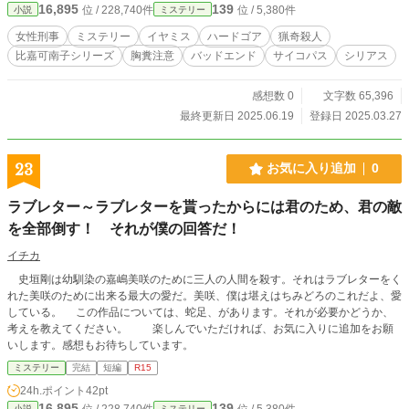
16,895
139
位 / 228,740件
位 / 5,380件
小説
ミステリー
女性刑事
ミステリー
イヤミス
ハードゴア
猟奇殺人
比嘉可南子シリーズ
胸糞注意
バッドエンド
サイコパス
シリアス
感想数 0
文字数 65,396
最終更新日 2025.06.19
登録日 2025.03.27
23
お気に入り追加
0
ラブレター～ラブレターを貰ったからには君のため、君の敵
を全部倒す！ それが僕の回答だ！
イチカ
史垣剛は幼馴染の嘉嶋美咲のために三人の人間を殺す。それはラブレターをく
れた美咲のために出来る最大の愛だ。美咲、僕は堪えはちみどろのこれだよ、愛
している。 この作品については、蛇足、があります。それが必要かどうか、
考えを教えてください。 楽しんでいただければ、お気に入りに追加をお願
いします。感想もお待ちしています。
ミステリー
完結
短編
R15
24h.ポイント
42pt
16,895
139
位 / 228,740件
位 / 5,380件
小説
ミステリー