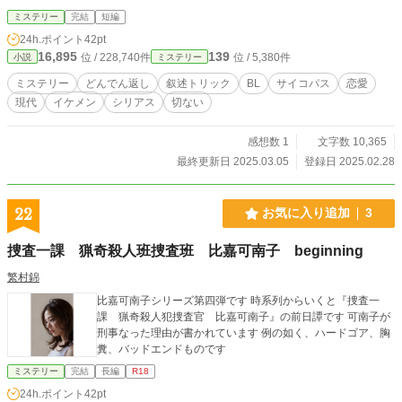
ミステリー
完結
短編
24h.ポイント
42pt
16,895
139
位 / 228,740件
位 / 5,380件
小説
ミステリー
ミステリー
どんでん返し
叙述トリック
BL
サイコパス
恋愛
現代
イケメン
シリアス
切ない
感想数 1
文字数 10,365
最終更新日 2025.03.05
登録日 2025.02.28
22
お気に入り追加
3
捜査一課 猟奇殺人班捜査班 比嘉可南子 beginning
繁村錦
比嘉可南子シリーズ第四弾です 時系列からいくと『捜査一
課 猟奇殺人犯捜査官 比嘉可南子』の前日譚です 可南子が
刑事なった理由が書かれています 例の如く、ハードゴア、胸
糞、バッドエンドものです
ミステリー
完結
長編
R18
24h.ポイント
42pt