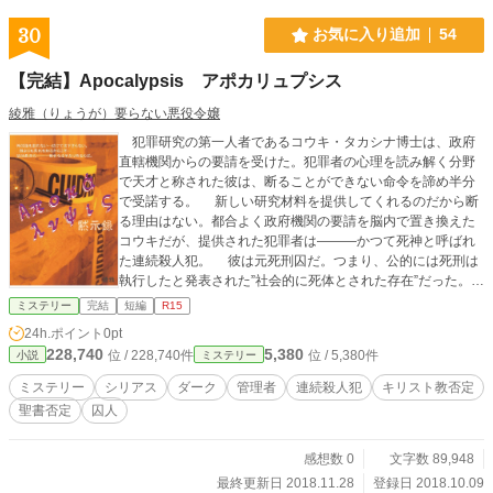
30
お気に入り追加
54
【完結】Apocalypsis アポカリュプシス
綾雅（りょうが）要らない悪役令嬢
犯罪研究の第一人者であるコウキ・タカシナ博士は、政府
直轄機関からの要請を受けた。犯罪者の心理を読み解く分野
で天才と称された彼は、断ることができない命令を諦め半分
で受諾する。 新しい研究材料を提供してくれるのだから断
る理由はない。都合よく政府機関の要請を脳内で置き換えた
コウキだが、提供された犯罪者は―――かつて死神と呼ばれ
た連続殺人犯。 彼は元死刑囚だ。つまり、公的には死刑は
執行したと発表された”社会的に死体とされた存在”だった。
多くの女子供を殺めた犯罪の天才と、犯罪心理を専攻する
ミステリー
完結
短編
R15
博士。 己の信念に従い、神を否定して殺人を禁忌としない
24h.ポイント
0pt
連続殺人犯は、言葉巧みに己の管理者たるコウキの心を捉え
228,740
5,380
位 / 228,740件
位 / 5,380件
小説
ミステリー
ていく。囚人でありながら、自由奔放に振舞う彼の目的と
は…？ ※この作品では残虐な表現があります。またキリスト
ミステリー
シリアス
ダーク
管理者
連続殺人犯
キリスト教否定
教や聖書を否定する表現が多用されています。 【重複投稿】
聖書否定
囚人
エブリスタ、アルファポリス、カクヨム、小説家になろう
【シリーズ構成】5章構成、50話完結
感想数 0
文字数 89,948
最終更新日 2018.11.28
登録日 2018.10.09