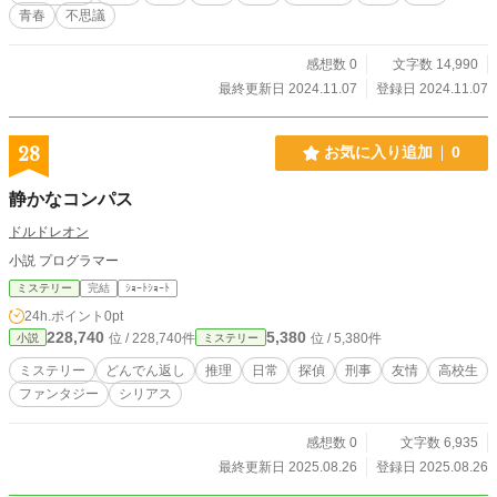
青春
不思議
感想数 0
文字数 14,990
最終更新日 2024.11.07
登録日 2024.11.07
28
お気に入り追加
0
静かなコンパス
ドルドレオン
小説 プログラマー
ミステリー
完結
ｼｮｰﾄｼｮｰﾄ
24h.ポイント
0pt
228,740
5,380
位 / 228,740件
位 / 5,380件
小説
ミステリー
ミステリー
どんでん返し
推理
日常
探偵
刑事
友情
高校生
ファンタジー
シリアス
感想数 0
文字数 6,935
最終更新日 2025.08.26
登録日 2025.08.26