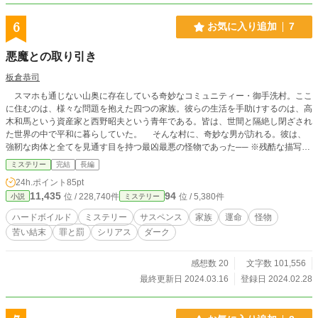
6
お気に入り追加
7
悪魔との取り引き
板倉恭司
スマホも通じない山奥に存在している奇妙なコミュニティー・御手洗村。ここ
に住むのは、様々な問題を抱えた四つの家族。彼らの生活を手助けするのは、高
木和馬という資産家と西野昭夫という青年である。皆は、世間と隔絶し閉ざされ
た世界の中で平和に暮らしていた。 そんな村に、奇妙な男が訪れる。彼は、
強靭な肉体と全てを見通す目を持つ最凶最悪の怪物であった── ※残酷な描写、
胸糞な展開があります。また、ハッピーエンドと呼べる終わり方ではありませ
ミステリー
完結
長編
ん。
24h.ポイント
85pt
11,435
94
位 / 228,740件
位 / 5,380件
小説
ミステリー
ハードボイルド
ミステリー
サスペンス
家族
運命
怪物
苦い結末
罪と罰
シリアス
ダーク
感想数 20
文字数 101,556
最終更新日 2024.03.16
登録日 2024.02.28