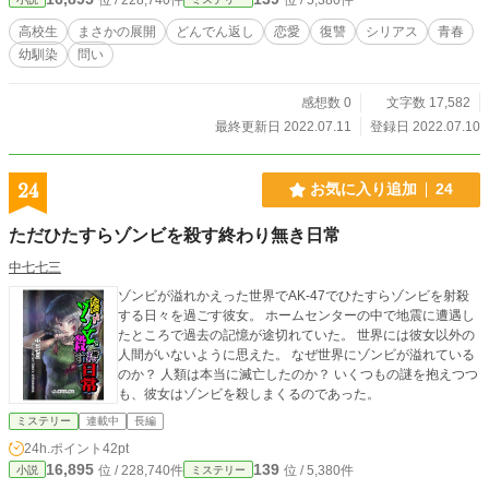
高校生
まさかの展開
どんでん返し
恋愛
復讐
シリアス
青春
幼馴染
問い
感想数 0
文字数 17,582
最終更新日 2022.07.11
登録日 2022.07.10
24
お気に入り追加
24
ただひたすらゾンビを殺す終わり無き日常
中七七三
ゾンビが溢れかえった世界でAK-47でひたすらゾンビを射殺
する日々を過ごす彼女。 ホームセンターの中で地震に遭遇し
たところで過去の記憶が途切れていた。 世界には彼女以外の
人間がいないように思えた。 なぜ世界にゾンビが溢れている
のか？ 人類は本当に滅亡したのか？ いくつもの謎を抱えつつ
も、彼女はゾンビを殺しまくるのであった。
ミステリー
連載中
長編
24h.ポイント
42pt
16,895
139
位 / 228,740件
位 / 5,380件
小説
ミステリー