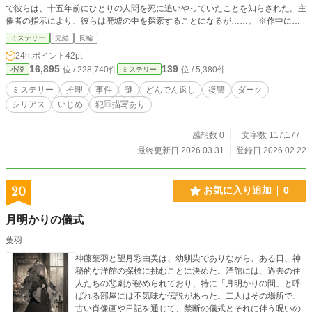
で彼らは、十五年前にひとりの人間を死に追いやっていたことを知らされた。主
催者の指示により、彼らは廃墟の中を探索することになるが……。 ※作中に登
場する地名は架空のものです。また、最低最悪の人間しか出てきません。また、
ミステリー
完結
長編
この作品は以前に書いたもののリメイクです。
24h.ポイント
42pt
16,895
139
位 / 228,740件
位 / 5,380件
小説
ミステリー
ミステリー
推理
事件
謎
どんでん返し
復讐
ダーク
シリアス
いじめ
犯罪描写あり
感想数 0
文字数 117,177
最終更新日 2026.03.31
登録日 2026.02.22
20
お気に入り追加
0
月明かりの儀式
葉羽
神藤葉羽と望月彩由美は、幼馴染でありながら、ある日、神
秘的な洋館の探検に挑むことに決めた。洋館には、過去の住
人たちの悲劇が秘められており、特に「月明かりの間」と呼
ばれる部屋には不気味な伝説があった。二人はその場所で、
古い肖像画や日記を通じて、禁断の儀式とそれに伴う呪いの