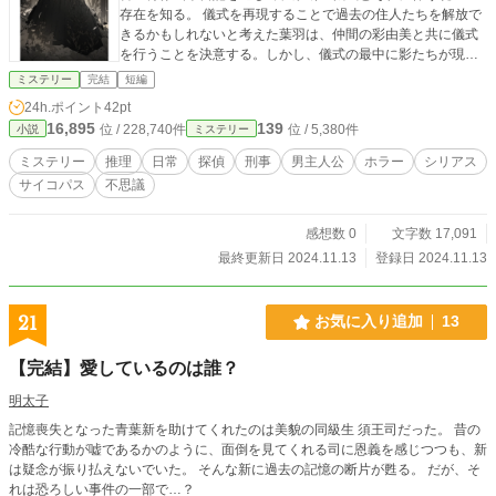
存在を知る。 儀式を再現することで過去の住人たちを解放で
きるかもしれないと考えた葉羽は、仲間の彩由美と共に儀式
を行うことを決意する。しかし、儀式の最中に影たちが現
れ、彼らは過去の記憶を映し出しながら、真実を求めて叫
ミステリー
完結
短編
ぶ。過去の住人たちの苦しみと後悔が明らかになる中、二人
24h.ポイント
42pt
はその思いを受け止め、解放を目指す。 果たして、葉羽と彩
16,895
139
位 / 228,740件
位 / 5,380件
小説
ミステリー
由美は過去の悲劇を乗り越え、住人たちを解放することがで
きるのか。そして、彼ら自身の運命はどうなるのか。月明か
ミステリー
推理
日常
探偵
刑事
男主人公
ホラー
シリアス
りの下で繰り広げられる、謎と感動の物語が展開されてい
サイコパス
不思議
く。
感想数 0
文字数 17,091
最終更新日 2024.11.13
登録日 2024.11.13
21
お気に入り追加
13
【完結】愛しているのは誰？
明太子
記憶喪失となった青葉新を助けてくれたのは美貌の同級生 須王司だった。 昔の
冷酷な行動が嘘であるかのように、面倒を見てくれる司に恩義を感じつつも、新
は疑念が振り払えないでいた。 そんな新に過去の記憶の断片が甦る。 だが、そ
れは恐ろしい事件の一部で…？