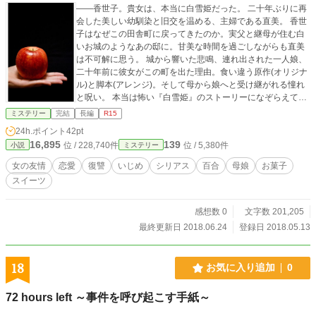
――香世子。貴女は、本当に白雪姫だった。 二十年ぶりに再
のひとりと目されている大物幹部。実績も人望も申し分ないが、娘の存在が大き
会した美しい幼馴染と旧交を温める、主婦である直美。 香世
なマイナス点となっている。 ●尾形由美 恵一の娘。わがままに育ち、周囲に
子はなぜこの田舎町に戻ってきたのか。実父と継母が住む白
厄介事を振り撒く。幹部たちからは「バカ娘」として認知されている。 ●青島
いお城のようなあの邸に。甘美な時間を過ごしながらも直美
由美を傷つけ、仁龍会から追われている青年。青島と名乗っていたが、偽名だ
は不可解に思う。 城から響いた悲鳴、連れ出された一人娘、
った。
二十年前に彼女がこの町を出た理由。食い違う原作(オリジナ
ル)と脚本(アレンジ)。そして母から娘へと受け継がれる憧れ
と呪い。 本当は怖い『白雪姫』のストーリーになぞらえて再
演される彼女たちの物語。 全41話。2018年6月下旬まで毎日
ミステリー
完結
長編
R15
21:00更新。→全41話から少し延長します。
24h.ポイント
42pt
16,895
139
位 / 228,740件
位 / 5,380件
小説
ミステリー
女の友情
恋愛
復讐
いじめ
シリアス
百合
母娘
お菓子
スイーツ
感想数 0
文字数 201,205
最終更新日 2018.06.24
登録日 2018.05.13
18
お気に入り追加
0
72 hours left ～事件を呼び起こす手紙～