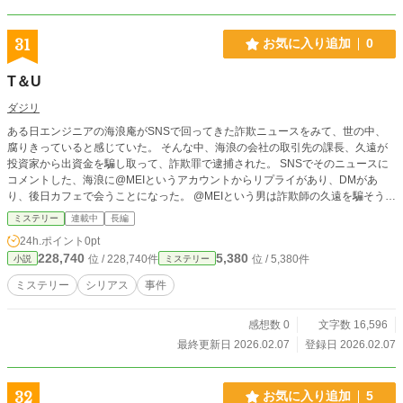
31
お気に入り追加
0
T＆U
ダジリ
ある日エンジニアの海浪庵がSNSで回ってきた詐欺ニュースをみて、世の中、
腐りきっていると感じていた。 そんな中、海浪の会社の取引先の課長、久遠が
投資家から出資金を騙し取って、詐欺罪で逮捕された。 SNSでそのニュースに
コメントした、海浪に@MEIというアカウントからリプライがあり、DMがあ
り、後日カフェで会うことになった。 @MEIという男は詐欺師の久遠を騙そうと
していた詐欺師、藤明冥であった。 藤明の生業は詐欺師を騙す詐欺師で、世の
ミステリー
連載中
長編
中の悪徳な詐欺師を根絶させることが目的であり、海浪を自分の仲間に誘うとす
24h.ポイント
0pt
るが、断られてしまう。 帰宅途中、海浪に電話が入り、海浪の親が詐欺に逢っ
228,740
5,380
位 / 228,740件
位 / 5,380件
小説
ミステリー
てしまったことを知る。 海浪が弁護士に掛け合い取り返そうとするが、民事で
取り返すは立証するのが難しいことが分かり、途方に暮れる中、@MEIからDM
ミステリー
シリアス
事件
が来て、後日また会うことになった。 藤明が海浪を呼び出した理由は父親が騙
された金の100倍を詐欺師左近寺から騙し取ることであり、海浪に計画を提案す
感想数 0
文字数 16,596
る。 一方、左近寺はこれまで様々な投資案件を紹介されてきた喜多山からAIデ
ータセンターの出資話を聞くことになり、最終的には3億円の出資を決意する。
最終更新日 2026.02.07
登録日 2026.02.07
しかし、それは藤明が左近寺から金を奪い返すために用意した、架空の話であ
り、見事に藤明たちは金を奪い返すことに成功する。 これをきっかけに、海浪
と藤明が意気投合して、世の中を自分たちで変えていくことを決意し、T＆Uと
32
お気に入り追加
5