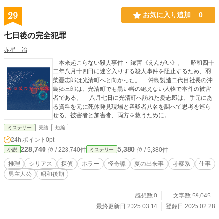
29
お気に入り追加
0
七日後の完全犯罪
赤星 治
本来起こらない殺人事件・|縁害《えんがい》。 昭和四十
二年八月十四日に迷宮入りする殺人事件を阻止するため、羽
柴憂志郎は光清町へと向かった。 沖島製造二代目社長の沖
島郷三郎は、光清町でも黒い噂の絶えない人物で本件の被害
者である。 八月七日に光清町へ訪れた憂志郎は、手元にあ
る資料を元に死体発見現場と容疑者八名を調べて思考を巡ら
せる。被害者と加害者、両方を救うために。
ミステリー
完結
短編
24h.ポイント
0pt
228,740
5,380
位 / 228,740件
位 / 5,380件
小説
ミステリー
推理
シリアス
探偵
ホラー
怪奇譚
夏の出来事
考察系
仕事
男主人公
昭和後期
感想数 0
文字数 59,045
最終更新日 2025.03.14
登録日 2025.02.28