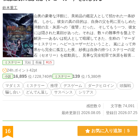
鈴木重工
山奥の豪奢な洋館に、美術品の鑑定人として招かれた一条紗
夜。 しかし、彼女の真の目的は、自身の父を死に至らしめた
洋館の主・灰原への「復讐」だった。 そしてもう一つ、彼女
には隠された素顔があった。それは、数々の難事件を盤上で
解決——あるいは犯人として暗躍してきた、生粋の「マーダ
ーミステリー」ヘビーユーザーだということ。 嵐によって外
界から完全に孤立した夜、紗夜は自身の持つミステリーの定
石（セオリー）を総動員し、見事な完全犯罪で灰原を殺害。
復讐を完遂する。 だが直後、何者かの手によって洋館の防犯
ミステリー
完結
長編
R15
システムが破壊され、残された欲深い人間たちによる極限の
24h.ポイント
42pt
「リアル・デスゲーム」が幕を開けた。 吊るされる死体、偽
16,895
139
位 / 228,740件
位 / 5,380件
小説
ミステリー
装される密室、そして死んだはずの灰原が残した悪意のジオ
ラマ。 この館に潜む、狂気のゲームマスター（第九の人間）
マダミス
ミステリー
推理
デスゲーム
ダークヒロイン
頭脳戦
は一体誰なのか？ なぜ犯人は、紗夜が灰原を殺した「第一の
騙し合い
どんでん返し
サスペンス
シリアス
事件の真犯人」であることを知っているのか？ 次々と起こる
想定外の惨劇の中、紗夜はこれを「リアル・マダミス」の盤
面と捉え、生き残りを賭けた頭脳戦に身を投じていく。 横領
感想数 0
文字数 74,091
犯、愛人、遺産を狙う毒婦、そして復讐者。 全員が悪人で、
最終更新日 2026.08.05
登録日 2026.07.25
全員が嘘つき。 見えざる敵の仕掛ける罠（シナリオ）を逆手
に取り、マダミス廃人の悪女は完全犯罪と生還、そして莫大
な闇財産を奪い去るための「最悪なエンディング（トゥルー
16
お気に入り追加
5
エンド）」を自ら書き換えていく――！