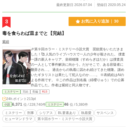
る時、青い写真に隠された本当の意味が姿を現す。 これは、
最終更新日 2026.07.04
登録日 2020.05.24
ただ犯人を追うだけの物語ではない。 青春の只中にあるはず
の日常が崩れていく時、感情の歪みと記号のように並ぶ死
が、世界の見え方そのものを静かに揺らし始める。 学園ミス
3
お気に入り追加
30
テリー、警察捜査、静かなホラー、そして異質な存在の気配
が交差した先に残るのは、解決だけでは終わらない、ひとつ
毒を食らわば皿までと【完結】
の青い残像だ。
紫紺
🎉第９回ホラー・ミステリー小説大賞 奨励賞をいただきま
した！🥰 人気のライブハウスで一人の少年が殺された。 捜査
一課の新人キャリア、皇樹穂隆（すめらぎほだか）は捜査員
の一人として事件解決に向かう。だがそこで、ある容疑者に
翻弄され…。 過去からの執着に囚われ続けてきた穂隆。謎め
いたギタリストは果たして犯人なのか……。 ※表紙絵はAIの
よる作画です。 ※この作品は別名義（緋櫻りゅう）での公募
作品でした。作者は紫紺と同人物です。
ミステリー
完結
長編
R15
24h.ポイント
213pt
6,371
46
位 / 228,740件
位 / 5,380件
小説
ミステリー
ミステリー
刑事
シリアス
BL要素あり
執着愛
サスペンス
ヒューマンドラマ
第９回ホラー・ミステリー小説大賞