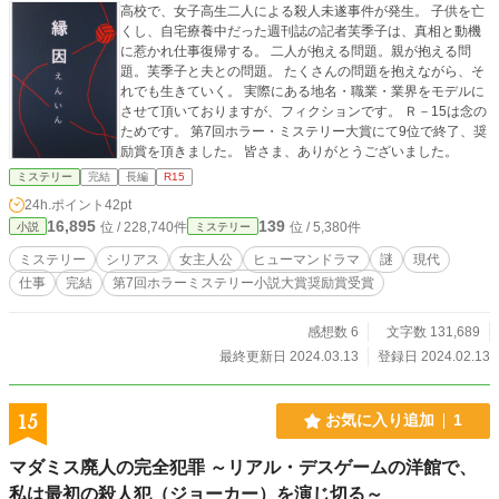
高校で、女子高生二人による殺人未遂事件が発生。 子供を亡
くし、自宅療養中だった週刊誌の記者芙季子は、真相と動機
に惹かれ仕事復帰する。 二人が抱える問題。親が抱える問
題。芙季子と夫との問題。 たくさんの問題を抱えながら、そ
れでも生きていく。 実際にある地名・職業・業界をモデルに
させて頂いておりますが、フィクションです。 Ｒ－15は念の
ためです。 第7回ホラー・ミステリー大賞にて9位で終了、奨
励賞を頂きました。 皆さま、ありがとうございました。
ミステリー
完結
長編
R15
24h.ポイント
42pt
16,895
139
位 / 228,740件
位 / 5,380件
小説
ミステリー
ミステリー
シリアス
女主人公
ヒューマンドラマ
謎
現代
仕事
完結
第7回ホラーミステリー小説大賞奨励賞受賞
感想数 6
文字数 131,689
最終更新日 2024.03.13
登録日 2024.02.13
15
お気に入り追加
1
マダミス廃人の完全犯罪 ～リアル・デスゲームの洋館で、
私は最初の殺人犯（ジョーカー）を演じ切る～