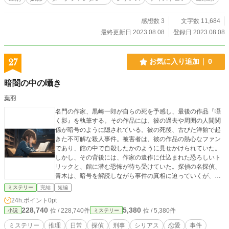
感想数 3
文字数 11,684
最終更新日 2023.08.08
登録日 2023.08.08
27
お気に入り追加
0
暗闇の中の囁き
葉羽
名門の作家、黒崎一郎が自らの死を予感し、最後の作品『囁
く影』を執筆する。その作品には、彼の過去や周囲の人間関
係が暗号のように隠されている。彼の死後、古びた洋館で起
きた不可解な殺人事件。被害者は、彼の作品の熱心なファン
であり、館の中で自殺したかのように見せかけられていた。
しかし、その背後には、作家の遺作に仕込まれた恐ろしいト
リックと、館に潜む恐怖が待ち受けていた。探偵の名探偵、
青木は、暗号を解読しながら事件の真相に迫っていくが、次
第に彼自身も館の恐怖に飲み込まれていく。果たして、彼は
ミステリー
完結
短編
真実を見つけ出し、恐怖から逃れることができるのか？
24h.ポイント
0pt
228,740
5,380
位 / 228,740件
位 / 5,380件
小説
ミステリー
ミステリー
推理
日常
探偵
刑事
シリアス
恋愛
事件