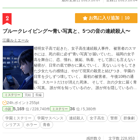
2
お気に入り追加
10
ブルークレイビング〜青い写真と、5つの音の連続殺人〜
江藤ルミエール
晴明女子高で起きた、女子高生連続殺人事件。 被害者のスマ
ホには、死の前に必ず“青い写真”が届いていた。 福岡の女子
高を舞台に、恋、憧れ、嫉妬、執着、そして誰にも言えない
秘密が、日常の底で静かに澱んでいく。 見ないふりをしてき
た少女たちの感情は、やがて現実の殺意と結びつき、学園の
日常を少しずつ壊していく。 最初の被害者。 午後10時の通
報。 スカートだけが消えた死体。 そして、次の少女に届く青
い写真。 誰が何を知っているのか。 誰が何を隠しているの
か。 “青い写真”は何を示しているのか。 被害者たちを辿るう
ミステリー
完結
長編
ちに浮かび上がるのは、偶然では済まされない5つの名前の規
24h.ポイント
255pt
則性と、晴明女子高という閉ざされた空間そのものに染みつ
5,169
36
位 / 228,740件
位 / 5,380件
小説
ミステリー
いた青い違和感だった。 一方、福岡県警の捜査班もまた、予
告電話、消えたスカート、飛ばし携帯、過去の塾との接点を
学園ミステリー
学園サスペンス
連続殺人
女子高生
警察
群像劇
追う中で、事件の輪郭が単なる連続殺人ではないことに気づ
シリアス
ホラー
青春
き始める。 少女たちの秘密。 警察が追う証拠。 そして、事
件の背後で静かに動く異質な者たちの影。 学園の内側に沈ん
でいた感情と、警察が拾い集める断片。 その2つの線が交わ
感想数 0
文字数 228,953