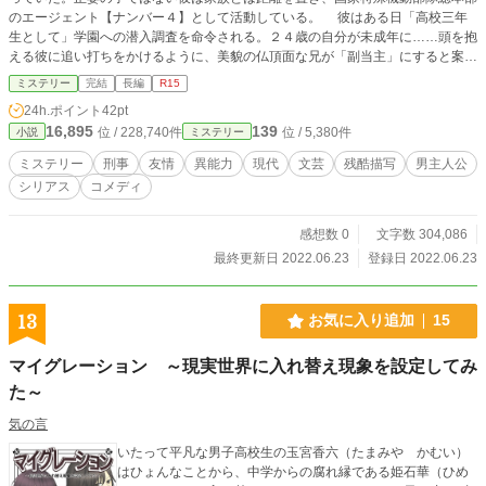
のエージェント【ナンバー４】として活動している。 彼はある日「高校三年
生として」学園への潜入調査を命令される。２４歳の自分が未成年に……頭を抱
える彼に追い打ちをかけるように、美貌の仏頂面な兄が「副当主」にすると案を
出したと新たな実家問題も浮上し――！？ 日本人なのに、青い目。灰色かかっ
ミステリー
完結
長編
R15
た髪――彼の「爪」はあらゆるもの、そして怪異さえも切り裂いた。 『蒼緋蔵
24h.ポイント
42pt
家の番犬』 彼の知らないところで『エージェントナンバー４』ではなく、その
16,895
139
位 / 228,740件
位 / 5,380件
小説
ミステリー
実家の奇妙なキーワードが、彼自身の秘密と共に、雪弥と、雪弥の大切な家族も
巻き込んでいく――。 ※「小説家になろう」「ノベマ！」「カクヨム」にも掲
ミステリー
刑事
友情
異能力
現代
文芸
残酷描写
男主人公
載しています。
シリアス
コメディ
感想数 0
文字数 304,086
最終更新日 2022.06.23
登録日 2022.06.23
13
お気に入り追加
15
マイグレーション ～現実世界に入れ替え現象を設定してみ
た～
気の言
いたって平凡な男子高校生の玉宮香六（たまみや かむい）
はひょんなことから、中学からの腐れ縁である姫石華（ひめ