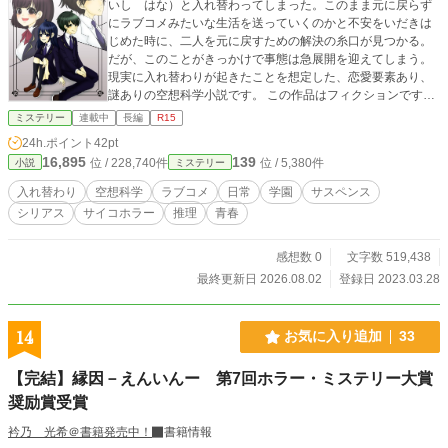
いし はな）と入れ替わってしまった。このまま元に戻らず
にラブコメみたいな生活を送っていくのかと不安をいだきは
じめた時に、二人を元に戻すための解決の糸口が見つかる。
だが、このことがきっかけで事態は急展開を迎えてしまう。
現実に入れ替わりが起きたことを想定した、恋愛要素あり、
謎ありの空想科学小説です。 この作品はフィクションです。
実在の人物や団体などとは関係ありません。
ミステリー
連載中
長編
R15
24h.ポイント
42pt
16,895
139
位 / 228,740件
位 / 5,380件
小説
ミステリー
入れ替わり
空想科学
ラブコメ
日常
学園
サスペンス
シリアス
サイコホラー
推理
青春
感想数 0
文字数 519,438
最終更新日 2026.08.02
登録日 2023.03.28
14
お気に入り追加
33
【完結】縁因－えんいんー 第7回ホラー・ミステリー大賞
奨励賞受賞
衿乃 光希＠書籍発売中！
書籍情報