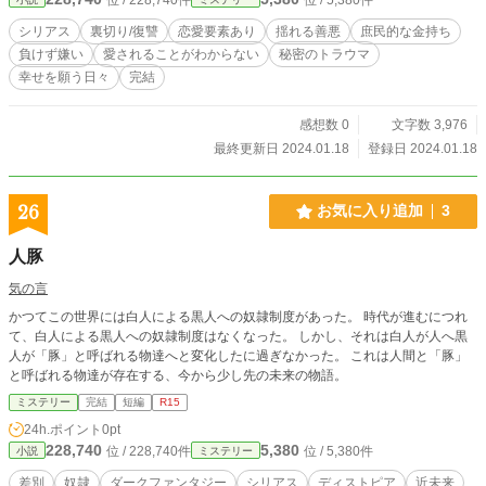
シリアス
裏切り/復讐
恋愛要素あり
揺れる善悪
庶民的な金持ち
負けず嫌い
愛されることがわからない
秘密のトラウマ
幸せを願う日々
完結
感想数 0
文字数 3,976
最終更新日 2024.01.18
登録日 2024.01.18
26
お気に入り追加
3
人豚
気の言
かつてこの世界には白人による黒人への奴隷制度があった。 時代が進むにつれ
て、白人による黒人への奴隷制度はなくなった。 しかし、それは白人が人へ黒
人が「豚」と呼ばれる物達へと変化したに過ぎなかった。 これは人間と「豚」
と呼ばれる物達が存在する、今から少し先の未来の物語。
ミステリー
完結
短編
R15
24h.ポイント
0pt
228,740
5,380
位 / 228,740件
位 / 5,380件
小説
ミステリー
差別
奴隷
ダークファンタジー
シリアス
ディストピア
近未来