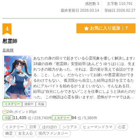
感想数 3
文字数 110,791
最終更新日 2026.03.14
登録日 2026.02.27
4
お気に入り追加
7
慰霊師
皇南輝
あなたの身の回りで起きている心霊現象を優しく解決します♪︎
18歳の自称『慰霊師』安堂結羽 (あんどう ゆうは) には、生ま
れつきの能力があった。 それは、霊の姿が見えて会話ができ
る、こと。 しかし、だからといってお祓いや悪霊退治ができ
るわけでもない。 孤児院から自立した結羽は生計を立てるた
めにアルバイトを始めるがうまくいかない。そんなある日、
結羽は“自分にしかできない”ことを仕事にしようと決めたのだ
った。 この物語は心霊を扱いますが、恐怖がテーマではあり
ません。大半がほのぼのとした内容ですので、安心してお読
ミステリー
連載中
長編
みください♪︎
24h.ポイント
85pt
11,435
94
位 / 228,740件
位 / 5,380件
小説
ミステリー
ミステリー
日常
ほのぼの
シリアス
ヒューマンドラマ
心霊
幽霊
女主人公
現代ファンタジー