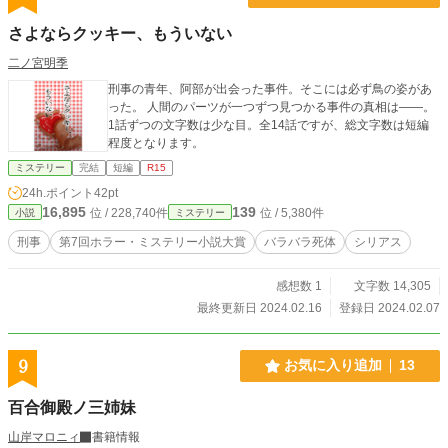
さよならクッキー、もういない
二ノ宮明季
刑事の青年、阿部が出会った事件。そこには必ず鳥の姿があ
った。 人間のパーツが一つずつ見つかる事件の真相は――。
1話ずつの文字数は少な目。全14話ですが、総文字数は短編
程度となります。
ミステリー
完結
短編
R15
24h.ポイント
42pt
16,895
139
位 / 228,740件
位 / 5,380件
小説
ミステリー
刑事
第7回ホラー・ミステリー小説大賞
バラバラ死体
シリアス
感想数 1
文字数 14,305
最終更新日 2024.02.16
登録日 2024.02.07
9
お気に入り追加
13
百合御殿ノ三姉妹
山岸マロニィ
書籍情報