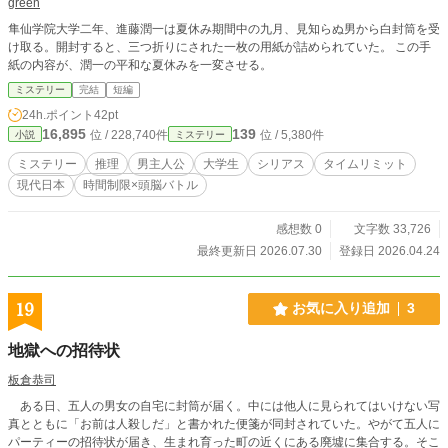
green
隼仙学院大学二年、進藤潤一は夏休み期間中の九月、見知らぬ男から白封筒を受
け取る。開封すると、三つ折りにされた一枚の用紙が詰められていた。 この手
紙の内容が、潤一の平和な夏休みを一変させる。
ミステリー
完結
短編
24h.ポイント
42pt
16,895
139
位 / 228,740件
位 / 5,380件
小説
ミステリー
ミステリー
推理
男主人公
大学生
シリアス
タイムリミット
現代日本
時間制限×頭脳バトル
感想数 0
文字数 33,726
最終更新日 2026.07.30
登録日 2026.04.24
19
お気に入り追加
3
地獄への招待状
板倉恭司
ある日、五人の男女の自宅に封筒が届く。中には他人に見られてはいけない写
真とともに「お前は人殺しだ」と書かれた便箋が同封されていた。やがて五人に
パーティーの招待状が届き、生まれ育った町の近くにある廃墟に集合する。そこ