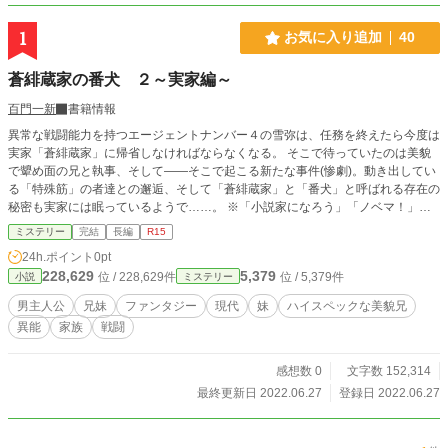
1
お気に入り追加
40
蒼緋蔵家の番犬 ２～実家編～
百門一新
書籍情報
異常な戦闘能力を持つエージェントナンバー４の雪弥は、任務を終えたら今度は
実家「蒼緋蔵家」に帰省しなければならなくなる。 そこで待っていたのは美貌
で顰め面の兄と執事、そして――そこで起こる新たな事件(惨劇)。動き出してい
る「特殊筋」の者達との邂逅、そして「蒼緋蔵家」と「番犬」と呼ばれる存在の
秘密も実家には眠っているようで……。 ※「小説家になろう」「ノベマ！」
「カクヨム」にも掲載しています。
ミステリー
完結
長編
R15
24h.ポイント
0pt
228,629
5,379
位 / 228,629件
位 / 5,379件
小説
ミステリー
男主人公
兄妹
ファンタジー
現代
妹
ハイスペックな美貌兄
異能
家族
戦闘
感想数 0
文字数 152,314
最終更新日 2022.06.27
登録日 2022.06.27