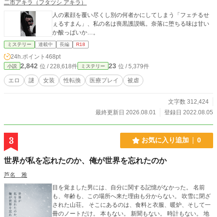
二市アキラ（フタツシ アキラ）
人の素顔を覆い尽くし別の何者かにしてしまう「フェチるせ
ぇるすまん」、私の名は喪黒護謨蝋。奈落に堕ちる味は甘い
か酸っぱいか…。
ミステリー
連載中
長編
R18
24h.ポイント
468pt
2,842
23
位 / 228,618件
位 / 5,379件
小説
ミステリー
エロ
謎
女装
性転換
医療プレイ
被虐
文字数 312,424
最終更新日 2026.08.01
登録日 2022.08.05
3
お気に入り追加
0
世界が私を忘れたのか、俺が世界を忘れたのか
芦名 雅
目を覚ました男には、自分に関する記憶がなかった。 名前
も、年齢も、この場所へ来た理由も分からない。 吹雪に閉ざ
された山荘。 そこにあるのは、食料と衣服、暖炉、そして一
冊のノートだけ。 本もない。 新聞もない。 時計もない。 地