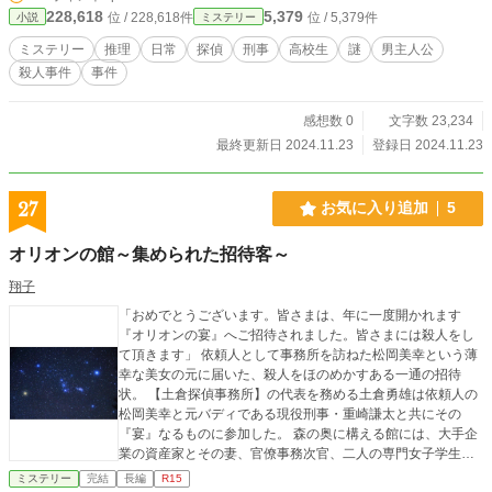
228,618
5,379
位 / 228,618件
位 / 5,379件
小説
ミステリー
ミステリー
推理
日常
探偵
刑事
高校生
謎
男主人公
殺人事件
事件
感想数 0
文字数 23,234
最終更新日 2024.11.23
登録日 2024.11.23
27
お気に入り追加
5
オリオンの館～集められた招待客～
翔子
「おめでとうございます。皆さまは、年に一度開かれます
『オリオンの宴』へご招待されました。皆さまには殺人をし
て頂きます」 依頼人として事務所を訪ねた松岡美幸という薄
幸な美女の元に届いた、殺人をほのめかすある一通の招待
状。 【土倉探偵事務所】の代表を務める土倉勇雄は依頼人の
松岡美幸と元バディである現役刑事・重崎謙太と共にその
『宴』なるものに参加した。 森の奥に構える館には、大手企
業の資産家とその妻、官僚事務次官、二人の専門女子学生、
ホームレス、そして館を任されている老紳士がいた。様々な
ミステリー
完結
長編
R15