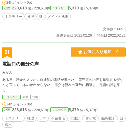
24h.ポイント
0pt
いるようにメアリーとマーガレットには見えた。 果たしてテ
228,618
5,379
位 / 228,618件
位 / 5,379件
小説
ミステリー
ィーパーティーで消えた少女たちはどこへ行ってしまったの
か。 メイドたちの推理合戦が始まる。 ※表紙画像はピクル
ミステリー
推理
謎
メイドと執事
ーのsaf.Orionさん・作です。 ※フーダニットよりホワイダニ
ットに 重きを置いて書いています。
文字数 5,665
最終更新日 2022.02.26
登録日 2022.02.21
31
お気に入り追加
0
電話口の自分の声
みかん
ある日、洋介のスマホに非通知の電話が鳴った。 留守電の内容を確認するがな
んと言っているのかわからない。 洋介は親友の直哉に相談し、電話の謎を探
る……
ミステリー
完結
短編
24h.ポイント
0pt
228,618
5,379
位 / 228,618件
位 / 5,379件
小説
ミステリー
ミステリー
推理
日常
不在着信
非通知
留守電
迷惑電話
謎
友人