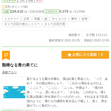
ミステリー
完結
長編
R15
24h.ポイント
0pt
228,618
5,379
位 / 228,618件
位 / 5,379件
小説
ミステリー
ミステリー
日常
学園
謎
サイコパス
事件
友情
キャラ文芸大賞エントリー
キャラ文芸大賞
感想数 0
文字数 113,113
最終更新日 2021.01.05
登録日 2020.12.09
17
お気に入り追加
0
類稀なる青の果てに
高殿アカリ
茹だるような夏の夕暮れ、僕は紅葉と再会した。 「って、あ
れ？ その袋は何かしら？」 「これから埋めるものだよ」
「ここに？」 「ここに」 「ふぅん。中身は？」 「僕の分
身」 「へぇ、思い出とか？」 「かもね」 この日から、僕と
紅葉は急速に仲を深めていったのだった。 それはまるで乱気
流のように、僕たちの感情を巻き込んで激しく、高く、突き
抜けていく毎日だった。