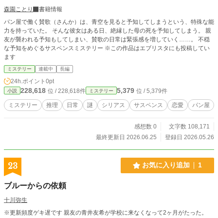
森園ことり
書籍情報
パン屋で働く賛歌（さんか）は、青空を見ると予知してしまうという、特殊な能
力を持っていた。 そんな彼女はある日、絶縁した母の死を予知してしまう。 親
友が襲われる予知もしてしまい、賛歌の日常は緊張感を増していく……。 不穏
な予知をめぐるサスペンスミステリー ※この作品はエブリスタにも投稿してい
ます
ミステリー
連載中
長編
24h.ポイント
0pt
228,618
5,379
位 / 228,618件
位 / 5,379件
小説
ミステリー
ミステリー
推理
日常
謎
シリアス
サスペンス
恋愛
パン屋
感想数 0
文字数 108,171
最終更新日 2026.06.25
登録日 2026.05.26
23
お気に入り追加
1
ブルーからの依頼
十川弥生
※更新頻度ゲキ遅です 親友の青井友希が学校に来なくなって2ヶ月がたった。