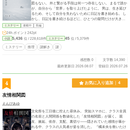
図もない。 外と繋がる手段は何一つ存在しない。 まるで誰か
が、自分から「世界」を取り上げたように。 男は、生き延び
るため、そして自分を失わないために日記を書き始める。 し
かし、日記を書き続けるほどに、ひとつの疑問だけが大きく
なっていく。 私は世界を忘れたのか。 それとも、世界が私を
ミステリー
連載中
長編
忘れたのか 貴方はこの日記の真実にたどり着くことができる
24h.ポイント
242pt
のでしょうか？
5,436
45
位 / 228,618件
位 / 5,379件
小説
ミステリー
ミステリー
推理
謎解き
謎
感想数 0
文字数 14,390
最終更新日 2026.08.07
登録日 2026.07.26
4
お気に入り追加
4
友情相関図
えんびあゆ
文化祭を三日後に控えた昼休み。 突如スマホに、クラス全員
の名前と人間関係を数値化した「友情相関図」が届く。 親
友、嫉妬、依存、支配、裏切り――隠されていた感情が暴か
れる中、クラスの人気者が姿を消した。 『橘未央を救いたけ