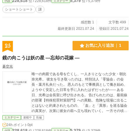
228,618
5,379
位 / 228,618件
位 / 5,379件
小説
ミステリー
ショートショート
謎
感想数 1
文字数 499
最終更新日 2021.07.24
登録日 2021.07.24
25
お気に入り追加
1
鏡の向こうは妖の星 ―忘却の花嫁 ―
蒼空光
唯一の肉親である母を亡くし、一人きりとなった少女・朝比
奈光希。 彼女を引き取ったのは、特別法人「零協会」の会
長・葉月礼央だった。 恩人のもとで事務員として働き始め、
ようやく安定した日常を手に入れたはずだったが―― ある
日、光希は会長室に呼び出される。 告げられたのは、最前線
の部署【特殊犯罪対策部門】への異動。 危険な現場に出るこ
とはないと約束されたものの、 「血」と「異形」を巡る協会
の真実が、次第に彼女の前へ立ち現れていく。 一方その頃、
異星「黒妖星」では、 孤高の純血ヴァンパイア・宮凪和葉が
ミステリー
連載中
長編
運命を変える血の味を口にしていた――。 人とヴァンパイ
24h.ポイント
0pt
ア、二つの星を繋ぐ“鏡穴”が開く時、封じられた記憶が目を覚
228,618
5,379
位 / 228,618件
位 / 5,379件
小説
ミステリー