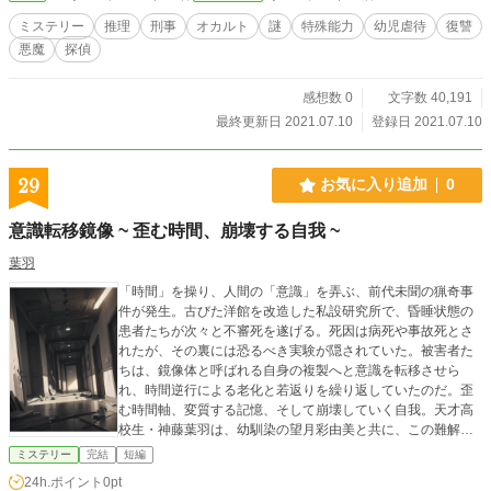
ミステリー
推理
刑事
オカルト
謎
特殊能力
幼児虐待
復讐
悪魔
探偵
感想数 0
文字数 40,191
最終更新日 2021.07.10
登録日 2021.07.10
29
お気に入り追加
0
意識転移鏡像 ~ 歪む時間、崩壊する自我 ~
葉羽
「時間」を操り、人間の「意識」を弄ぶ、前代未聞の猟奇事
件が発生。古びた洋館を改造した私設研究所で、昏睡状態の
患者たちが次々と不審死を遂げる。死因は病死や事故死とさ
れたが、その裏には恐るべき実験が隠されていた。被害者た
ちは、鏡像体と呼ばれる自身の複製へと意識を転移させら
れ、時間逆行による老化と若返りを繰り返していたのだ。歪
む時間軸、変質する記憶、そして崩壊していく自我。天才高
校生・神藤葉羽は、幼馴染の望月彩由美と共に、この難解な
謎に挑む。しかし、彼らの前に立ちはだかるのは、想像を絶
ミステリー
完結
短編
する恐怖と真実への迷宮だった。果たして葉羽は、禁断の実
24h.ポイント
0pt
験の真相を暴き、被害者たちの魂を救うことができるのか？