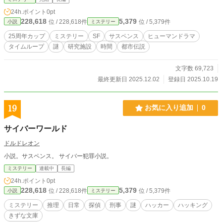
た装置《RECON-25》が再起動し、“観測者”としての悠の時
24h.ポイント
0pt
間が動き出す。 過去・現在・未来・虚数・零点―― 五つの時
228,618
5,379
位 / 228,618件
位 / 5,379件
小説
ミステリー
間層を越えて、失われた“記録”が再び共鳴を始める。 「――2
5階の扉は、あと四つ。 次に見るのは、“未来”の残響だ。」
25周年カップ
ミステリー
SF
サスペンス
ヒューマンドラマ
記録と記憶が交錯する、時間SFサスペンス。 誰もたどり着け
タイムループ
謎
研究施設
時間
都市伝説
なかった“25階”で、世界の因果が音を立てて共鳴する――。
文字数 69,723
最終更新日 2025.12.02
登録日 2025.10.19
19
お気に入り追加
0
サイバーワールド
ドルドレオン
小説。サスペンス。 サイバー犯罪小説。
ミステリー
連載中
長編
24h.ポイント
0pt
228,618
5,379
位 / 228,618件
位 / 5,379件
小説
ミステリー
ミステリー
推理
日常
探偵
刑事
謎
ハッカー
ハッキング
きずな文庫