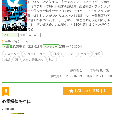
ドではないけど笑える、意外でざまぁでコメディギャグホラ
ーミステリーで切ない結末の短編集。恋愛物語やファンタジ
ーや美少女や転生やラブコメはないけど、いつでもスキマ時
間で楽しむことができるコンパクト設計。今、一部限定地区
で評判の腹の出たオッサンが綴る、愛と感動と涙と別れと小
じわ、噂の超大作ここに誕生、とSEO対策しまくった紹介文
で乙
ミステリー
完結
ｼｮｰﾄｼｮｰﾄ
24h.ポイント
42pt
17,306
138
位 / 228,618件
位 / 5,379件
小説
ミステリー
ミステリー
ショートショート
日常
コメディ
ホラー
推理
短編
謎
ざまぁ要素あり
呪い
感想数 1
文字数 85,737
最終更新日 2022.02.19
登録日 2021.11.20
8
お気に入り追加
1
心霊探偵あやね
zonbitan