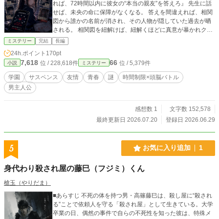
れば、72時間以内に彼女の“本当の親友”を答えろ』 先生に話
せば、未央の命に保障がなくなる。 答えを間違えれば、相関
図から誰かの名前が消され、その人物が隠していた過去が晒
される。 相関図を紐解けば、紐解くほどに真意が暴かれクラ
スの友情は崩壊していく。 誰とも深く関わらず、人間関係を
ミステリー
完結
長編
外側から眺めてきた透真は、友情相関図とどう向き合うの
24h.ポイント
170pt
か？ 時間制限×頭脳戦の学園サスペンス――！！
7,618
66
位 / 228,618件
位 / 5,379件
小説
ミステリー
学園
サスペンス
友情
青春
謎
時間制限×頭脳バトル
男主人公
感想数 1
文字数 152,578
最終更新日 2026.07.20
登録日 2026.06.29
5
お気に入り追加
1
身代わり殺され屋の藤巳（フジミ）くん
槍玉（やりだま）
■あらすじ 不死の体を持つ男・高篠藤巳は、殺し屋に“殺され
る”ことで依頼人を守る「殺され屋」として生きている。大学
卒業の日、偶然の事件で自らの不死性を知った彼は、特殊メ