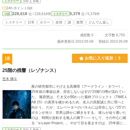
ミステリー
完結
短編
24h.ポイント
0pt
228,618
5,379
位 / 228,618件
位 / 5,379件
小説
ミステリー
ミステリー
日常
ホラー
友情
謎
復讐
どんでん返し
感想数 0
文字数 6,755
最終更新日 2023.05.09
登録日 2023.05.09
18
お気に入り追加
3
25階の残響（レゾナンス）
空木 輝斗
夜の研究都市にそびえる高層塔《アークライン・タワー》。
25年前の事故以来、存在しないはずの“25階”の噂が流れてい
た。 篠原悠は、亡き父が関わった最終プロジェクト《TIME-L
AB 25》の真実を確かめるため、友人の高梨誠と共に塔へと
向かう。 だが、エレベーターのパネルには存在しない“25”の
ボタンが光り、世界は静かに瞬きをする。 彼らが辿り着いた
のは、時間が反転する無人の廊下―― そして、その中心に眠
る「α-Layer Project」。 やがて目を覚ますのは、25年前に失
われた研究者たちの記録、そして彼ら自身の過去。 父が遺し
ミステリー
完結
長編