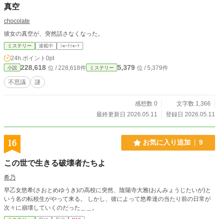
真空
chocolate
彼女の真空が、突然話さなくなった。
ミステリー
連載中
ｼｮｰﾄｼｮｰﾄ
24h.ポイント
0pt
228,618
5,379
位 / 228,618件
位 / 5,379件
小説
ミステリー
不思議
謎
感想数 0
文字数 1,366
最終更新日 2026.05.11
登録日 2026.05.11
16
お気に入り追加
9
この世で生きる破壊者たちよ
希乃
早乙女悠希(さおとめゆうき)の高校に突然、陰陽寺大雅(おんみょうじたいが)と
いう名の転校生がやって来る。 しかし、彼によって悠希達の当たり前の日常が
次々に崩壊していくのだった＿＿。