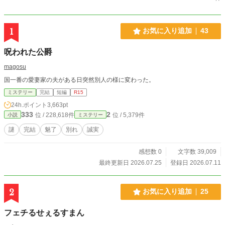
1
お気に入り追加
43
呪われた公爵
magosu
国一番の愛妻家の夫がある日突然別人の様に変わった。
ミステリー
完結
短編
R15
24h.ポイント
3,663pt
333
2
位 / 228,618件
位 / 5,379件
小説
ミステリー
謎
完結
魅了
別れ
誠実
感想数 0
文字数 39,009
最終更新日 2026.07.25
登録日 2026.07.11
2
お気に入り追加
25
フェチるせぇるすまん