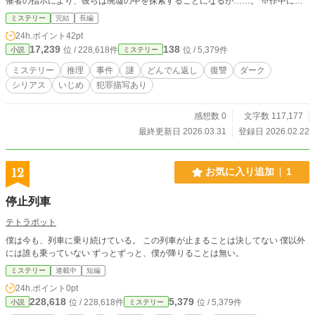
催者の指示により、彼らは廃墟の中を探索することになるが……。 ※作中に登
場する地名は架空のものです。また、最低最悪の人間しか出てきません。また、
ミステリー
完結
長編
この作品は以前に書いたもののリメイクです。
24h.ポイント
42pt
17,239
138
位 / 228,618件
位 / 5,379件
小説
ミステリー
ミステリー
推理
事件
謎
どんでん返し
復讐
ダーク
シリアス
いじめ
犯罪描写あり
感想数 0
文字数 117,177
最終更新日 2026.03.31
登録日 2026.02.22
12
お気に入り追加
1
停止列車
テトラポット
僕は今も、列車に乗り続けている。 この列車が止まることは決してない 僕以外
には誰も乗っていない ずっとずっと、僕が降りることは無い。
ミステリー
連載中
短編
24h.ポイント
0pt
228,618
5,379
位 / 228,618件
位 / 5,379件
小説
ミステリー