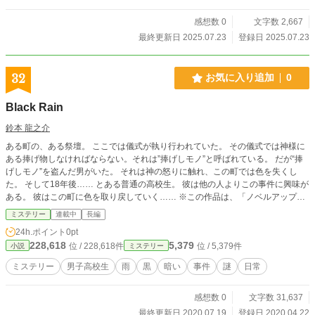
感想数 0
文字数 2,667
最終更新日 2025.07.23
登録日 2025.07.23
32
お気に入り追加
0
Black Rain
鈴本 龍之介
ある町の、ある祭壇。 ここでは儀式が執り行われていた。 その儀式では神様に
ある捧げ物しなければならない。それは”捧げしモノ”と呼ばれている。 だが“捧
げしモノ”を盗んだ男がいた。 それは神の怒りに触れ、この町では色を失くし
た。 そして18年後…… とある普通の高校生。 彼は他の人よりこの事件に興味が
ある。 彼はこの町に色を取り戻していく…… ※この作品は、「ノベルアッププ
ラス」「カクヨム」「エブリスタ」「小説家になろう」でも公開しています。
ミステリー
連載中
長編
24h.ポイント
0pt
228,618
5,379
位 / 228,618件
位 / 5,379件
小説
ミステリー
ミステリー
男子高校生
雨
黒
暗い
事件
謎
日常
感想数 0
文字数 31,637
最終更新日 2020.07.19
登録日 2020.04.22