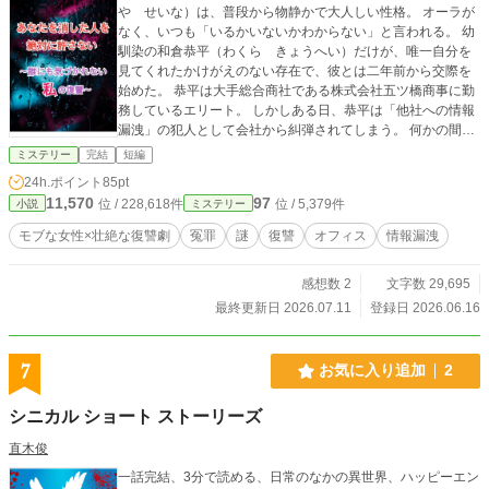
と痛みの秩序そのものを揺るがしていく。殺され屋の藤巳と
や せいな）は、普段から物静かで大人しい性格。 オーラが
元殺し屋/特殊メイク技師の鳩子が繰り広げる、生きる痛みを
なく、いつも「いるかいないかわからない」と言われる。 幼
問うミステリー小説。
馴染の和倉恭平（わくら きょうへい）だけが、唯一自分を
見てくれたかけがえのない存在で、彼とは二年前から交際を
始めた。 恭平は大手総合商社である株式会社五ツ橋商事に勤
務しているエリート。 しかしある日、恭平は「他社への情報
漏洩」の犯人として会社から糾弾されてしまう。 何かの間違
いだと容疑を否定するも、アクセスログや送信したメールな
ミステリー
完結
短編
ど、偽の証拠をつきつけられて、自宅謹慎処分になり…… 愛
24h.ポイント
85pt
する恋人のため、どうしてこんなことになったのか、聖菜は
11,570
97
位 / 228,618件
位 / 5,379件
小説
ミステリー
調査を開始する。 ✽+†+✽――✽+†+✽――✽+†+✽ 存在感の
薄い契約社員の女性が、無実の罪で社会的に抹殺された恋人
モブな女性×壮絶な復讐劇
冤罪
謎
復讐
オフィス
情報漏洩
のため、恋人の会社へ潜入し、人生を賭けた復讐を開始す
る。 ※第1回新エンタメ小説大賞 参加作品です
感想数 2
文字数 29,695
最終更新日 2026.07.11
登録日 2026.06.16
7
お気に入り追加
2
シニカル ショート ストーリーズ
直木俊
一話完結、3分で読める、日常のなかの異世界、ハッピーエン