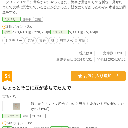
クリスマスの日に警察が家にやってきた。警察は驚きのものを哲也に見せた。
そして友希は死亡していることが分かった。親友に何があったのか赤木哲也は調
査をする。
ミステリー
連載中
短編
24h.ポイント
0pt
228,618
5,379
位 / 228,618件
位 / 5,379件
小説
ミステリー
ミステリー
探偵
青春
謎
男主人公
友情
感想数 0
文字数 1,896
最終更新日 2024.07.31
登録日 2024.07.31
24
お気に入り追加
2
ちょっとそこに豆が落ちてたんで
ぴちゃ丸
短いからさくさく読めていいと思う！ あなたも豆の呪いにか
かれ！(^ω^)
ミステリー
完結
ｼｮｰﾄｼｮｰﾄ
24h.ポイント
0pt