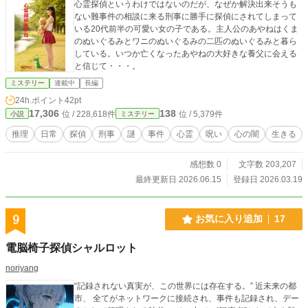
心霊探偵というわけではないのだが、なぜか解決出来そうも
ない難事件の相談に来る刑事に勝手に探偵にされてしまって
いる20代前半の可愛い女の子である。主人公のあやねはくま
のぬいぐるみとワニのぬいぐるみの二匹のぬいぐるみと暮ら
している。いつか亡くなったあやねの大好きな養父に会える
と信じて・・・。
ミステリー
連載中
長編
24h.ポイント
42pt
17,306
138
位 / 228,618件
位 / 5,379件
小説
ミステリー
推理
日常
探偵
刑事
謎
事件
心霊
呪い
心の闇
生きる
感想数 0
文字数 203,207
最終更新日 2026.06.15
登録日 2026.03.19
9
お気に入り追加
17
電脳椅子探偵シャルロット
noriyang
“記録されない真実が、この世界には存在する。” 近未来の都
市、 全てがネットワークに接続され、事件も記録され、デー