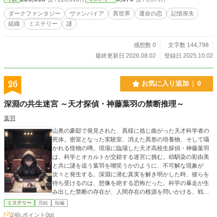
ます。 その血は、破滅か、それとも希望か。
ダークファンタジー
ヴァンパイア
異世界
運命の恋
記憶喪失
組織
ミステリー
謎
感想数 0
文字数 144,798
最終更新日 2026.08.02
登録日 2025.10.02
26
お気に入り追加
0
深淵の共生迷宮 ～天才探偵・神藤葉羽の禁断推理～
葉羽
山奥の豪邸で発見された、異様に捻じ曲がった天才科学者の
死体。密室となった実験室、消えた異形の培養物、そして囁
かれる怪物の噂。現場に臨場した天才高校生探偵・神藤葉羽
は、科学とオカルトが交錯する迷宮に挑む。幼馴染の彩由美
と共に謎を追う葉羽を嘲笑うかのように、不可解な現象が
次々と発生する。深淵に潜む真実を解き明かした時、彼らを
待ち受けるのは、想像を絶する恐怖だった。科学の暴走が生
み出した禁断の存在が、人間存在の根源を問いかける、戦慄
の知的興奮体験。
ミステリー
完結
短編
24h.ポイント
0pt