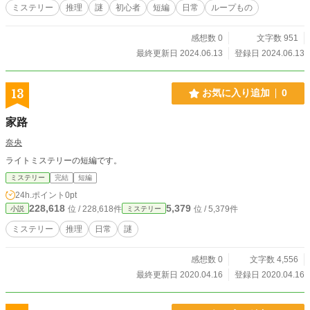
ミステリー
推理
謎
初心者
短編
日常
ループもの
感想数 0
文字数 951
最終更新日 2024.06.13
登録日 2024.06.13
13
お気に入り追加
0
家路
奈央
ライトミステリーの短編です。
ミステリー
完結
短編
24h.ポイント
0pt
228,618
5,379
位 / 228,618件
位 / 5,379件
小説
ミステリー
ミステリー
推理
日常
謎
感想数 0
文字数 4,556
最終更新日 2020.04.16
登録日 2020.04.16