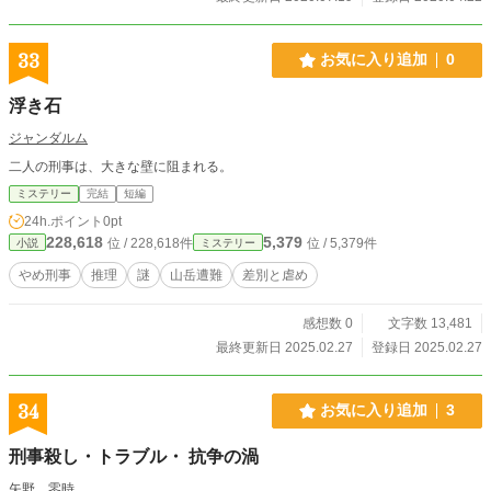
33
お気に入り追加
0
浮き石
ジャンダルム
二人の刑事は、大きな壁に阻まれる。
ミステリー
完結
短編
24h.ポイント
0pt
228,618
5,379
位 / 228,618件
位 / 5,379件
小説
ミステリー
やめ刑事
推理
謎
山岳遭難
差別と虐め
感想数 0
文字数 13,481
最終更新日 2025.02.27
登録日 2025.02.27
34
お気に入り追加
3
刑事殺し・トラブル・ 抗争の渦
矢野 零時