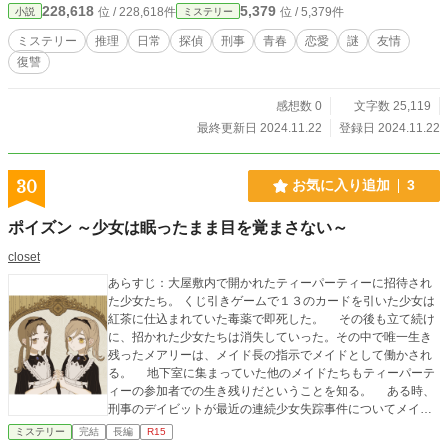
228,618
5,379
位 / 228,618件
位 / 5,379件
小説
ミステリー
そして、事件の背後に潜む驚愕のどんでん返しとは？究極の
本格推理ミステリーが今、幕を開ける。
ミステリー
推理
日常
探偵
刑事
青春
恋愛
謎
友情
復讐
感想数 0
文字数 25,119
最終更新日 2024.11.22
登録日 2024.11.22
30
お気に入り追加
3
ポイズン ～少女は眠ったまま目を覚まさない～
closet
あらすじ：大屋敷内で開かれたティーパーティーに招待され
た少女たち。 くじ引きゲームで１３のカードを引いた少女は
紅茶に仕込まれていた毒薬で即死した。 その後も立て続け
に、招かれた少女たちは消失していった。その中で唯一生き
残ったメアリーは、メイド長の指示でメイドとして働かされ
る。 地下室に集まっていた他のメイドたちもティーパーテ
ィーの参加者での生き残りだということを知る。 ある時、
刑事のデイビットが最近の連続少女失踪事件についてメイド
長に聞き込み調査をしてきたが、すぐに帰って行った。 そ
ミステリー
完結
長編
R15
の翌日、メイド長は探偵とも話をするが、何かを隠し守って