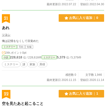
最終更新日 2022.07.22
登録日 2022.04.30
21
お気に入り追加
0
あれ
ツヨシ
俺は記憶をなくして目覚めた
ミステリー
完結
短編
24h.ポイント
0pt
228,618
5,379
位 / 228,618件
位 / 5,379件
小説
ミステリー
ミステリー
謎
家族
異様
感想数 0
文字数 1,946
最終更新日 2020.11.15
登録日 2020.11.14
22
お気に入り追加
1
空を見たあと起こること