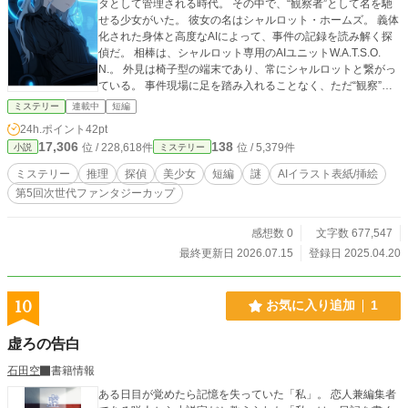
タとして管理される時代。 その中で、“観察者”として名を馳
せる少女がいた。 彼女の名はシャルロット・ホームズ。 義体
化された身体と高度なAIによって、事件の記録を読み解く探
偵だ。 相棒は、シャルロット専用のAIユニットW.A.T.S.O.
N.。 外見は椅子型の端末であり、常にシャルロットと繋がっ
ている。 事件現場に足を踏み入れることなく、ただ“観察”す
ることで真実を解き明かす―― その手法は、誰もが認める名
ミステリー
連載中
短編
探偵であり、同時に冷徹な“記録者”。 しかし、シャルロット
24h.ポイント
42pt
には一つの“謎”がある。 彼女の意識は、どこから来たのか、
17,306
138
位 / 228,618件
位 / 5,379件
小説
ミステリー
誰が“観察者”として彼女を作り上げたのか。 その答えは、事
件の中に隠されている。 記録を超えて、見逃された真実を追
ミステリー
推理
探偵
美少女
短編
謎
AIイラスト表紙/挿絵
う── 次々と襲いかかる事件の中で、シャルロットはどこま
第5回次世代ファンタジーカップ
で“人間”に近づくのか。
感想数 0
文字数 677,547
最終更新日 2026.07.15
登録日 2025.04.20
10
お気に入り追加
1
虚ろの告白
石田空
書籍情報
ある日目が覚めたら記憶を失っていた「私」。 恋人兼編集者