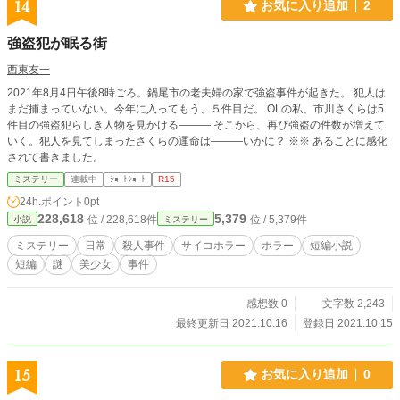
14
お気に入り追加
2
強盗犯が眠る街
西東友一
2021年8月4日午後8時ごろ。鍋尾市の老夫婦の家で強盗事件が起きた。 犯人は
まだ捕まっていない。今年に入ってもう、５件目だ。 OLの私、市川さくらは5
件目の強盗犯らしき人物を見かける――― そこから、再び強盗の件数が増えて
いく。犯人を見てしまったさくらの運命は―――いかに？ ※※ あることに感化
されて書きました。
ミステリー
連載中
ｼｮｰﾄｼｮｰﾄ
R15
24h.ポイント
0pt
228,618
5,379
位 / 228,618件
位 / 5,379件
小説
ミステリー
ミステリー
日常
殺人事件
サイコホラー
ホラー
短編小説
短編
謎
美少女
事件
感想数 0
文字数 2,243
最終更新日 2021.10.16
登録日 2021.10.15
15
お気に入り追加
0