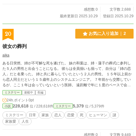
感想数 0
文字数 2,688
最終更新日 2025.10.29
登録日 2025.10.29
20
お気に入り追加
2
彼女の葬列
aika
ある日突然、姉が不可解な死を遂げた。 妹の和葉は、姉・蓮子の葬式に参列し
た５人の男性と出会うことになる。 彼らは全員揃いも揃って、自分は「姉の恋
人」だと名乗った。 姉と共に暮らしていたという２人の男性。 １５年以上前か
ら恋人同士だという１５歳年上のシステムエンジニア。 ７年前から交際してい
るが、ここ１年は会っていないという医師。 遠距離で年に１度のペースで会っ
ていたという、会社経営者。 姉と人生の時間を共有していた男たち。 彼ら５人
ミステリー
連載中
長編
に共通しているのは、姉を深く愛しているということ。 ５人とも他の男性の存
24h.ポイント
0pt
在は知らなかったが、姉に騙されたと憤る者は一人もいなかった。 和葉は、姉
228,618
5,379
位 / 228,618件
位 / 5,379件
小説
ミステリー
の恋人と名乗る男たちを通して、姉の人生を知っていくことになる。 死んでな
お、彼らの中で鮮やかに生き続ける姉はどんな女だったのか。 自分が知ってい
ミステリー
日常
家族
恋人
恋愛
死
ヒューマン
謎
る姉は、「本当の姉」だったのか？ そして、姉の死の真相とは・・・・
家族愛
人生
感想数 0
文字数 9,449