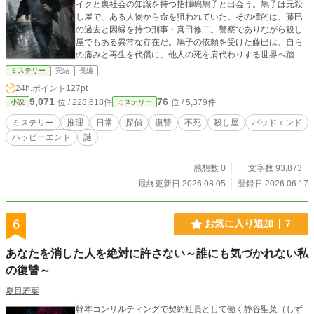
イクと裏社会の知識を持つ指揮嶋鳩子と出会う。鳩子は元殺
し屋で、ある人物から命を狙われていた。その標的は、藤巳
の過去と因縁を持つ刑事・真田修二。警察でありながら殺し
屋でもある異常な存在だ。鳩子の依頼を受けた藤巳は、自ら
の痛みと再生を代償に、他人の死を肩代わりする世界へ踏み
込んでいく。死なない男と、逃げ続ける女、そして歪んだ正
ミステリー
完結
長編
義を持つ刑事。三者の交錯が、命の価値を揺さぶる。 ■登場
24h.ポイント
127pt
人物 高篠藤巳（たかしの ふじみ） 不死の体を持つ男。殺さ
9,071
76
位 / 228,618件
位 / 5,379件
小説
ミステリー
れても再生・復活する特異体質を活かし、「殺され屋」とし
て他人の身代わりを務める。理性的でドライな性格だが、過
ミステリー
推理
日常
探偵
復讐
不死
殺し屋
バッドエンド
去の出来事と両親の死により警察を強く嫌っている。 指揮嶋
ハッピーエンド
謎
鳩子（しきしま はとこ） 特殊メイク技術を持つ大学院生。か
つて殺し屋の訓練を受けるも離脱し、現在は追われる身。藤
巳の不死性にいち早く気づき、身代わりを依頼する。冷静さ
感想数 0
文字数 93,873
と大胆さを併せ持つ。 真田修二（さなだ しゅうじ） 刑事で
最終更新日 2026.08.05
登録日 2026.06.17
ありながら殺し屋でもある異端の存在。藤巳の両親の死に関
与し、彼の過去を知る人物。正義と暴力を同時に行使する危
険な思想の持ち主で、鳩子を執拗に追う。 狩之矢常夜（かの
6
お気に入り追加
7
やじょうや） 殺し屋時代の鳩子の教育係。ある事情で組織か
ら追われ、鳩子に整形外科手術、骨格矯正で別人に変えられ
あなたを消した人を絶対に許さない～誰にも気づかれない私
る。住居兼喫茶ハンターの店主となり、鳩子を護る。常に見
の復讐～
たものしか信じられない。 ■世界観 この世界には、標的を消
す殺し屋が存在する。殺し屋の対極、“死を肩代わりする”殺さ
夏目若葉
れ屋もただ一人存在する。死が日常的に取引される中で、不
死という異物・高篠藤巳（たかしの ふじみ）が、生きること
幹本コンサルティングで契約社員として働く静谷聖菜（しず