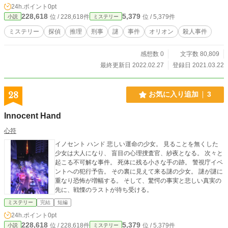
思惑のある彼らの間には陰鬱な空気が漂っていた。 招待状通
24h.ポイント
0pt
りに殺人が行われ、土倉は犯人を見つけ出すため奔走する。
228,618
5,379
位 / 228,618件
位 / 5,379件
小説
ミステリー
その男、土倉勇雄は元刑事にして探偵である。
ミステリー
探偵
推理
刑事
謎
事件
オリオン
殺人事件
感想数 0
文字数 80,809
最終更新日 2022.02.27
登録日 2021.03.22
28
お気に入り追加
3
Innocent Hand
心符
イノセント ハンド 悲しい運命の少女。 見ることを無くした
少女は大人になり、 盲目の心理捜査官、紗夜となる。 次々と
起こる不可解な事件。 死体に残る小さな手の跡。 警視庁イベ
ントへの犯行予告。 その裏に見えて来る謎の少女。 謎が謎に
重なり恐怖が増幅する。 そして、驚愕の事実と悲しい真実の
先に、戦慄のラストが待ち受ける。
ミステリー
完結
短編
24h.ポイント
0pt
228,618
5,379
位 / 228,618件
位 / 5,379件
小説
ミステリー