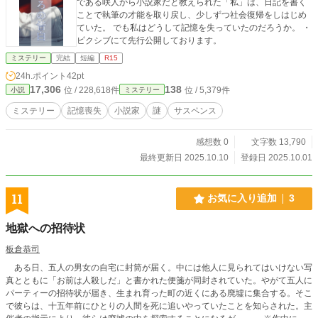
である咲人から小説家だと教えられた「私」は、日記を書く
ことで執筆の才能を取り戻し、少しずつ社会復帰をしはじめ
ていた。 でも私はどうして記憶を失っていたのだろうか。 ・
ピクシブにて先行公開しております。
ミステリー
完結
短編
R15
24h.ポイント
42pt
17,306
138
位 / 228,618件
位 / 5,379件
小説
ミステリー
ミステリー
記憶喪失
小説家
謎
サスペンス
感想数 0
文字数 13,790
最終更新日 2025.10.10
登録日 2025.10.01
11
お気に入り追加
3
地獄への招待状
板倉恭司
ある日、五人の男女の自宅に封筒が届く。中には他人に見られてはいけない写
真とともに「お前は人殺しだ」と書かれた便箋が同封されていた。やがて五人に
パーティーの招待状が届き、生まれ育った町の近くにある廃墟に集合する。そこ
で彼らは、十五年前にひとりの人間を死に追いやっていたことを知らされた。主