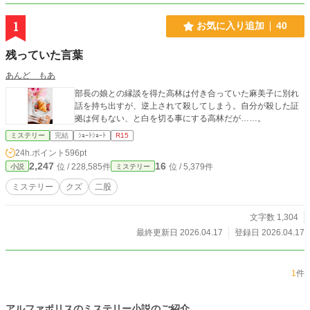
1
お気に入り追加
40
残っていた言葉
あんど もあ
部長の娘との縁談を得た高林は付き合っていた麻美子に別れ
話を持ち出すが、逆上されて殺してしまう。自分が殺した証
拠は何もない、と白を切る事にする高林だが……。
ミステリー
完結
ｼｮｰﾄｼｮｰﾄ
R15
24h.ポイント
596pt
2,247
16
位 / 228,585件
位 / 5,379件
小説
ミステリー
ミステリー
クズ
二股
文字数 1,304
最終更新日 2026.04.17
登録日 2026.04.17
1
件
アルファポリスのミステリー小説のご紹介