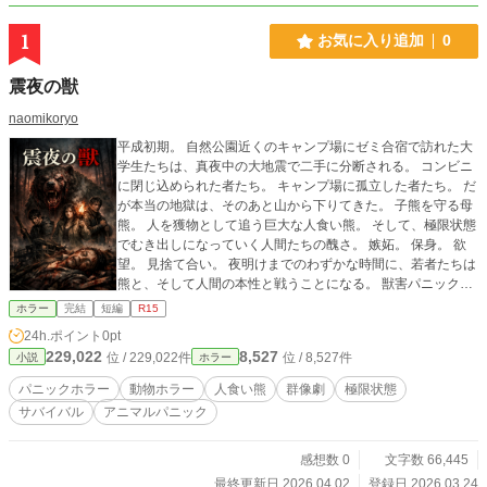
1
お気に入り追加
0
震夜の獣
naomikoryo
平成初期。 自然公園近くのキャンプ場にゼミ合宿で訪れた大
学生たちは、真夜中の大地震で二手に分断される。 コンビニ
に閉じ込められた者たち。 キャンプ場に孤立した者たち。 だ
が本当の地獄は、そのあと山から下りてきた。 子熊を守る母
熊。 人を獲物として追う巨大な人食い熊。 そして、極限状態
でむき出しになっていく人間たちの醜さ。 嫉妬。 保身。 欲
望。 見捨て合い。 夜明けまでのわずかな時間に、若者たちは
熊と、そして人間の本性と戦うことになる。 獣害パニックと
群像劇が交錯する、残酷な山岳ホラー。
ホラー
完結
短編
R15
24h.ポイント
0pt
229,022
8,527
位 / 229,022件
位 / 8,527件
小説
ホラー
パニックホラー
動物ホラー
人食い熊
群像劇
極限状態
サバイバル
アニマルパニック
感想数 0
文字数 66,445
最終更新日 2026.04.02
登録日 2026.03.24