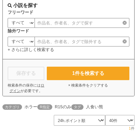
小説を探す
フリーワード
除外ワード
+ さらに詳しく検索する
保存する
1
件を検索する
検索条件の保存には
ロ
× 検索条件をクリアする
グイン
が必要です。
ホラー
R15のみ
人食い熊
カテゴリ
R指定
タグ
1
件