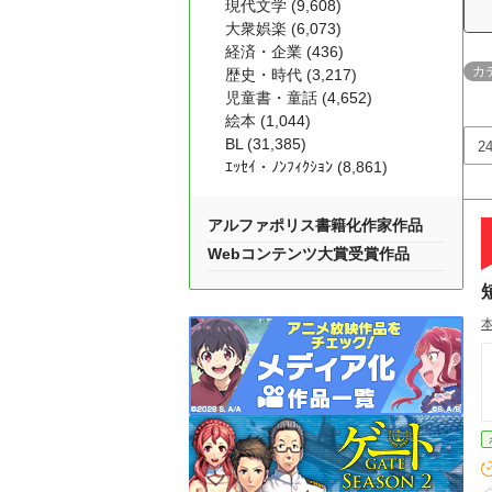
現代文学 (9,608)
大衆娯楽 (6,073)
経済・企業 (436)
カ
歴史・時代 (3,217)
児童書・童話 (4,652)
絵本 (1,044)
BL (31,385)
ｴｯｾｲ・ﾉﾝﾌｨｸｼｮﾝ (8,861)
アルファポリス書籍化作家作品
Webコンテンツ大賞受賞作品
本