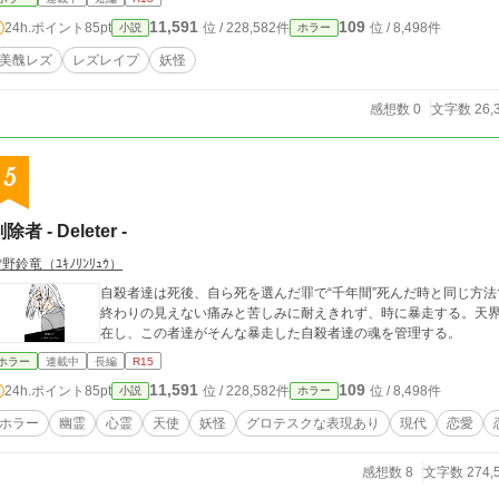
11,591
109
24h.ポイント
85pt
位 / 228,582件
位 / 8,498件
小説
ホラー
美醜レズ
レズレイプ
妖怪
感想数 0
文字数 26,
5
除者 - Deleter -
野鈴竜（ﾕｷﾉﾘﾝﾘｭｳ）
自殺者達は死後、自ら死を選んだ罪で“千年間”死んだ時と同じ方
終わりの見えない痛みと苦しみに耐えきれず、時に暴走する。天界
在し、この者達がそんな暴走した自殺者達の魂を管理する。
ホラー
連載中
長編
R15
11,591
109
24h.ポイント
85pt
位 / 228,582件
位 / 8,498件
小説
ホラー
ホラー
幽霊
心霊
天使
妖怪
グロテスクな表現あり
現代
恋愛
感想数 8
文字数 274,