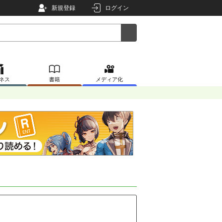
新規登録
ログイン
ネス
書籍
メディア化