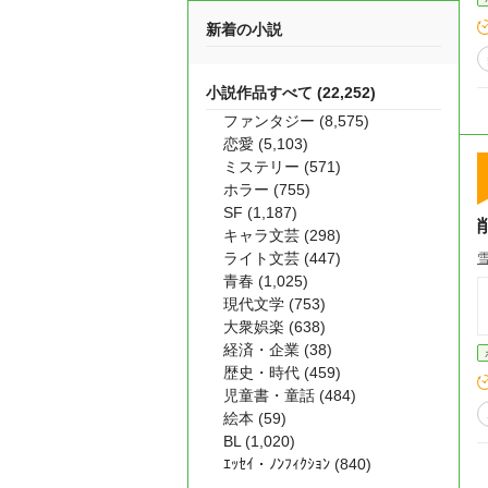
新着の小説
小説作品すべて (22,252)
ファンタジー (8,575)
恋愛 (5,103)
ミステリー (571)
ホラー (755)
SF (1,187)
削
キャラ文芸 (298)
ライト文芸 (447)
雪
青春 (1,025)
現代文学 (753)
大衆娯楽 (638)
経済・企業 (38)
歴史・時代 (459)
児童書・童話 (484)
絵本 (59)
BL (1,020)
ｴｯｾｲ・ﾉﾝﾌｨｸｼｮﾝ (840)