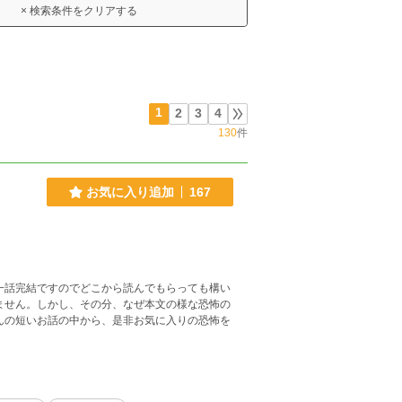
× 検索条件をクリアする
1
2
3
4
130
件
お気に入り追加
167
一話完結ですのでどこから読んでもらっても構い
ません。しかし、その分、なぜ本文の様な恐怖の