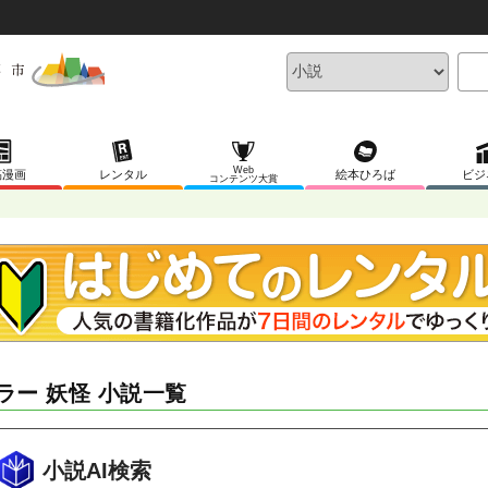
Web
稿漫画
レンタル
絵本ひろば
ビジ
コンテンツ大賞
ラー 妖怪 小説一覧
小説AI検索