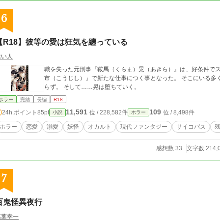
6
【R18】彼等の愛は狂気を纏っている
迷い人
職を失った元刑事『鞍馬（くらま）晃（あきら）』は、好条件で
市（こうじし）』で新たな仕事につく事となった。 そこにいる多くの人間が殺人衝動を身の内に抱えているとも知
らず。 そして……晃は堕ちていく。
ホラー
完結
長編
R18
11,591
109
24h.ポイント
85pt
位 / 228,582件
位 / 8,498件
小説
ホラー
ホラー
恋愛
溺愛
妖怪
オカルト
現代ファンタジー
サイコパス
感想数 33
文字数 214,
7
百鬼怪異夜行
葛葉幸一