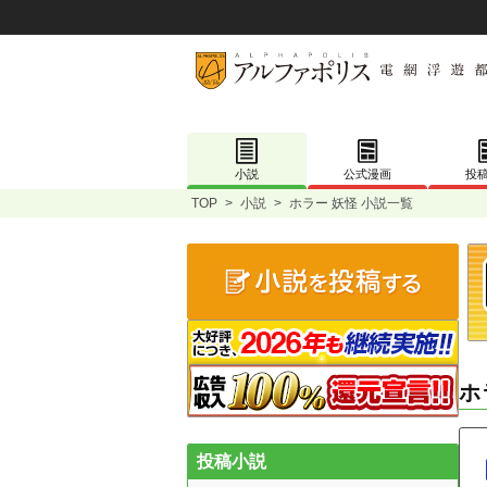
小説
公式漫画
投
TOP
>
小説
>
ホラー 妖怪 小説一覧
ホ
投稿小説