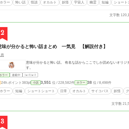
ホラー
怖い話
怪談
オカルト
妖怪
宇宙人
幽霊
短編
ショート
文字数 120,
2
意味が分かると怖い話まとめ 一気見 【解説付き】
海月
意味が分かると怖い話。 有名な話からここでしか読めないオリジ
す。
ホラー
連載中
ｼｮｰﾄｼｮｰﾄ
3,551
38
24h.ポイント
383pt
位 / 228,582件
位 / 8,498件
小説
ホラー
ホラー
短編
ショートショート
日常
オカルト
サイコパス
妖怪
文字数 21,
3