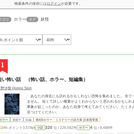
検索条件の保存には
ログイン
が必要です。
ホラー
妖怪
テゴリ
タグ
1
短い怖い話 （怖い話、ホラー、短編集）
野汐梨 Honno Siori
あなたの身近にも訪れるかもしれない恐怖を集めました。 全て
ません。 短くて詳しい概要がよくわからないと思われるかもしれ
事象が起こったのか、あなた自身で考えてみてください。 たくさんの短いお話の中から、是非お気に入りの恐怖を
見つけてください。
ホラー
連載中
短編
第8回ホラー・ミステリー小説大賞 読者賞受賞
320
4
24h.ポイント
3,578pt
位 / 228,582件
位 / 8,498件
小説
ホラー