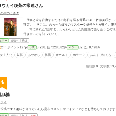
ヨウカイ喫茶の常連さん
籠の中のうさぎ
仕事と家を往復するだけの毎日を送る普通のOL・佐藤美咲が、
茶店。 そこは、のっぺらぼうのマスターや妖怪たちが集う、現
日常に紛れた“怪異”と、ふんわりとした距離感で語り合うこの場
付き合い方を知っていく。
ホラー
連載中
長編
9,201
82
24h.ポイント
127pt
位 / 228,582件
位 / 8,498件
小説
ホラー
女主人公
妖怪
あやかし
怪異
オカルト
ホラー？
あんまり怖くない
感想数 0
文字数 13,
4
乳舐婆
フライ
初投稿です！趣味が合う方いたら是非コメントやアイディアなどお待ちしております
ホラー
連載中
短編
R18