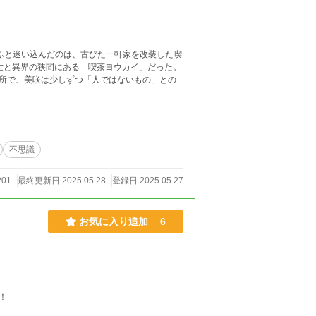
ふと迷い込んだのは、古びた一軒家を改装した喫
世と異界の狭間にある「喫茶ヨウカイ」だった。
所で、美咲は少しずつ「人ではないもの」との
不思議
201
最終更新日 2025.05.28
登録日 2025.05.27
お気に入り追加
6
！