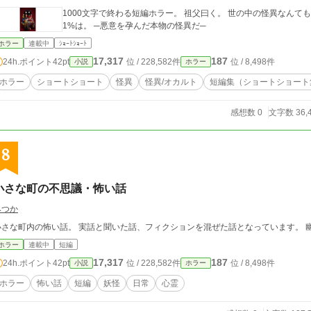
1000文字で終わる短編ホラー。 祖父曰く。 世の中の怪異なんてものは、99.9%科学で証明できる。 だがな。 0.0
1%は。 ─悪意を孕んだ本物の怪異だ─
ホラー
連載中
ｼｮｰﾄｼｮｰﾄ
17,317
187
24h.ポイント
42pt
位 / 228,582件
位 / 8,498件
小説
ホラー
ホラー
ショートショート
怪異
怪異/オカルト
短編集（ショートショート
感想数 0
文字数 36,
8
小さな町の不思議・怖い話
みつか
小さな町内の怖い話。 実話と聞いた話、フィクションを混ぜた話となっています。 
ホラー
連載中
短編
17,317
187
24h.ポイント
42pt
位 / 228,582件
位 / 8,498件
小説
ホラー
ホラー
怖い話
短編
妖怪
日常
心霊