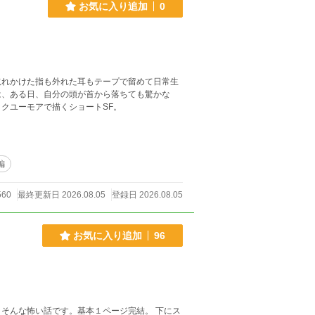
お気に入り追加
0
取れかけた指も外れた耳もテープで留めて日常生
は、ある日、自分の頭が首から落ちても驚かな
クユーモアで描くショートSF。
編
60
最終更新日 2026.08.05
登録日 2026.08.05
お気に入り追加
96
そんな怖い話です。基本１ページ完結。 下にス