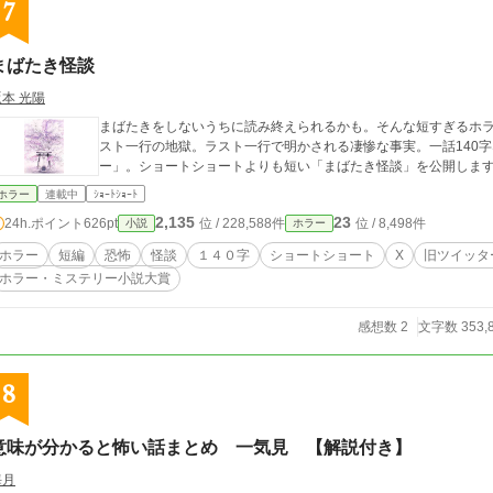
7
まばたき怪談
坂本 光陽
まばたきをしないうちに読み終えられるかも。そんな短すぎるホ
スト一行の地獄。ラスト一行で明かされる凄惨な事実。一話140
ー」。ショートショートよりも短い「まばたき怪談」を公開しま
ホラー
連載中
ｼｮｰﾄｼｮｰﾄ
2,135
23
24h.ポイント
626pt
位 / 228,588件
位 / 8,498件
小説
ホラー
ホラー
短編
恐怖
怪談
１４０字
ショートショート
X
旧ツイッタ
ホラー・ミステリー小説大賞
感想数 2
文字数 353,
8
意味が分かると怖い話まとめ 一気見 【解説付き】
海月