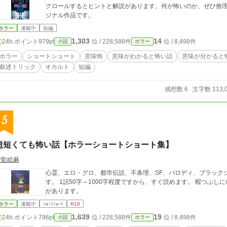
クロールするとヒントと解説があります。何が怖いのか、ぜひ推理
ジナル作品です。
ホラー
連載中
短編
1,303
14
24h.ポイント
979pt
位 / 228,588件
位 / 8,498件
小説
ホラー
ホラー
ショートショート
意味怖
意味がわかると怖い話
意味が分かると
叙述トリック
オカルト
短編
感想数 6
文字数 113,
5
超短くても怖い話【ホラーショートショート集】
戸影絵麻
心霊、エロ・グロ、都市伝説、不条理、SF、パロディ、ブラック
す。 1話50字～1000字程度ですから、すぐ読めます。 暇つぶしにいかがですか？ ※時々
があります。
ホラー
連載中
ｼｮｰﾄｼｮｰﾄ
R18
1,639
19
24h.ポイント
796pt
位 / 228,588件
位 / 8,498件
小説
ホラー