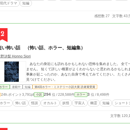
現代ドラマ
短編
感想数 27
文字数 43,
2
短い怖い話 （怖い話、ホラー、短編集）
野汐梨 Honno Siori
あなたの身近にも訪れるかもしれない恐怖を集めました。 全て
ません。 短くて詳しい概要がよくわからないと思われるかもしれ
事象が起こったのか、あなた自身で考えてみてください。 たくさんの短いお話の中から、是非お気に入りの恐怖を
見つけてください。
ホラー
連載中
短編
第8回ホラー・ミステリー小説大賞 読者賞受賞
294
3
24h.ポイント
3,791pt
位 / 228,588件
位 / 8,498件
小説
ホラー
ホラー
怖い話
怪談
オカルト
妖怪
宇宙人
幽霊
短編
ショート
文字数 120,