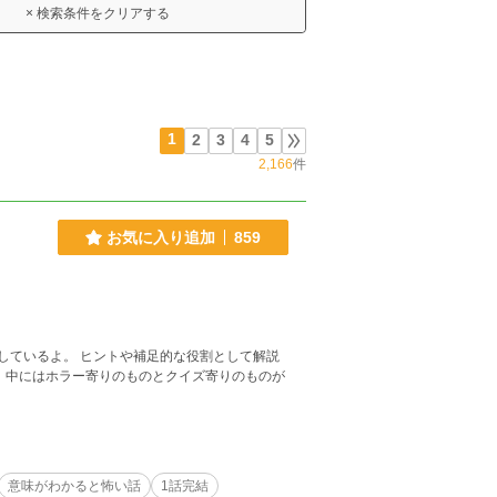
× 検索条件をクリアする
1
2
3
4
5
2,166
件
お気に入り追加
859
しているよ。 ヒントや補足的な役割として解説
が
意味がわかると怖い話
1話完結