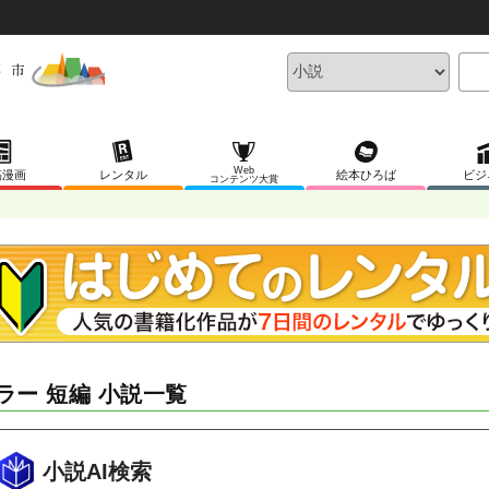
Web
稿漫画
レンタル
絵本ひろば
ビジ
コンテンツ大賞
ラー 短編 小説一覧
小説AI検索