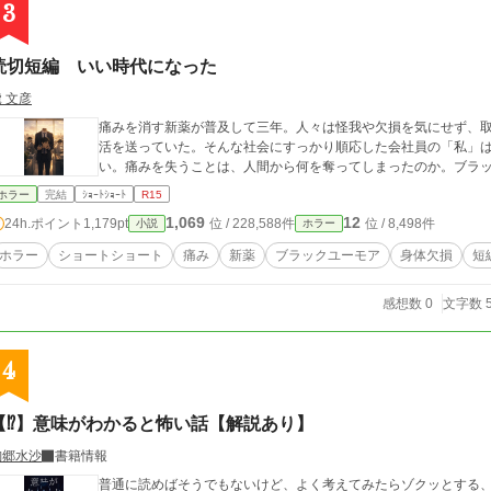
3
読切短編 いい時代になった
 文彦
痛みを消す新薬が普及して三年。人々は怪我や欠損を気にせず、
活を送っていた。そんな社会にすっかり順応した会社員の「私」
い。痛みを失うことは、人間から何を奪ってしまったのか。ブラッ
ホラー
完結
ｼｮｰﾄｼｮｰﾄ
R15
1,069
12
24h.ポイント
1,179pt
位 / 228,588件
位 / 8,498件
小説
ホラー
ホラー
ショートショート
痛み
新薬
ブラックユーモア
身体欠損
短
感想数 0
文字数 5
4
【⁉】意味がわかると怖い話【解説あり】
絢郷水沙
書籍情報
普通に読めばそうでもないけど、よく考えてみたらゾクッとする、