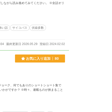
しながら読み進めてみてください。 ※全話オリ
怖い話
サイコパス
伏線多数
034
最終更新日 2026.05.29
登録日 2024.02.02
お気に入り追加
80
ジョーク、何でもありのショートショート集で
、連載ものが挟まること