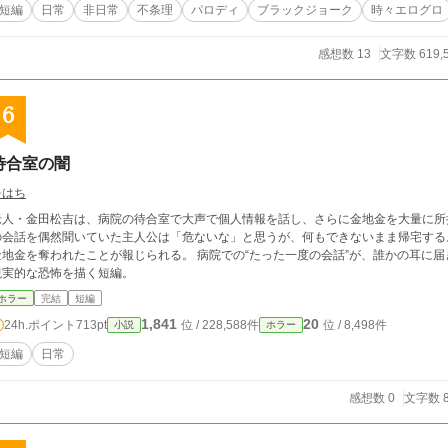
短編
日常
非日常
不条理
パロディ
ブラックジョーク
時々エログロ
感想数 13
文字数 619,
6
待合室の闇
をはち
老人・金田松吉は、病院の待合室で大声で個人情報を話し、さらに金地金を大量に所
の会話を偶然聞いていた主人公は「危ないな」と思うが、何もできないまま帰宅する
金地金を奪われたことが報じられる。 病院での“たった一度の会話”が、誰かの耳に
現実的な恐怖を描く短編。
ホラー
完結
短編
1,841
20
24h.ポイント
713pt
位 / 228,588件
位 / 8,498件
小説
ホラー
短編
日常
感想数 0
文字数 8