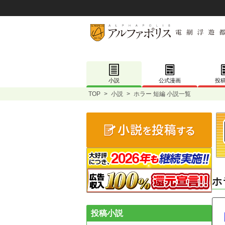
小説
公式漫画
投
TOP
>
小説
>
ホラー 短編 小説一覧
ホ
投稿小説