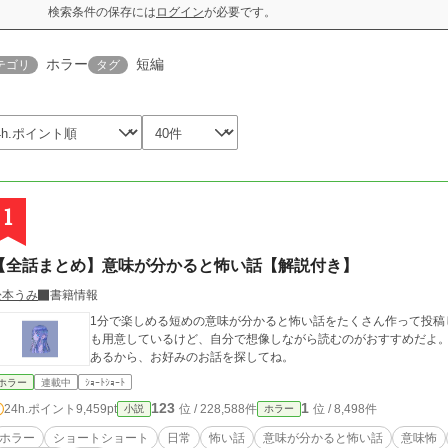
検索条件の保存には
ログイン
が必要です。
ホラー
短編
テゴリ
タグ
1
【全話まとめ】意味が分かると怖い話【解説付き】
松本うみ
書籍情報
1分で楽しめる短めの意味が分かると怖い話をたくさん作って投稿
も用意しているけど、自分で想像しながら読むのがおすすめだよ。 中にはホラー寄りのものとクイズ寄りのもの
あるから、お好みのお話を探してね。
ホラー
連載中
ｼｮｰﾄｼｮｰﾄ
123
1
24h.ポイント
9,459pt
位 / 228,588件
位 / 8,498件
小説
ホラー
ホラー
ショートショート
日常
怖い話
意味が分かると怖い話
意味怖