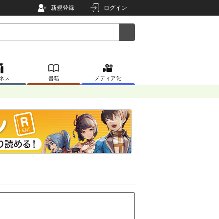
新規登録
ログイン
ネス
書籍
メディア化